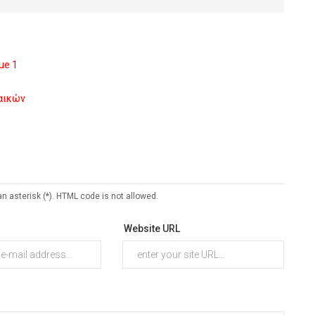
ue 1
ναικών
an asterisk (*). HTML code is not allowed.
Website URL