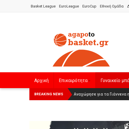
Basket League
EuroLeague
EuroCup
Εθνική Ομάδα
Δ
Αρχική
Επικαιρότητα
Γυναικείο μπ
Οι Πάνθηρες Καβάλας στην Wom
Αναχώρησε για τα Γιάννενα 
BREAKING NEWS