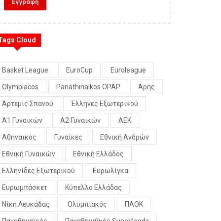
Tags Cloud
Basket League
EuroCup
Euroleague
Olympiacos
Panathinaikos OPAP
Άρης
Άρτεμις Σπανού
Έλληνες Εξωτερικού
Α1 Γυναικών
Α2 Γυναικών
ΑΕΚ
Αθηναικός
Γυναίκες
Εθνική Ανδρών
Εθνική Γυναικών
Εθνική Ελλάδος
Ελληνίδες Εξωτερικού
Ευρωλίγκα
Ευρωμπάσκετ
Κύπελλο Ελλάδας
Νίκη Λευκάδας
Ολυμπιακός
ΠΑΟΚ