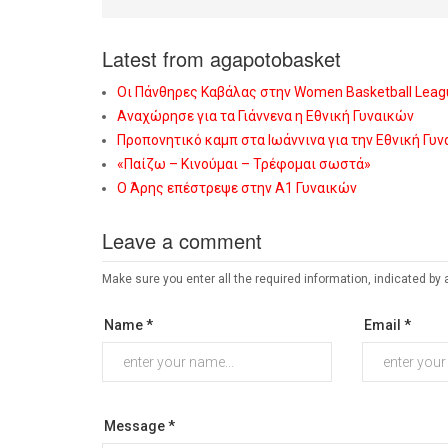
Latest from agapotobasket
Οι Πάνθηρες Καβάλας στην Women Basketball Leag
Αναχώρησε για τα Γιάννενα η Εθνική Γυναικών
Προπονητικό καμπ στα Ιωάννινα για την Εθνική Γυ
«Παίζω – Κινούμαι – Τρέφομαι σωστά»
Ο Άρης επέστρεψε στην Α1 Γυναικών
Leave a comment
Make sure you enter all the required information, indicated by 
Name *
Email *
Message *