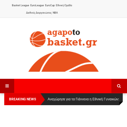
Basket League
EuroLeague
EuroCup
Εθνική Ομάδα
Διεθνείς Διοργανώσεις
NBA
BREAKING NEWS
Οι Πάνθηρες Καβάλας στην Women Basketball
Αναχώρησε για τα Γιάννενα η Εθνική Γυναικών
:
League 1