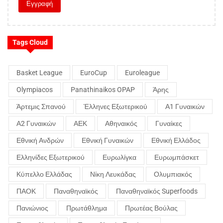
Tags Cloud
Basket League
EuroCup
Euroleague
Olympiacos
Panathinaikos OPAP
Άρης
Άρτεμις Σπανού
Έλληνες Εξωτερικού
Α1 Γυναικών
Α2 Γυναικών
ΑΕΚ
Αθηναικός
Γυναίκες
Εθνική Ανδρών
Εθνική Γυναικών
Εθνική Ελλάδος
Ελληνίδες Εξωτερικού
Ευρωλίγκα
Ευρωμπάσκετ
Κύπελλο Ελλάδας
Νίκη Λευκάδας
Ολυμπιακός
ΠΑΟΚ
Παναθηναϊκός
Παναθηναϊκός Superfoods
Πανιώνιος
Πρωτάθλημα
Πρωτέας Βούλας