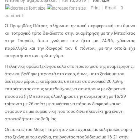
Written by
agapotobasket
Ιαν 15, 2019
font size
Print
Email
0
comment
Ο Προμηθέας Πάτρας πλήρωσε την κακή περιφερειακή του άμυνα
και τοτραγικό τρίτο δεκάλεπτο στην αναμέτρηση με την Μπεσίκτας
στην Τουρκία, όπου γνώρισε την ήττα με 74-96, χάνοντας
παράλληλα και την διαφορά των 8 πόντων, με την οποία είχε
επικρατήσει στον πρώτο γύρο.
Η ελληνική ομάδα ξεκίνησε καλά στο πρώτο μισό της αναμέτρησης,
όταν και βρέθηκε μπροστά στο σκορ, όμως, με το ξεκίνημα του
δεύτερου μέρους, κατέρρευσε, υπέπεσε σε συνολικά 20 λάθη,
επιτρέποντας στους γηπεδούχους να σουτάρουν με εξαιρετικά
ποσοστά (η Μπεσίκτας ολοκλήρωσε την αναμέτρηση με 16/29
τρίποντα με 26 ασίστ με συνέπεια να πάρουν διαφορά και να
φτάσουν σε μια ευρεία νίκη που τους δίνει πλεονέκτημα έναντι
οποιασδήποτε ισοβαθμίας.
Οι παίκτες του Μάκη Γιατρά ήταν εύστοχοι και με καλή κυκλοφορία
στο ξεκίνημα του αγώνα, παίρνοντας προβάδισμα με 16-21 στην