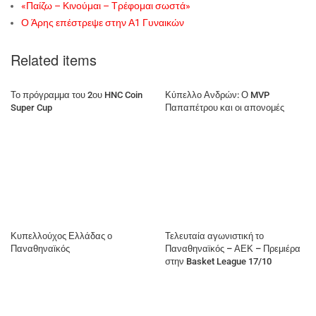
«Παίζω – Κινούμαι – Τρέφομαι σωστά»
Ο Άρης επέστρεψε στην Α1 Γυναικών
Related items
Το πρόγραμμα του 2ου HNC Coin
Κύπελλο Ανδρών: Ο MVP
Super Cup
Παπαπέτρου και οι απονομές
Κυπελλούχος Ελλάδας ο
Τελευταία αγωνιστική το
Παναθηναϊκός
Παναθηναϊκός – ΑΕΚ – Πρεμιέρα
στην Basket League 17/10