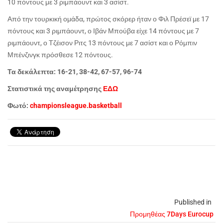
10 πόντους με 3 ριμπάουντ και 3 ασίστ.
Από την τουρκική ομάδα, πρώτος σκόρερ ήταν ο Φιλ Πρέσεϊ με 17
πόντους και 3 ριμπάουντ, ο Ιβάν Μπούβα είχε 14 πόντους με 7
ριμπάουντ, ο Τζέισον Ριτς 13 πόντους με 7 ασίστ και ο Ρόμπιν
Μπένζινγκ πρόσθεσε 12 πόντους.
Τα δεκάλεπτα: 16-21, 38-42, 67-57, 96-74
Στατιστικά της αναμέτρησης
ΕΔΩ
Φωτό:
championsleague.basketball
Published in
Προμηθέας 7Days Eurocup