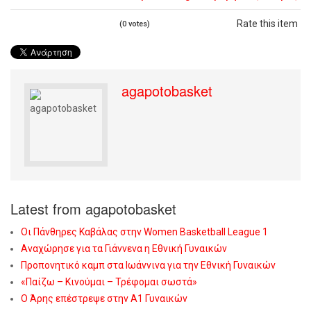
Rate this item
(0 votes)
agapotobasket
Latest from agapotobasket
Οι Πάνθηρες Καβάλας στην Women Basketball League 1
Αναχώρησε για τα Γιάννενα η Εθνική Γυναικών
Προπονητικό καμπ στα Ιωάννινα για την Εθνική Γυναικών
«Παίζω – Κινούμαι – Τρέφομαι σωστά»
Ο Άρης επέστρεψε στην Α1 Γυναικών