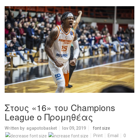
Στους «16» του Champions
League ο Προμηθέας
Written by
agapotobasket
Ιαν 09, 2019
font size
Print
Email
0