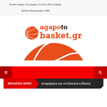
Basket League
EuroLeague
EuroCup
Εθνική Ομάδα
Διεθνείς Διοργανώσεις
NBA
BREAKING NEWS
Οι Πάνθηρες Καβάλας στην Women
Αναχώρησε για τα Γιάννενα η Εθνική
Basketball League 1
Γυναικών
: