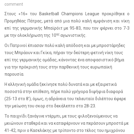
comment
Στους «16» του
Basketball
Champions
League
προκρίθηκε ο
Προμηθέας Πάτρας, μετά από μια πολύ καλή εμφάνιση και νίκη
επί της γερμανικής Μπαϊρόιτ με 95-83, που τον φέρνει στο 7-3
ης
με την ολοκλήρωση της 10
αγωνιστικής.
Οι Πατρινοί έπιασαν πολύ καλή απόδοση και με μπροστάρηδες
τους Μπράουν και Γκίκα, πήραν την δεύτερη φετινή νίκη τους
επί της γερμανικής ομάδας, κάνοντας ένα αποφασιστικό βήμα
για την πρόκρισή τους στην παρθενική τους ευρωπαϊκή
παρουσία.
Η ελληνική ομάδα ξεκίνησε πολύ δυνατά και με εξαιρετικά
ποσοστά στην επίθεση, πήρε πολύ γρήγορα διψήφια διαφορά
(25-13 στο 8’), όμως, η αδράνεια του τελευταίο διλέπτου έφερε
την μείωση του σκορ στο δεκάλεπτο στο 28-23.
Το παιχνίδι ξανάγινε ντέρμπι, με τους φιλοξενούμενους να
μειώνουν σταθερά και να καταφέρνουν να περάσουν μπροστά με
41-42, πριν ο Κασελάκης με τρίποντο στο τέλος του ημιχρόνου