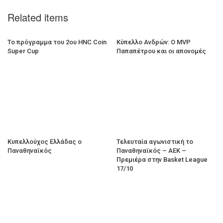
Related items
Το πρόγραμμα του 2ου HNC Coin
Κύπελλο Ανδρών: Ο MVP
Super Cup
Παπαπέτρου και οι απονομές
Κυπελλούχος Ελλάδας ο
Τελευταία αγωνιστική το
Παναθηναϊκός
Παναθηναϊκός – ΑΕΚ –
Πρεμιέρα στην Basket League
17/10