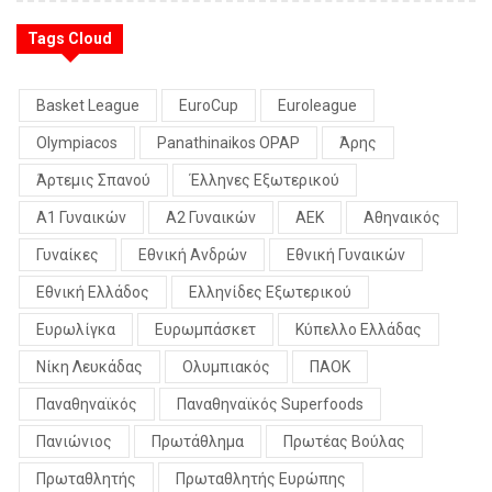
Tags Cloud
Basket League
EuroCup
Euroleague
Olympiacos
Panathinaikos OPAP
Άρης
Άρτεμις Σπανού
Έλληνες Εξωτερικού
Α1 Γυναικών
Α2 Γυναικών
ΑΕΚ
Αθηναικός
Γυναίκες
Εθνική Ανδρών
Εθνική Γυναικών
Εθνική Ελλάδος
Ελληνίδες Εξωτερικού
Ευρωλίγκα
Ευρωμπάσκετ
Κύπελλο Ελλάδας
Νίκη Λευκάδας
Ολυμπιακός
ΠΑΟΚ
Παναθηναϊκός
Παναθηναϊκός Superfoods
Πανιώνιος
Πρωτάθλημα
Πρωτέας Βούλας
Πρωταθλητής
Πρωταθλητής Ευρώπης