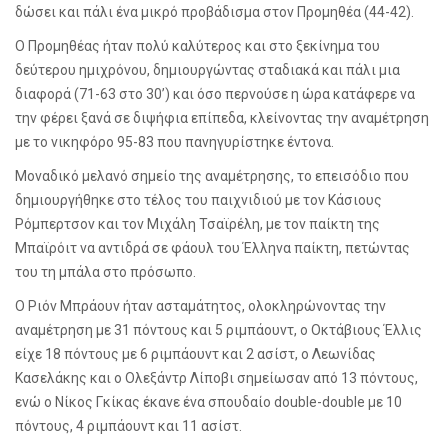
δώσει και πάλι ένα μικρό προβάδισμα στον Προμηθέα (44-42).
Ο Προμηθέας ήταν πολύ καλύτερος και στο ξεκίνημα του
δεύτερου ημιχρόνου, δημιουργώντας σταδιακά και πάλι μια
διαφορά (71-63 στο 30’) και όσο περνούσε η ώρα κατάφερε να
την φέρει ξανά σε διψήφια επίπεδα, κλείνοντας την αναμέτρηση
με το νικηφόρο 95-83 που πανηγυρίστηκε έντονα.
Μοναδικό μελανό σημείο της αναμέτρησης, το επεισόδιο που
δημιουργήθηκε στο τέλος του παιχνιδιού με τον Κάσιους
Ρόμπερτσον και τον Μιχάλη Τσαϊρέλη, με τον παίκτη της
Μπαϊρόιτ να αντιδρά σε φάουλ του Έλληνα παίκτη, πετώντας
του τη μπάλα στο πρόσωπο.
Ο Ριόν Μπράουν ήταν ασταμάτητος, ολοκληρώνοντας την
αναμέτρηση με 31 πόντους και 5 ριμπάουντ, ο Οκτάβιους Έλλις
είχε 18 πόντους με 6 ριμπάουντ και 2 ασίστ, ο Λεωνίδας
Κασελάκης και ο Ολεξάντρ Λίποβι σημείωσαν από 13 πόντους,
ενώ ο Νίκος Γκίκας έκανε ένα σπουδαίο
double
-
double
με 10
πόντους, 4 ριμπάουντ και 11 ασίστ.