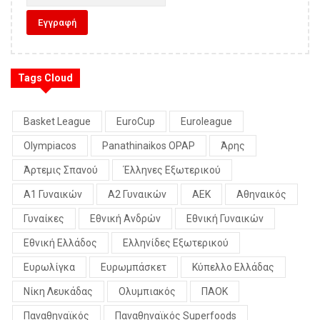
Tags Cloud
Basket League
EuroCup
Euroleague
Olympiacos
Panathinaikos OPAP
Άρης
Άρτεμις Σπανού
Έλληνες Εξωτερικού
Α1 Γυναικών
Α2 Γυναικών
ΑΕΚ
Αθηναικός
Γυναίκες
Εθνική Ανδρών
Εθνική Γυναικών
Εθνική Ελλάδος
Ελληνίδες Εξωτερικού
Ευρωλίγκα
Ευρωμπάσκετ
Κύπελλο Ελλάδας
Νίκη Λευκάδας
Ολυμπιακός
ΠΑΟΚ
Παναθηναϊκός
Παναθηναϊκός Superfoods