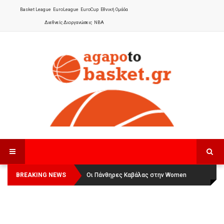
Basket League
EuroLeague
EuroCup
Εθνική Ομάδα
Διεθνείς Διοργανώσεις
NBA
BREAKING NEWS
Οι Πάνθηρες Καβάλας στην Women
Αναχώρησε για τα Γιάννενα η Εθνική
Basketball League 1
Γυναικών
: