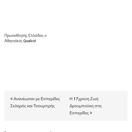
Πρωταθλητής Ελλάδας ο
Αθηναϊκός Qualco!
Ανανέωσαν με Εσπερίδες
Η 17χρονη Ζωή
Σκληρός και Τσουμπρής
Δρουμπούκη στις
Εσπερίδες