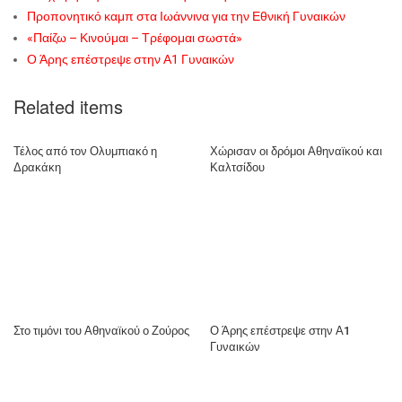
Προπονητικό καμπ στα Ιωάννινα για την Εθνική Γυναικών
«Παίζω – Κινούμαι – Τρέφομαι σωστά»
Ο Άρης επέστρεψε στην Α1 Γυναικών
Related items
Τέλος από τον Ολυμπιακό η
Χώρισαν οι δρόμοι Αθηναϊκού και
Δρακάκη
Καλτσίδου
Στο τιμόνι του Αθηναϊκού ο Ζούρος
Ο Άρης επέστρεψε στην Α1
Γυναικών