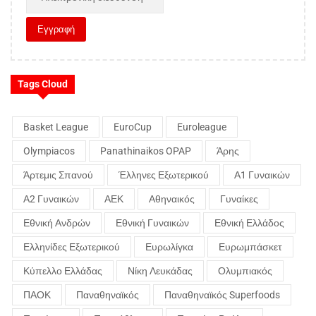
Tags Cloud
Basket League
EuroCup
Euroleague
Olympiacos
Panathinaikos OPAP
Άρης
Άρτεμις Σπανού
Έλληνες Εξωτερικού
Α1 Γυναικών
Α2 Γυναικών
ΑΕΚ
Αθηναικός
Γυναίκες
Εθνική Ανδρών
Εθνική Γυναικών
Εθνική Ελλάδος
Ελληνίδες Εξωτερικού
Ευρωλίγκα
Ευρωμπάσκετ
Κύπελλο Ελλάδας
Νίκη Λευκάδας
Ολυμπιακός
ΠΑΟΚ
Παναθηναϊκός
Παναθηναϊκός Superfoods