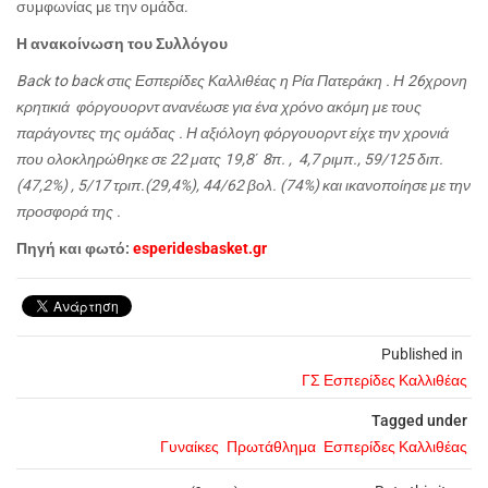
συμφωνίας με την ομάδα.
Η ανακοίνωση του Συλλόγου
Back to back στις Εσπερίδες Καλλιθέας η Ρία Πατεράκη . Η 26χρονη
κρητικιά φόργουορντ ανανέωσε για ένα χρόνο ακόμη με τους
παράγοντες της ομάδας . Η αξιόλογη φόργουορντ είχε την χρονιά
που ολοκληρώθηκε σε 22 ματς 19,8΄ 8π. , 4,7 ριμπ., 59/125 διπ.
(47,2%) , 5/17 τριπ.(29,4%), 44/62 βολ. (74%) και ικανοποίησε με την
προσφορά της .
Πηγή και φωτό:
esperidesbasket.gr
Published in
ΓΣ Εσπερίδες Καλλιθέας
Tagged under
Γυναίκες
Πρωτάθλημα
Εσπερίδες Καλλιθέας