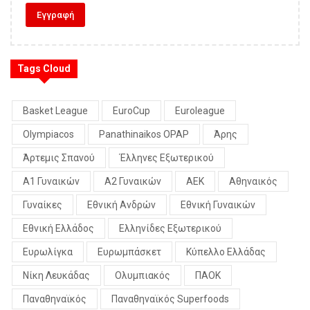
Tags Cloud
Basket League
EuroCup
Euroleague
Olympiacos
Panathinaikos OPAP
Άρης
Άρτεμις Σπανού
Έλληνες Εξωτερικού
Α1 Γυναικών
Α2 Γυναικών
ΑΕΚ
Αθηναικός
Γυναίκες
Εθνική Ανδρών
Εθνική Γυναικών
Εθνική Ελλάδος
Ελληνίδες Εξωτερικού
Ευρωλίγκα
Ευρωμπάσκετ
Κύπελλο Ελλάδας
Νίκη Λευκάδας
Ολυμπιακός
ΠΑΟΚ
Παναθηναϊκός
Παναθηναϊκός Superfoods