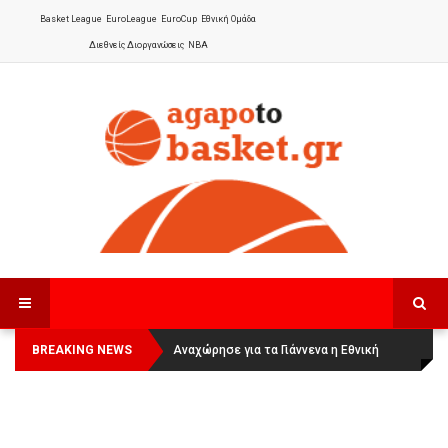
Basket League
EuroLeague
EuroCup
Εθνική Ομάδα
Διεθνείς Διοργανώσεις
NBA
BREAKING NEWS
Οι Πάνθηρες Καβάλας στην Women
Αναχώρησε για τα Γιάννενα η Εθνική
Basketball League 1
Γυναικών
: