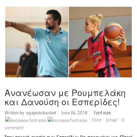
Ανανέωσαν με Ρουμπελάκη
και Δανούση οι Εσπερίδες!
Written by
agapotobasket
Ιουν 06, 2018
font size
Print
Email
0
comment
η