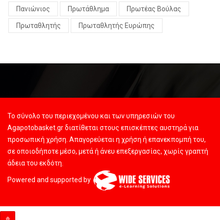
Πανιώνιος
Πρωτάθλημα
Πρωτέας Βούλας
Πρωταθλητής
Πρωταθλητής Ευρώπης
Το σύνολο του περιεχομένου και των υπηρεσιών του
Agapotobasket.gr διατίθεται στους επισκέπτες αυστηρά για
προσωπική χρήση. Απαγορεύεται η χρήση ή επανεκπομπή του,
σε οποιοδήποτε μέσο, μετά ή άνευ επεξεργασίας, χωρίς γραπτή
άδεια του εκδότη.
Powered and supported by