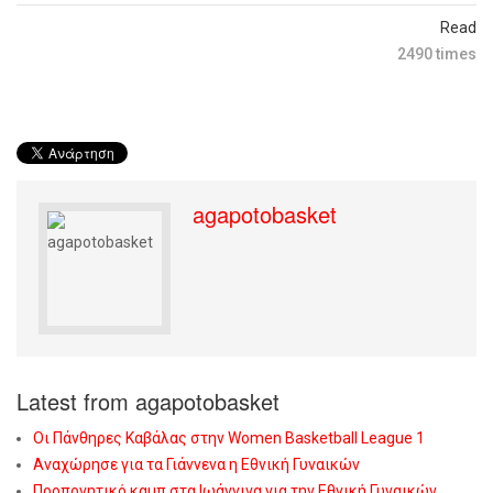
Read
2490 times
agapotobasket
Latest from agapotobasket
Οι Πάνθηρες Καβάλας στην Women Basketball League 1
Αναχώρησε για τα Γιάννενα η Εθνική Γυναικών
Προπονητικό καμπ στα Ιωάννινα για την Εθνική Γυναικών