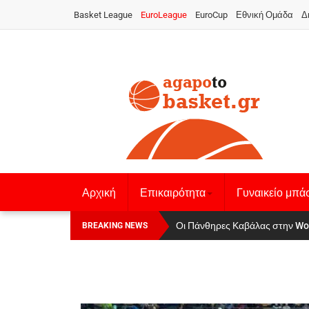
Basket League
EuroLeague
EuroCup
Εθνική Ομάδα
Δ
Αρχική
Επικαιρότητα
Γυναικείο μπά
Οι Πάνθηρες Καβάλας στην Women
Αναχώρησε για τα Γιάννενα η Ε
BREAKING NEWS