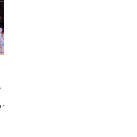
ύ
 με