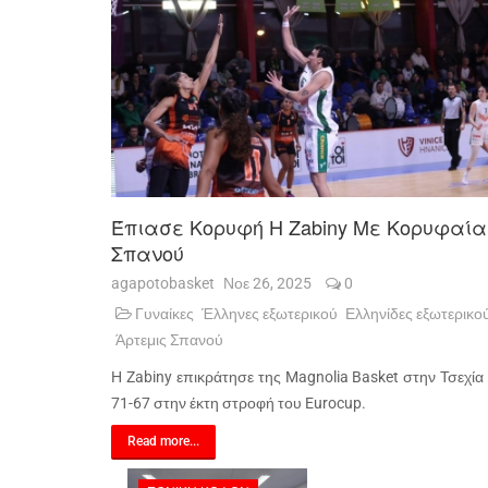
Έπιασε Κορυφή Η Zabiny Με Κορυφαία
Σπανού
agapotobasket
Νοε 26, 2025
0
Γυναίκες
Έλληνες εξωτερικού
Ελληνίδες εξωτερικο
Άρτεμις Σπανού
Η Zabiny επικράτησε της Magnolia Basket στην Τσεχία
71-67 στην έκτη στροφή του Eurocup.
Read more...