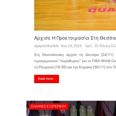
Αρχισε Η Προετοιμασία Στη Θεσσα
agapotobasket
Νοε 24, 2025
0
Εθνική Ελ
Στη Θεσσαλονίκη άρχισε τη Δευτέρα (24/11)
προκριματικού “παράθυρου” για το FIBA World Cu
τη Ρουμανία (18.30) και την Κυριακή (30/11) στο 
Read more...
ΈΛΛΗΝΕΣ ΕΞΩΤΕΡΙΚΟΎ