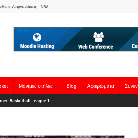
ιεθνείς Διοργανώσεις
NBA
σκετ
Μόνιμες στήλες
Blog
Αφιερώματα
Συνεν
 Basketball League 1
θνική Γυναικών
: