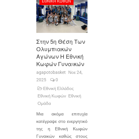
ΕΘΝΙΚΉ ΚΩΦΏΝ
Στην 5η Θέση Των
Ολυμπιακών
Αγώνων Η Εθνική
Κωφών Γυναικών
agapotobasket
Νοε 24,
2025
0
Εθνική Ελλάδος
Εθνική Κωφών
Εθνική
Ομάδα
Μια ακόμα επιτυχία
κατέγραψε στο ενεργητικό
της η Εθνική Κωφών
Γυναικών καθώς στους