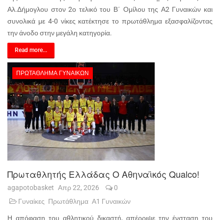
Αλ.Δήμογλου στον 2ο τελικό του Β΄ Ομίλου της Α2 Γυναικών και
συνολικά με 4-0 νίκες κατέκτησε το πρωτάθλημα εξασφαλίζοντας
την άνοδο στην μεγάλη κατηγορία.
Read more...
ΠΡΩΤΆΘΛΗΜΑ ΓΥΝΑΙΚΏΝ
Πρωταθλητής Ελλάδας Ο Αθηναϊκός Qualco!
agapotobasket
Απρ 22, 2026
0
Γυναίκες
Πρωτάθλημα
Α1 Γυναικών
Η απόφαση του αθλητικού δικαστή, απέρριψε την ένσταση του