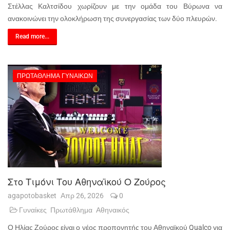
Στέλλας Καλτσίδου χωρίζουν με την ομάδα του Βύρωνα να
ανακοινώνει την ολοκλήρωση της συνεργασίας των δύο πλευρών.
Read more...
ΠΡΩΤΆΘΛΗΜΑ ΓΥΝΑΙΚΏΝ
Στο Τιμόνι Του Αθηναϊκού Ο Ζούρος
agapotobasket
Απρ 26, 2026
0
Γυναίκες
Πρωτάθλημα
Αθηναικός
Ο Ηλίας Ζούρος είναι ο νέος προπονητής του Αθηναϊκού Qualco για