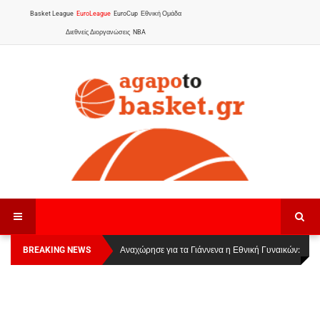
Basket League
EuroLeague
EuroCup
Εθνική Ομάδα
Διεθνείς Διοργανώσεις
NBA
BREAKING NEWS
Οι Πάνθηρες Καβάλας στην Women Basketball
Αναχώρησε για τα Γιάννενα η Εθνική Γυναικών
:
League 1