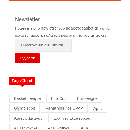
Newsletter
Γραφτείτε στο newletter του agapotobasket.gr για να
είστε ενήμεροι με όλα τα τελευταία νέα του μπάσκετ
Tags Cloud
Basket League
EuroCup
Euroleague
Olympiacos
Panathinaikos OPAP
Άρης
Άρτεμις Σπανού
Έλληνες Εξωτερικού
Α1 Γυναικών
Α2 Γυναικών
ΑΕΚ