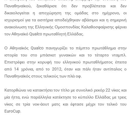
Παναθηναϊκού, ξεκαθάρισε ότι δεν προβλέπεται και δεν
δικαιολογείται η αποχώρηση της ομάδας στο ημίχρονο, οι
ισχυρισμοί για τα εισιτήρια αποδείχθηκαν αβάσιμοι και η σημερινή
ανακοίνωση της Ελληνικής Ομοσπονδίας Καλαθοσφαίρισης φέρνει
τον Αθηναϊκό Qualco πρωταθλητή Ελλάδας.
Ο Αθηναϊκός Qualco πανηγυρίζει το πέμπτο πρωτάθλημα στην
ιστορία του στο μπάσκετ γυναικών και το τέταρτο νταμπλ.
Επιστρέφει στην κορυφή του ελληνικού πρωταθλήματος έπειτα
από 14 χρόνια, από το 2012, όταν και πάλι ήταν αντίπαλος ο
Παναθηναϊκός στους τελικούς των πλέι οφ.
Κατορθώνει να κατακτήσει τον τίτλο με συνολικό ρεκόρ 22 νίκες και
μία ήττα, ενώ παράλληλα κατέκτησε το κύπελλο Ελλάδας με τρεις
νίκες σε τρία νοκ-άουτ ματς και έφτασε μέχρι τον τελικό του
EuroCup.