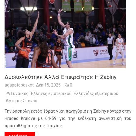
Δυσκολεύτηκε Αλλά Επικράτησε Η Zabiny
agapotobasket
Δεκ 15, 2025
0
Γυναίκες
Έλληνες εξωτερικού
Ελληνίδες εξωτερικού
Άρτεμις Σπανού
Την δύσκολη εκτός έδρας νίκη πανηγύρισε η Zabiny κόντρα στην
Hradec Kralove με 64-59 για την ενδέκατη αγωνιστική του
πρωταθλήματος της Τσεχίας.