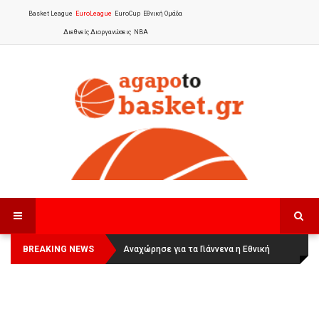
Basket League
EuroLeague
EuroCup
Εθνική Ομάδα
Διεθνείς Διοργανώσεις
NBA
BREAKING NEWS
Οι Πάνθηρες Καβάλας στην Women
Αναχώρησε για τα Γιάννενα η Εθνική
Basketball League 1
Γυναικών
: