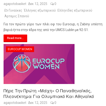
agapotobasket
Δεκ 12, 2025
0
Γυναίκες
Έλληνες εξωτερικού
Ελληνίδες εξωτερικού
Άρτεμις Σπανού
Για τον πρώτο γύρο των πλέι οφ του Eurocup, η Zabiny υπέστη
βαριά ήττα στην έδρα της από την UMCS Lublin με 92-51.
Read more...
EUROCUP WOMEN
Πήρε Την Πρώτη «μάχη» Ο Παναθηναϊκός,
Πλεονέκτημα Για Ολυμπιακό Και Αθηναϊκό
agapotobasket
Δεκ 12, 2025
0