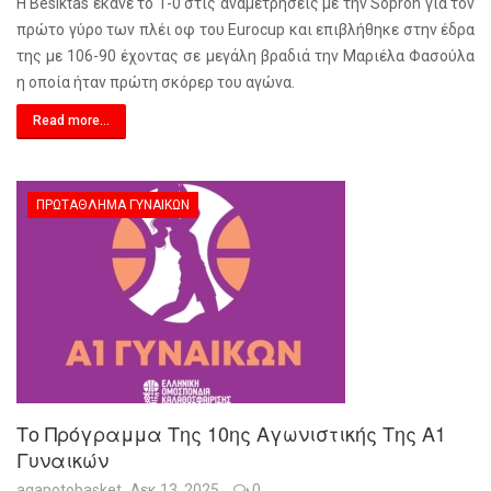
Η Besiktas έκανε το 1-0 στις αναμετρήσεις με την Sopron για τον
πρώτο γύρο των πλέι οφ του Eurocup και επιβλήθηκε στην έδρα
της με 106-90 έχοντας σε μεγάλη βραδιά την Μαριέλα Φασούλα
η οποία ήταν πρώτη σκόρερ του αγώνα.
Read more...
ΠΡΩΤΆΘΛΗΜΑ ΓΥΝΑΙΚΏΝ
Το Πρόγραμμα Της 10ης Αγωνιστικής Της Α1
Γυναικών
agapotobasket
Δεκ 13, 2025
0