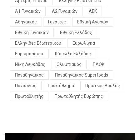
Άρτεμις Σπανού
Έλληνες Εξωτερικού
Α1 Γυναικών
Α2 Γυναικών
ΑΕΚ
Αθηναικός
Γυναίκες
Εθνική Ανδρών
Εθνική Γυναικών
Εθνική Ελλάδος
Ελληνίδες Εξωτερικού
Ευρωλίγκα
Ευρωμπάσκετ
Κύπελλο Ελλάδας
Νίκη Λευκάδας
Ολυμπιακός
ΠΑΟΚ
Παναθηναϊκός
Παναθηναϊκός Superfoods
Πανιώνιος
Πρωτάθλημα
Πρωτέας Βούλας
Πρωταθλητής
Πρωταθλητής Ευρώπης