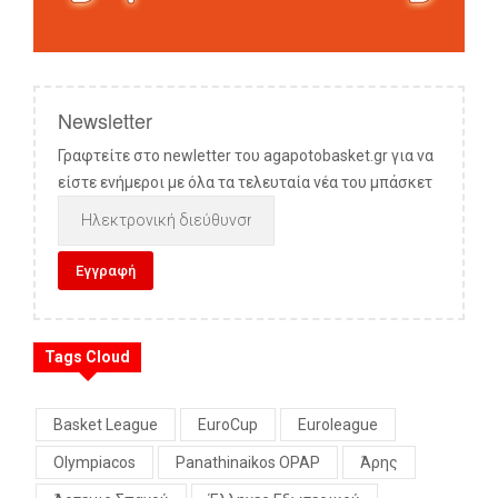
Newsletter
Γραφτείτε στο newletter του agapotobasket.gr για να
είστε ενήμεροι με όλα τα τελευταία νέα του μπάσκετ
Tags Cloud
Basket League
EuroCup
Euroleague
Olympiacos
Panathinaikos OPAP
Άρης