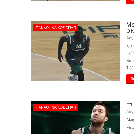
Με
ΠΑΝΑΘΗΝΑΪΚΌΣ ΟΠΑΠ
ακ
Αυγ
Με 
εξέ
Sup
Τζέ
Re
Επ
ΠΑΝΑΘΗΝΑΪΚΌΣ ΟΠΑΠ
Αυγ
Λίγ
Μπο