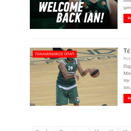
ανα
χρόν
Re
Τέ
ΠΑΝΑΘΗΝΑΪΚΌΣ ΟΠΑΠ
Αυγ
Παρ
Μπο
την
του.
Re