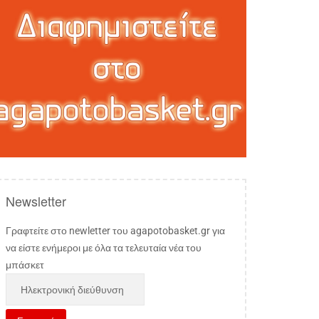
Newsletter
Γραφτείτε στο newletter του agapotobasket.gr για
να είστε ενήμεροι με όλα τα τελευταία νέα του
μπάσκετ