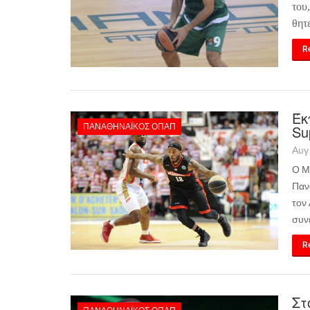
του
θητ
Re
Έκ
ΠΑΝΑΘΗΝΑΪΚΌΣ ΟΠΑΠ
Su
Αυγ
Ο Μ
Παν
τον
συν
Re
Στ