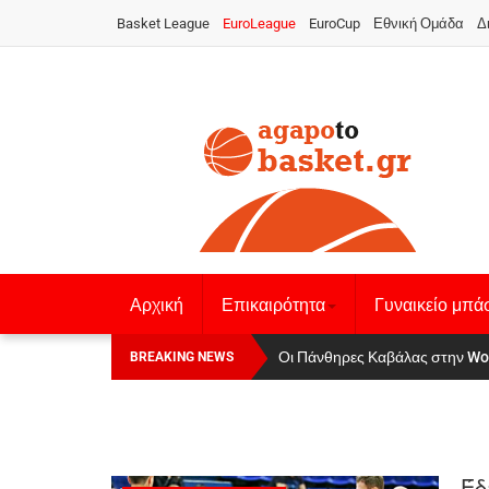
Basket League
EuroLeague
EuroCup
Εθνική Ομάδα
Δ
Αρχική
Επικαιρότητα
Γυναικείο μπά
Οι Πάνθηρες Καβάλας στην Women
Αναχώρησε για τα Γιάννενα η Ε
BREAKING NEWS
Έδ