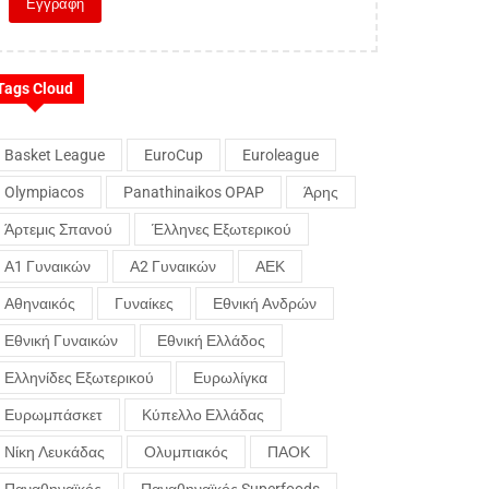
Tags Cloud
Basket League
EuroCup
Euroleague
Olympiacos
Panathinaikos OPAP
Άρης
Άρτεμις Σπανού
Έλληνες Εξωτερικού
Α1 Γυναικών
Α2 Γυναικών
ΑΕΚ
Αθηναικός
Γυναίκες
Εθνική Ανδρών
Εθνική Γυναικών
Εθνική Ελλάδος
Ελληνίδες Εξωτερικού
Ευρωλίγκα
Ευρωμπάσκετ
Κύπελλο Ελλάδας
Νίκη Λευκάδας
Ολυμπιακός
ΠΑΟΚ