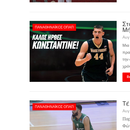
Στ
ΠΑΝΑΘΗΝΑΪΚΌΣ ΟΠΑΠ
Μή
Αυγ
Μια
πρα
την
χρόν
Re
Τέ
ΠΑΝΑΘΗΝΑΪΚΌΣ ΟΠΑΠ
Αυγ
Παρ
Φώτ