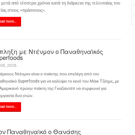
, μετά από τέσσερα χρόνια κατά τη διάρκεια της τελευταίας του
είας στους «πράσινους».
ad more...
πληξη με Ντένμον ο Παναθηναϊκός
perfoods
 06, 2026
άρκους Ντένμον είναι ο παίκτης που επελέγη από τον
αθηναϊκό
Superfoods
για να καλύψει το κενό του Μάικ Τζέημς, με
 Αμερικανό πρώην παίκτη της Γκαζιαντέπ να συμφωνεί για
εργασία δυο ετών.
ad more...
ον Παναθηναϊκό ο Θανάσης