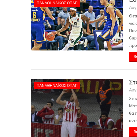
ΠΑΝΑΘΗΝΑΪΚΌΣ ΟΠΑΠ
Αυγ
Θετι
για
Παν
Cup
προ
Re
Στ
ΠΑΝΑΘΗΝΑΪΚΌΣ ΟΠΑΠ
Αυγ
Στο
Ματ 
θα 
αντ
Re