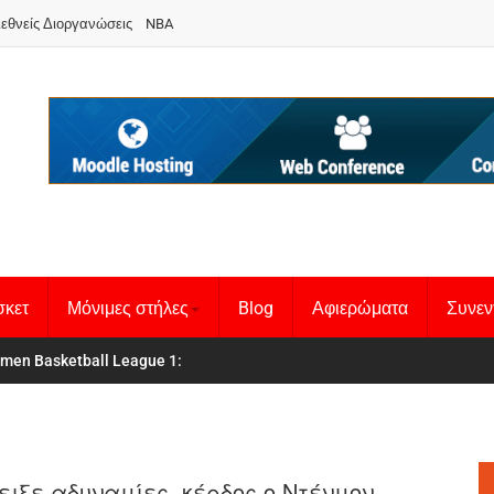
ιεθνείς Διοργανώσεις
NBA
σκετ
Μόνιμες στήλες
Blog
Αφιερώματα
Συνεν
 Basketball League 1
θνική Γυναικών
:
ειξε αδυναμίες, κέρδος ο Ντένμον