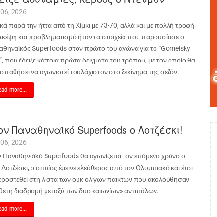
 06, 2026
κά παρά την ήττα από τη Χίμκι με 73-70, αλλά και με πολλή τροφή
 σκέψη και προβληματισμό ήταν τα στοιχεία που παρουσίασε ο
αθηναϊκός
Superfoods
στον πρώτο του αγώνα για το “
Gomelsky
”, που έδειξε κάποια πρώτα δείγματα του τρόπου, με τον οποίο θα
σπαθήσει να αγωνιστεί τουλάχιστον στο ξεκίνημα της σεζόν.
ad more...
ον Παναθηναϊκό Superfoods ο Λοτζέσκι!
 06, 2026
ν Παναθηναϊκό
Superfoods
θα αγωνίζεται τον επόμενο χρόνο ο
Λοτζέσκι, ο οποίος έμεινε ελεύθερος από τον Ολυμπιακό και έτσι
προστεθεί στη λίστα των ουκ ολίγων παικτών που ακολούθησαν
ίθετη διαδρομή μεταξύ των δυο «αιωνίων» αντιπάλων.
ad more...