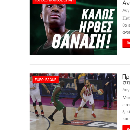
ΠΑΝΑΘΗΝΑΪΚΌΣ ΟΠΑΠ
Αν
Αυγ
Παί
θα 
ανα
Re
Πρ
EUROLEAGUE
στ
Αυγ
Μπο
ωστ
ξεκ
και 
Re