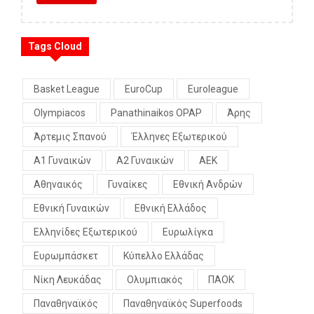
Tags Cloud
Basket League
EuroCup
Euroleague
Olympiacos
Panathinaikos OPAP
Άρης
Άρτεμις Σπανού
Έλληνες Εξωτερικού
Α1 Γυναικών
Α2 Γυναικών
ΑΕΚ
Αθηναικός
Γυναίκες
Εθνική Ανδρών
Εθνική Γυναικών
Εθνική Ελλάδος
Ελληνίδες Εξωτερικού
Ευρωλίγκα
Ευρωμπάσκετ
Κύπελλο Ελλάδας
Νίκη Λευκάδας
Ολυμπιακός
ΠΑΟΚ
Παναθηναϊκός
Παναθηναϊκός Superfoods