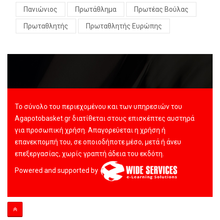
Πανιώνιος
Πρωτάθλημα
Πρωτέας Βούλας
Πρωταθλητής
Πρωταθλητής Ευρώπης
Το σύνολο του περιεχομένου και των υπηρεσιών του
Agapotobasket.gr διατίθεται στους επισκέπτες αυστηρά
για προσωπική χρήση. Απαγορεύεται η χρήση ή
επανεκπομπή του, σε οποιοδήποτε μέσο, μετά ή άνευ
επεξεργασίας, χωρίς γραπτή άδεια του εκδότη.
Powered and supported by