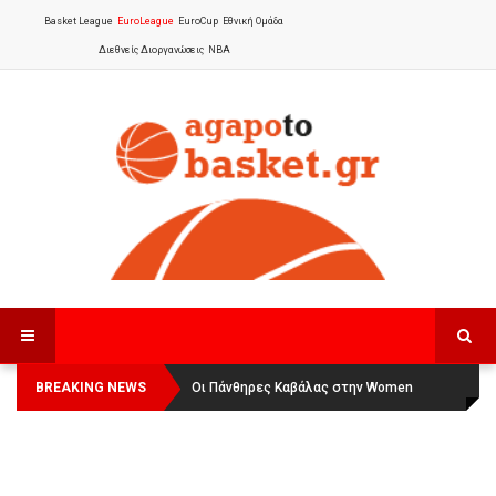
Basket League
EuroLeague
EuroCup
Εθνική Ομάδα
Διεθνείς Διοργανώσεις
NBA
BREAKING NEWS
Οι Πάνθηρες Καβάλας στην Women
Αναχώρησε για τα Γιάννενα η Εθνική
Basketball League 1
Γυναικών
: