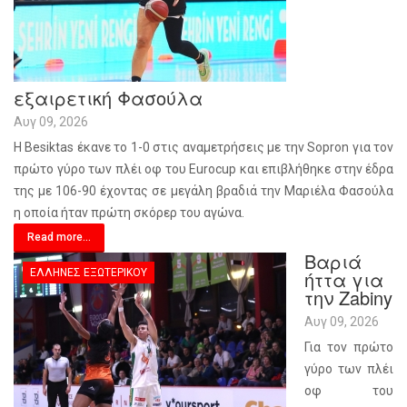
εξαιρετική Φασούλα
Αυγ 09, 2026
Η Besiktas έκανε το 1-0 στις αναμετρήσεις με την Sopron για τον
πρώτο γύρο των πλέι οφ του Eurocup και επιβλήθηκε στην έδρα
της με 106-90 έχοντας σε μεγάλη βραδιά την Μαριέλα Φασούλα
η οποία ήταν πρώτη σκόρερ του αγώνα.
Read more...
Βαριά
ΈΛΛΗΝΕΣ ΕΞΩΤΕΡΙΚΟΎ
ήττα για
την Zabiny
Αυγ 09, 2026
Για τον πρώτο
γύρο των πλέι
οφ του