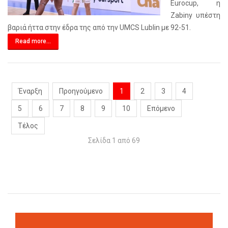
Eurocup, η
Zabiny υπέστη
βαριά ήττα στην έδρα της από την UMCS Lublin με 92-51.
Read more...
Έναρξη
Προηγούμενο
1
2
3
4
5
6
7
8
9
10
Επόμενο
Τέλος
Σελίδα 1 από 69