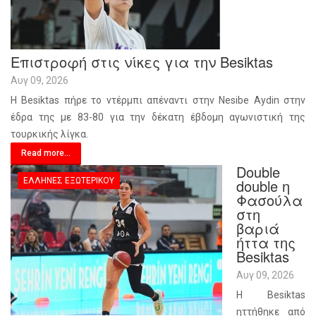
Επιστροφή στις νίκες για την Besiktas
Αυγ 09, 2026
Η Besiktas πήρε το ντέρμπι απέναντι στην Nesibe Aydin στην
έδρα της με 83-80 για την δέκατη έβδομη αγωνιστική της
τουρκικής λίγκα.
Read more...
Double
ΈΛΛΗΝΕΣ ΕΞΩΤΕΡΙΚΟΎ
double η
Φασούλα
στη
βαριά
ήττα της
Besiktas
Αυγ 09, 2026
Η Besiktas
ηττήθηκε από