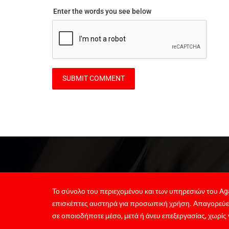
Enter the words you see below
Το σύνολο του περιεχομένου και των υπηρεσιών του Aga
επισκέπτες αυστηρά για προσωπική χρήση. Απαγορεύε
σε οποιοδήποτε μέσο, μετά ή άνευ επεξεργασίας, χωρίς 