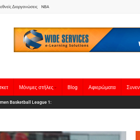
ιεθνείς Διοργανώσεις
NBA
σκετ
Μόνιμες στήλες
Blog
Αφιερώματα
Συνεν
 Basketball League 1
θνική Γυναικών
: