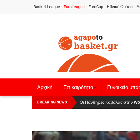
Basket League
EuroLeague
EuroCup
Εθνική Ομάδα
Δ
Αρχική
Επικαιρότητα
Γυναικείο μπά
Οι Πάνθηρες Καβάλας στην Women
Αναχώρησε για τα Γιάννενα η Ε
BREAKING NEWS