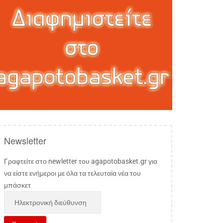
Newsletter
Γραφτείτε στο newletter του agapotobasket.gr για
να είστε ενήμεροι με όλα τα τελευταία νέα του
μπάσκετ