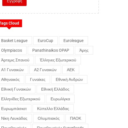
Tags Cloud
Basket League
EuroCup
Euroleague
Olympiacos
Panathinaikos OPAP
Άρης
Άρτεμις Σπανού
Έλληνες Εξωτερικού
Α1 Γυναικών
Α2 Γυναικών
ΑΕΚ
Αθηναικός
Γυναίκες
Εθνική Ανδρών
Εθνική Γυναικών
Εθνική Ελλάδος
Ελληνίδες Εξωτερικού
Ευρωλίγκα
Ευρωμπάσκετ
Κύπελλο Ελλάδας
Νίκη Λευκάδας
Ολυμπιακός
ΠΑΟΚ