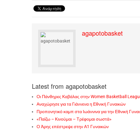
agapotobasket
Latest from agapotobasket
Οι Πάνθηρες Καβάλας στην Women Basketball Leagu
Αναχώρησε για τα Γιάννενα η Εθνική Γυναικών
Προπονητικό καμπ στα Ιωάννινα για την Εθνική Γυνα
«Παίζω – Κινούμαι – Τρέφομαι σωστά»
Ο Άρης επέστρεψε στην Α1 Γυναικών