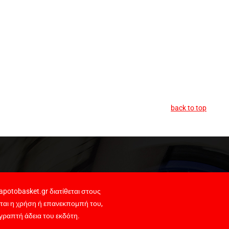
back to top
potobasket.gr διατίθεται στους
ται η χρήση ή επανεκπομπή του,
γραπτή άδεια του εκδότη.