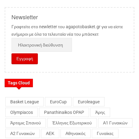
Newsletter
Γραφτείτε στο newletter του agapotobasket.gr για να είστε
ενήμεροι με όλα τα τελευταία νέα του μπάσκετ
Tags Cloud
Basket League
EuroCup
Euroleague
Olympiacos
Panathinaikos OPAP
Άρης
Άρτεμις Σπανού
Έλληνες Εξωτερικού
Α1 Γυναικών
Α2 Γυναικών
ΑΕΚ
Αθηναικός
Γυναίκες