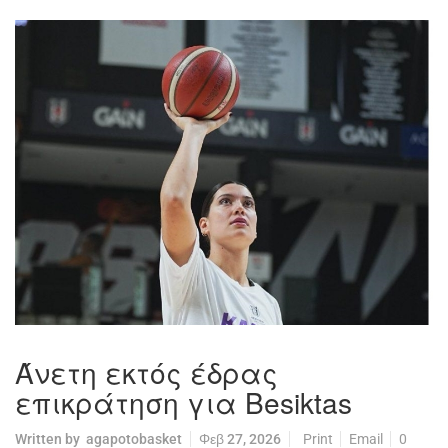
Άνετη εκτός έδρας
επικράτηση για Besiktas
Written by
agapotobasket
Φεβ 27, 2026
Print
Email
0