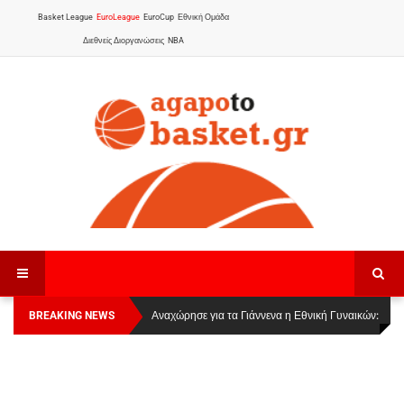
Basket League
EuroLeague
EuroCup
Εθνική Ομάδα
Διεθνείς Διοργανώσεις
NBA
BREAKING NEWS
Οι Πάνθηρες Καβάλας στην Women Basketball
Αναχώρησε για τα Γιάννενα η Εθνική Γυναικών
:
League 1