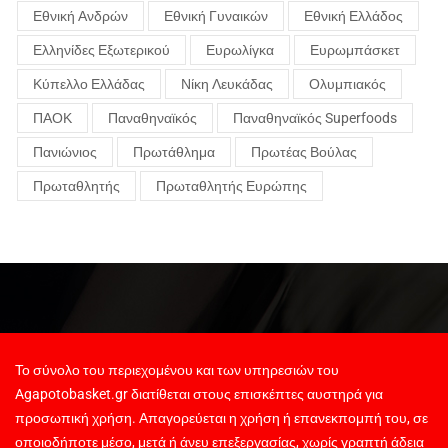
Εθνική Ανδρών
Εθνική Γυναικών
Εθνική Ελλάδος
Ελληνίδες Εξωτερικού
Ευρωλίγκα
Ευρωμπάσκετ
Κύπελλο Ελλάδας
Νίκη Λευκάδας
Ολυμπιακός
ΠΑΟΚ
Παναθηναϊκός
Παναθηναϊκός Superfoods
Πανιώνιος
Πρωτάθλημα
Πρωτέας Βούλας
Πρωταθλητής
Πρωταθλητής Ευρώπης
Το σύνολο του περιεχομένου και των υπηρεσιών του
Agapotobasket.gr διατίθεται στους επισκέπτες αυστηρά για
προσωπική χρήση. Απαγορεύεται η χρήση ή επανεκπομπή του, σε
οποιοδήποτε μέσο, μετά ή άνευ επεξεργασίας, χωρίς γραπτή άδεια