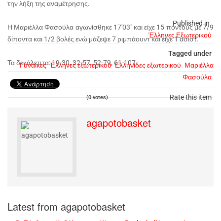
την λήξη της αναμέτρησης.
Published in
Η Μαριέλλα Φασούλα αγωνίσθηκε 17'03" και είχε 15 πόντους με 7/9
Έλληνες Εξωτερικού
δίποντα και 1/2 βολές ενώ μάζεψε 7 ριμπάουντ και είχε 1 ασίστ.
Tagged under
Τα δεκάλεπτα: 19-30, 32-57, 52-79, 61-107.
Γυναίκες
Έλληνες εξωτερικού
Ελληνίδες εξωτερικού
Μαριέλλα
Φασούλα
Rate this item
(0 votes)
agapotobasket
Latest from agapotobasket