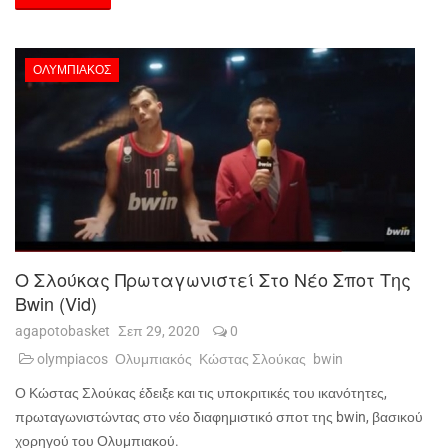
ΟΛΥΜΠΙΑΚΌΣ
Ο Σλούκας Πρωταγωνιστεί Στο Νέο Σποτ Της
Bwin (vid)
agapotobasket
Σεπ 29, 2020
0
olympiacos
Ολυμπιακός
Κώστας Σλούκας
bwin
Ο Κώστας Σλούκας έδειξε και τις υποκριτικές του ικανότητες,
πρωταγωνιστώντας στο νέο διαφημιστικό σποτ της
bwin
, βασικού
χορηγού του Ολυμπιακού.