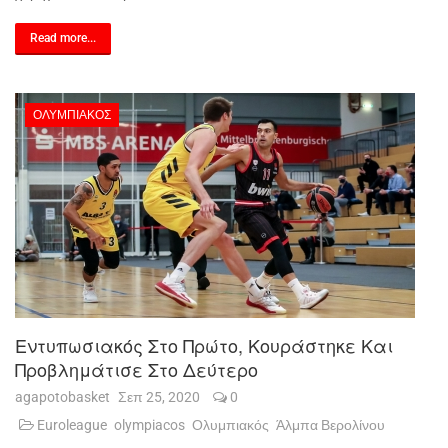
Read more...
ΟΛΥΜΠΙΑΚΌΣ
Εντυπωσιακός Στο Πρώτο, Κουράστηκε Και
Προβλημάτισε Στο Δεύτερο
agapotobasket
Σεπ 25, 2020
0
Euroleague
olympiacos
Ολυμπιακός
Άλμπα Βερολίνου