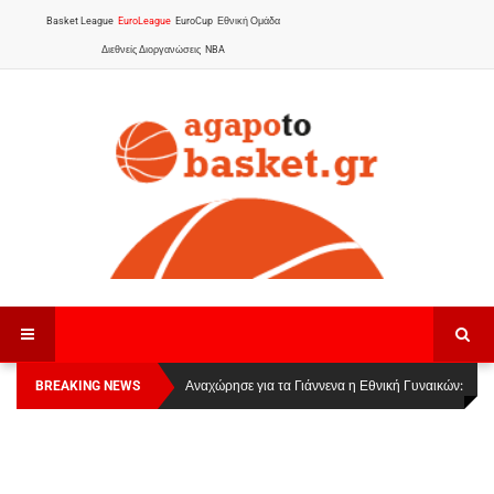
Basket League
EuroLeague
EuroCup
Εθνική Ομάδα
Διεθνείς Διοργανώσεις
NBA
BREAKING NEWS
Οι Πάνθηρες Καβάλας στην Women Basketball
Αναχώρησε για τα Γιάννενα η Εθνική Γυναικών
:
League 1