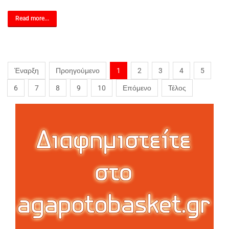
Read more...
Έναρξη
Προηγούμενο
1
2
3
4
5
6
7
8
9
10
Επόμενο
Τέλος