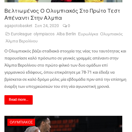
Βελτιωμένος Ο Ολυμπιακός Στο Πρώτο Τεστ
Απέναντι Στην Αλμπα
agapotobasket
Σεπ 24, 2020
0
Euroleague
olympiacos
Alba Berlin
Ευρωλίγκα
Ολυμπιακός
Άλμπα Βερολίνου
Ο Ολυμπιακός βάζει σταδιακά στοιχεία της νέας του ταυτότητας και
παρουσίασε καλό πρόσωπο σε γενικές γραμμές απέναντι στην
Άλμπα Βερολίνου στο πρώτο φιλικό των δυο ομάδων επί
γερμανικού εδάφους, όπου επικράτησε με 78-71 και έδειξε να
βρίσκεται σε καλό δρόμο μόλις μία εβδομάδα πριν από την επίσημη
έναρξη των υποχρεώσεών του στη νέα αγωνιστική χρονιά.
Read more...
ΟΛΥΜΠΙΑΚΌΣ