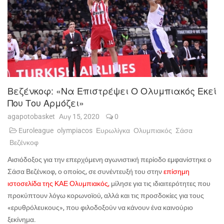
Βεζένκοφ: «Nα Επιστρέψει Ο Ολυμπιακός Εκεί
Που Του Αρμόζει»
agapotobasket
Αυγ 15, 2020
0
Euroleague
olympiacos
Ευρωλίγκα
Ολυμπιακός
Σάσα
Βεζένκοφ
Αισιόδοξος για την επερχόμενη αγωνιστική περίοδο εμφανίστηκε ο
Σάσα Βεζένκοφ, ο οποίος, σε συνέντευξή του στην
επίσημη
ιστοσελίδα της ΚΑΕ Ολυμπιακός,
μίλησε για τις ιδιαιτερότητες που
προκύπτουν λόγω κορωνοϊού, αλλά και τις προσδοκίες για τους
«ερυθρόλευκους», που φιλοδοξούν να κάνουν ένα καινούριο
ξεκίνημα.