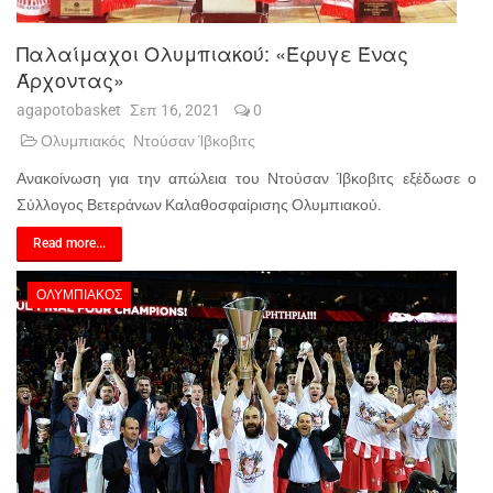
Παλαίμαχοι Ολυμπιακού: «Έφυγε Ένας
Άρχοντας»
agapotobasket
Σεπ 16, 2021
0
Ολυμπιακός
Ντούσαν Ίβκοβιτς
Ανακοίνωση για την απώλεια του Ντούσαν Ίβκοβιτς εξέδωσε ο
Σύλλογος Βετεράνων Καλαθοσφαίρισης Ολυμπιακού.
Read more...
ΟΛΥΜΠΙΑΚΌΣ