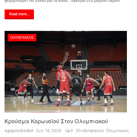
φόργουορντ να πιάνει για τα καλά… άγκυρα στο μεγάλο λιμάνι.
Read more...
ΟΛΥΜΠΙΑΚΌΣ
Κρούσμα Κορωνοϊού Στον Ολυμπιακού
agapotobasket
Σεπ 18, 2020
0
olympiacos
Ολυμπιακός