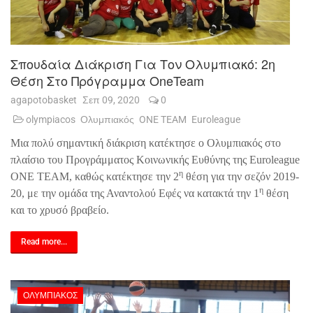
Σπουδαία Διάκριση Για Τον Ολυμπιακό: 2η
Θέση Στο Πρόγραμμα OneTeam
agapotobasket
Σεπ 09, 2020
0
olympiacos
Ολυμπιακός
ONE TEAM
Euroleague
Μια πολύ σημαντική διάκριση κατέκτησε ο Ολυμπιακός στο
πλαίσιο του Προγράμματος Κοινωνικής Ευθύνης της Euroleague
η
ONE TEAM, καθώς κατέκτησε την 2
θέση για την σεζόν 2019-
η
20, με την ομάδα της Αναντολού Εφές να κατακτά την 1
θέση
και το χρυσό βραβείο.
Read more...
ΟΛΥΜΠΙΑΚΌΣ