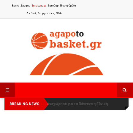
Basket League
EuroLeague
EuroCup
Εθνική Ομάδα
Διεθνείς Διοργανώσεις
NBA
BREAKING NEWS
Οι Πάνθηρες Καβάλας στην Women
Αναχώρησε για τα Γιάννενα η Εθνική
Basketball League 1
Γυναικών
: