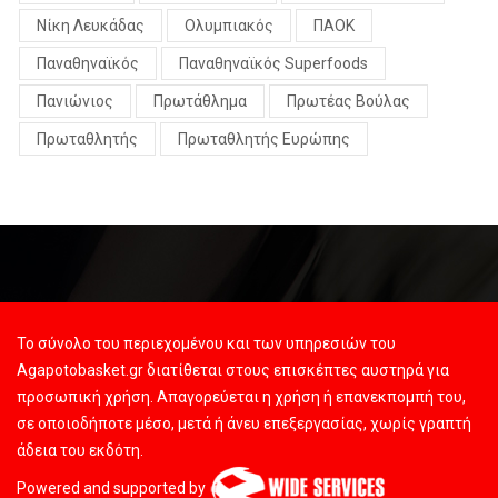
Νίκη Λευκάδας
Ολυμπιακός
ΠΑΟΚ
Παναθηναϊκός
Παναθηναϊκός Superfoods
Πανιώνιος
Πρωτάθλημα
Πρωτέας Βούλας
Πρωταθλητής
Πρωταθλητής Ευρώπης
Το σύνολο του περιεχομένου και των υπηρεσιών του
Agapotobasket.gr διατίθεται στους επισκέπτες αυστηρά για
προσωπική χρήση. Απαγορεύεται η χρήση ή επανεκπομπή του,
σε οποιοδήποτε μέσο, μετά ή άνευ επεξεργασίας, χωρίς γραπτή
άδεια του εκδότη.
Powered and supported by