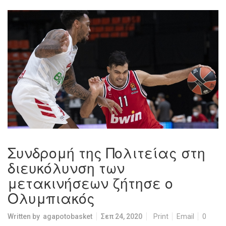
Συνδρομή της Πολιτείας στη
διευκόλυνση των
μετακινήσεων ζήτησε ο
Ολυμπιακός
Written by
agapotobasket
Σεπ 24, 2020
Print
Email
0