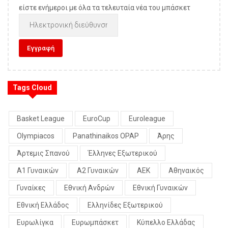
είστε ενήμεροι με όλα τα τελευταία νέα του μπάσκετ
Tags Cloud
Basket League
EuroCup
Euroleague
Olympiacos
Panathinaikos OPAP
Άρης
Άρτεμις Σπανού
Έλληνες Εξωτερικού
Α1 Γυναικών
Α2 Γυναικών
ΑΕΚ
Αθηναικός
Γυναίκες
Εθνική Ανδρών
Εθνική Γυναικών
Εθνική Ελλάδος
Ελληνίδες Εξωτερικού
Ευρωλίγκα
Ευρωμπάσκετ
Κύπελλο Ελλάδας