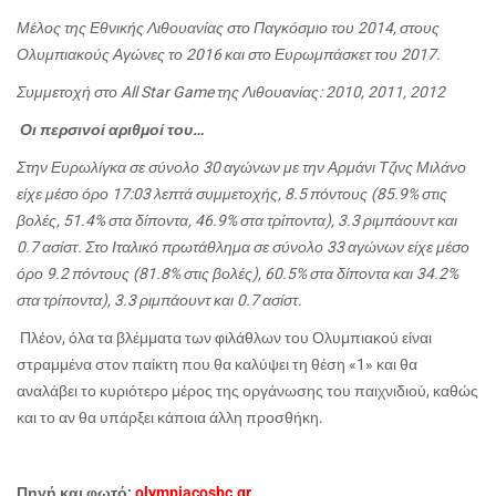
Μέλος της Εθνικής Λιθουανίας στο Παγκόσμιο του 2014, στους
Ολυμπιακούς Αγώνες το 2016 και στο Ευρωμπάσκετ του 2017.
Συμμετοχή στο All Star Game της Λιθουανίας: 2010, 2011, 2012
Οι περσινοί αριθμοί του…
Στην Ευρωλίγκα σε σύνολο 30 αγώνων με την Αρμάνι Τζινς Μιλάνο
είχε μέσο όρο 17:03 λεπτά συμμετοχής, 8.5 πόντους (85.9% στις
βολές, 51.4% στα δίποντα, 46.9% στα τρίποντα), 3.3 ριμπάουντ και
0.7 ασίστ. Στο Ιταλικό πρωτάθλημα σε σύνολο 33 αγώνων είχε μέσο
όρο 9.2 πόντους (81.8% στις βολές), 60.5% στα δίποντα και 34.2%
στα τρίποντα), 3.3 ριμπάουντ και 0.7 ασίστ.
Πλέον, όλα τα βλέμματα των φιλάθλων του Ολυμπιακού είναι
στραμμένα στον παίκτη που θα καλύψει τη θέση «1» και θα
αναλάβει το κυριότερο μέρος της οργάνωσης του παιχνιδιού, καθώς
και το αν θα υπάρξει κάποια άλλη προσθήκη.
Πηγή και φωτό:
olympiacosbc.gr