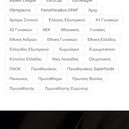
Basket League
EuroCup
Euroleague
Olympiacos
Panathinaikos OPAP
Άρης
Άρτεμις Σπανού
Έλληνες Εξωτερικού
Α1 Γυναικών
Α2 Γυναικών
ΑΕΚ
Αθηναικός
Γυναίκες
Εθνική Ανδρών
Εθνική Γυναικών
Εθνική Ελλάδος
Ελληνίδες Εξωτερικού
Ευρωλίγκα
Ευρωμπάσκετ
Κύπελλο Ελλάδας
Νίκη Λευκάδας
Ολυμπιακός
ΠΑΟΚ
Παναθηναϊκός
Παναθηναϊκός Superfoods
Πανιώνιος
Πρωτάθλημα
Πρωτέας Βούλας
Πρωταθλητής
Πρωταθλητής Ευρώπης