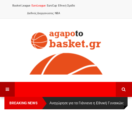
Basket League
EuroLeague
EuroCup
Εθνική Ομάδα
Διεθνείς Διοργανώσεις
NBA
BREAKING NEWS
Οι Πάνθηρες Καβάλας στην Women Basketball
Αναχώρησε για τα Γιάννενα η Εθνική Γυναικών
:
League 1