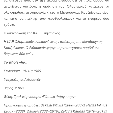
να ανέφερε πως δεν είχε ακόμα αποφασίσει σε ποια ομάδα θα
αγωνίζεται, ωστόσο, η διοίκηση του Ολυμπιακού κατάφερε να
ολοκληρώσει τη συμφωνία κι έτσι ο Μιντάουγκας Κουζμίνσκας είναι
και επίσημα παίκτης των «ερυθρολεύκων» για τα επόμενα δυο
χρόνια.
Η ανακοίνωση της ΚΑΕ Ολυμπιακός
Η ΚΑΕ Ολυμπιακός ανακοινώνει την απόκτηση του Μιντάουγκας
Κουζμίνσκας. Ο Λιθουανός φόργουορντ υπέγραψε συμβόλαιο
διάρκειας δύο ετών.
Το whoiswho…
Γεννήθηκε: 19/10/1989
Υπηκοότητα: Λιθουανός
Ύψος: 2.06μ.
Θέση: Σμολ φόργουορντ/Πάουερ Φόργουορντ
Προηγούμενες ομάδες: Sakalai Vilnius (2006–2007), Perlas Vilnius
(2007–2008), Siauliai (2008–2010), Zalgiris Kaunas (2010–2013),