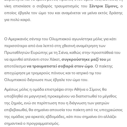
νίκη επισκίασε ο σοβαρός τραυματισμός του
Σέντρικ Σίμονς
, ο
οποίος έβγαλε τον ώμο του και αναμένεται να μείνει εκτός δράσης
για πολύ καιρό.
Ο Αμερικανός σέντερ του Ολυμπιακού αγωνίστηκε μόλις για κάτι
περισσότερο από ένα λεπτό στη χθεσινή αναμέτρηση των
Πρωταθλητών Ευρώπης με τη Σιένα, καθώς στην προσπάθειά του
να αμυνθεί απέναντι στον Χάκετ,
συγκρούστηκε μαζί του
με
αποτέλεσμα
να τραυματιστεί σοβαρά στον ώμο
. Ο παίκτης
αποχώρησε με τρομερούς πόνους και το ιατρικό τιμ του
Ολυμπιακού διέγνωσε πως έβγαλε τον ώμο του.
Αμέσως μόλις η ομάδα επιστρέψει στην Αθήνα ο Σίμονς θα
υποβληθεί σε μαγνητική προκειμένου να διαπιστωθεί το μέγεθος
της ζημιάς, ενώ σε περίπτωση που η διάγνωση των γιατρών
επιβεβαιωθεί, θα σημαίνει απουσία του παίκτη από τις υποχρεώσεις
της ομάδας για αρκετές εβδομάδες, κάτι που σημαίνει ότι αλλάζει
σημαντικά ο προγραμματισμός.