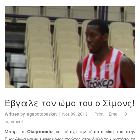
Έβγαλε τον ώμο του ο Σίμονς!
Written by
agapotobasket
Νοε 09, 2013
Print
Email
0
comment
Μπορεί ο
Ολυμπιακός
να πέτυχε την τέταρτη νίκη του στην
Ευρωλίγκα και να έμεινε μόνος πρώτος στον όμιλό του, ωστόσο, τη