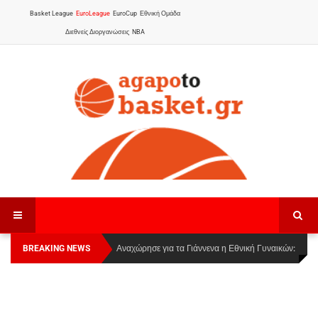
Basket League
EuroLeague
EuroCup
Εθνική Ομάδα
Διεθνείς Διοργανώσεις
NBA
BREAKING NEWS
Οι Πάνθηρες Καβάλας στην Women Basketball
Αναχώρησε για τα Γιάννενα η Εθνική Γυναικών
:
League 1