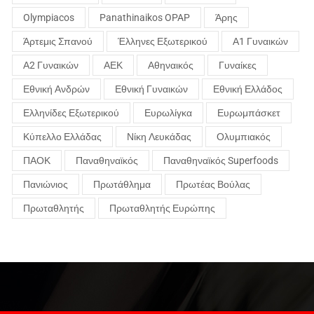
Olympiacos
Panathinaikos OPAP
Άρης
Άρτεμις Σπανού
Έλληνες Εξωτερικού
Α1 Γυναικών
Α2 Γυναικών
ΑΕΚ
Αθηναικός
Γυναίκες
Εθνική Ανδρών
Εθνική Γυναικών
Εθνική Ελλάδος
Ελληνίδες Εξωτερικού
Ευρωλίγκα
Ευρωμπάσκετ
Κύπελλο Ελλάδας
Νίκη Λευκάδας
Ολυμπιακός
ΠΑΟΚ
Παναθηναϊκός
Παναθηναϊκός Superfoods
Πανιώνιος
Πρωτάθλημα
Πρωτέας Βούλας
Πρωταθλητής
Πρωταθλητής Ευρώπης