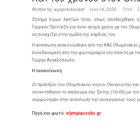
Written by
agapotobasket
Ιουν 16, 2020
Print
E
Ζήτημα λίγων λεπτών ήταν, όπως αποδείχθηκε, 
Γιώργου Πρίντεζη για έναν ακόμα χρόνο με τον Ολυμ
να συνεχίζει στην ομάδα της καρδιάς του.
Η ανανέωση ανακοινώθηκε από την ΚΑΕ Ολυμπιακός μ
συνοδευόμενη από την φωτογραφία του παίκτη με το
Γιώργο Αγγελόπουλο.
Η ανακοίνωση
O
ι πρόεδροι του Ολυμπιακού, κύριοι Παναγιώτης και
συναντήθηκαν το απόγευμα της Τρίτης (16/06) με τον
συμφώνησαν στην ανανέωση της συνεργασίας τους γι
Πηγή και φωτό:
olympiacosbc
.
gr