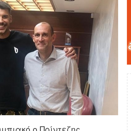
υμπιακό ο Πρίντεζης