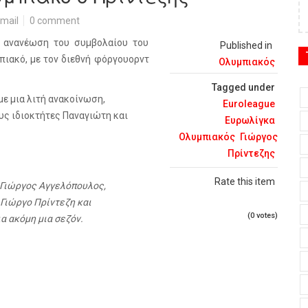
mail
0 comment
η ανανέωση του συμβολαίου του
Published in
πιακό, με τον διεθνή φόργουορντ
Ολυμπιακός
Tagged under
ε μια λιτή ανακοίνωση,
Euroleague
υς ιδιοκτήτες Παναγιώτη και
Ευρωλίγκα
Ολυμπιακός
Γιώργος
Πρίντεζης
Rate this item
 Γιώργος Αγγελόπουλος,
 Γιώργο Πρίντεζη και
(0 votes)
α ακόμη μια σεζόν.