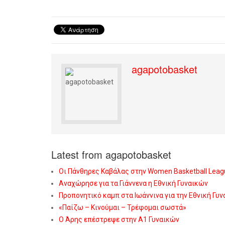
agapotobasket
Latest from agapotobasket
Οι Πάνθηρες Καβάλας στην Women Basketball Leag
Αναχώρησε για τα Γιάννενα η Εθνική Γυναικών
Προπονητικό καμπ στα Ιωάννινα για την Εθνική Γυ
«Παίζω – Κινούμαι – Τρέφομαι σωστά»
Ο Άρης επέστρεψε στην Α1 Γυναικών