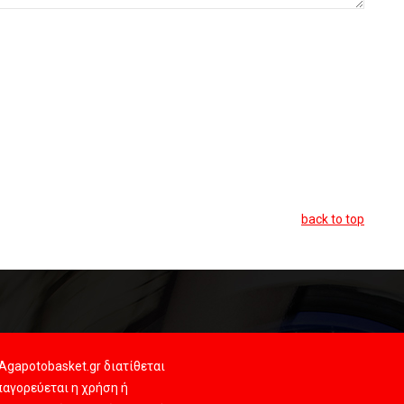
back to top
Agapotobasket.gr διατίθεται
αγορεύεται η χρήση ή