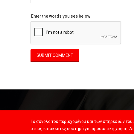
Enter the words you see below
Το σύνολο του περιεχομένου και των υπηρεσιών του 
στους επισκέπτες αυστηρά για προσωπική χρήση. Απ