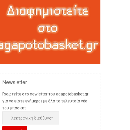
Newsletter
Γραφτείτε στο newletter του agapotobasket.gr
για να είστε ενήμεροι με όλα τα τελευταία νέα
του μπάσκετ