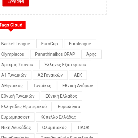
Tags Cloud
Basket League
EuroCup
Euroleague
Olympiacos
Panathinaikos OPAP
Άρης
Άρτεμις Σπανού
Έλληνες Εξωτερικού
Α1 Γυναικών
Α2 Γυναικών
ΑΕΚ
Αθηναικός
Γυναίκες
Εθνική Ανδρών
Εθνική Γυναικών
Εθνική Ελλάδος
Ελληνίδες Εξωτερικού
Ευρωλίγκα
Ευρωμπάσκετ
Κύπελλο Ελλάδας
Νίκη Λευκάδας
Ολυμπιακός
ΠΑΟΚ