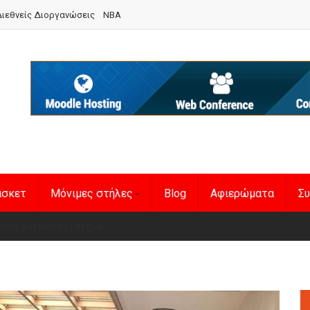
ιεθνείς Διοργανώσεις
NBA
άσκετ
Μόνιμες στήλες
Blog
Αφιερώματα
Συ
en Basketball League 1
η Εθνική Γυναικών
: