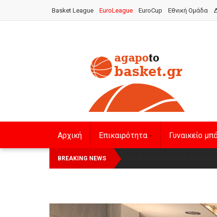
Basket League
EuroLeague
EuroCup
Εθνική Ομάδα
Δ
Αρχική
Επικαιρότητα
Γυναικείο μπ
Οι Πάνθηρες Καβάλας στην Wom
Αναχώρησε για τα Γιάννενα 
BREAKING NEWS