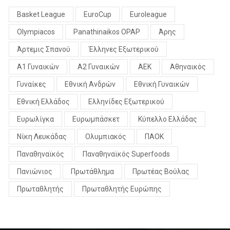
Basket League
EuroCup
Euroleague
Olympiacos
Panathinaikos OPAP
Άρης
Άρτεμις Σπανού
Έλληνες Εξωτερικού
Α1 Γυναικών
Α2 Γυναικών
ΑΕΚ
Αθηναικός
Γυναίκες
Εθνική Ανδρών
Εθνική Γυναικών
Εθνική Ελλάδος
Ελληνίδες Εξωτερικού
Ευρωλίγκα
Ευρωμπάσκετ
Κύπελλο Ελλάδας
Νίκη Λευκάδας
Ολυμπιακός
ΠΑΟΚ
Παναθηναϊκός
Παναθηναϊκός Superfoods
Πανιώνιος
Πρωτάθλημα
Πρωτέας Βούλας
Πρωταθλητής
Πρωταθλητής Ευρώπης