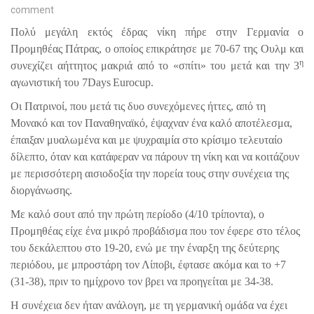
comment
Πολύ μεγάλη εκτός έδρας νίκη πήρε στην Γερμανία ο
Προμηθέας Πάτρας, ο οποίος επικράτησε με 70-67 της Ουλμ και
η
συνεχίζει αήττητος μακριά από το «σπίτι» του μετά και την 3
αγωνιστική του 7
Days
Eurocup
.
Οι Πατρινοί, που μετά τις δυο συνεχόμενες ήττες, από τη
Μονακό και τον Παναθηναϊκό, έψαχναν ένα καλό αποτέλεσμα,
έπαιξαν μυαλωμένα και με ψυχραιμία στο κρίσιμο τελευταίο
δίλεπτο, όταν και κατάφεραν να πάρουν τη νίκη και να κοιτάζουν
με περισσότερη αισιοδοξία την πορεία τους στην συνέχεια της
διοργάνωσης.
Με καλό σουτ από την πρώτη περίοδο (4/10 τρίποντα), ο
Προμηθέας είχε ένα μικρό προβάδισμα που τον έφερε στο τέλος
του δεκάλεπτου στο 19-20, ενώ με την έναρξη της δεύτερης
περιόδου, με μπροστάρη τον Λίποβι, έφτασε ακόμα και το +7
(31-38), πριν το ημίχρονο τον βρει να προηγείται με 34-38.
Η συνέχεια δεν ήταν ανάλογη, με τη γερμανική ομάδα να έχει