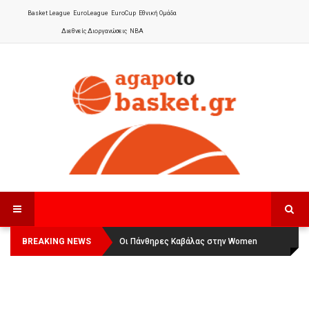
Basket League
EuroLeague
EuroCup
Εθνική Ομάδα
Διεθνείς Διοργανώσεις
NBA
BREAKING NEWS
Οι Πάνθηρες Καβάλας στην Women
Αναχώρησε για τα Γιάννενα η Εθνική
Basketball League 1
Γυναικών
: