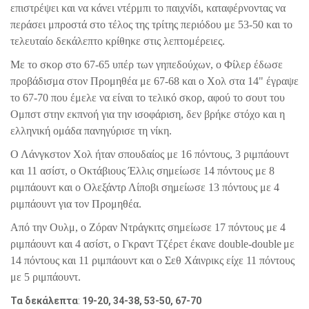
επιστρέψει και να κάνει ντέρμπι το παιχνίδι, καταφέρνοντας να
περάσει μπροστά στο τέλος της τρίτης περιόδου με 53-50 και το
τελευταίο δεκάλεπτο κρίθηκε στις λεπτομέρειες.
Με το σκορ στο 67-65 υπέρ των γηπεδούχων, ο Φίλερ έδωσε
προβάδισμα στον Προμηθέα με 67-68 και ο Χολ στα
14" έγραψε
το 67-70 που έμελε να είναι το τελικό σκορ, αφού το σουτ του
Ομπστ στην εκπνοή για την ισοφάριση, δεν βρήκε στόχο και η
ελληνική ομάδα πανηγύρισε τη νίκη.
Ο Λάνγκστον Χολ ήταν σπουδαίος με 16 πόντους, 3 ριμπάουντ
και 11 ασίστ, ο Οκτάβιους Έλλις σημείωσε 14 πόντους με 8
ριμπάουντ και ο Ολεξάντρ Λίποβι σημείωσε 13 πόντους με 4
ριμπάουντ για τον Προμηθέα.
Από την Ουλμ, ο Ζόραν Ντράγκιτς σημείωσε 17 πόντους με 4
ριμπάουντ και 4 ασίστ, ο Γκραντ Τζέρετ έκανε
double
-
double
με
14 πόντους και 11 ριμπάουντ και ο Σεθ Χάινρικς είχε 11 πόντους
με 5 ριμπάουντ.
Τα δεκάλεπτα
:
19-20, 34-38, 53-50, 67-70