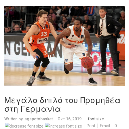
Μεγάλο διπλό του Προμηθέα
στη Γερμανία
Written by
agapotobasket
Οκτ 16, 2019
font size
Print
Email
0