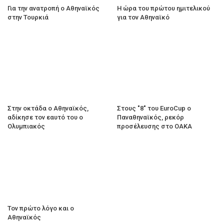
Για την ανατροπή ο Αθηναϊκός
Η ώρα του πρώτου ημιτελικού
στην Τουρκιά
για τον Αθηναϊκό
Στην οκτάδα ο Αθηναϊκός,
Στους "8" του EuroCup ο
αδίκησε τον εαυτό του ο
Παναθηναϊκός, ρεκόρ
Ολυμπιακός
προσέλευσης στο ΟΑΚΑ
Τον πρώτο λόγο και ο
Αθηναϊκός