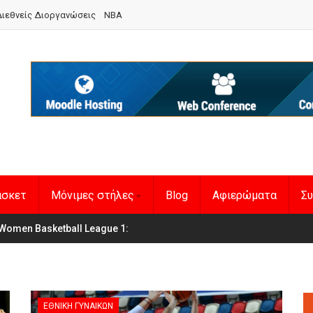
ιεθνείς Διοργανώσεις
NBA
άσκετ
Μόνιμες στήλες
Blog
Αφιερώματα
Συ
en Basketball League 1
η Εθνική Γυναικών
:
ΕΘΝΙΚΉ ΓΥΝΑΙΚΏΝ