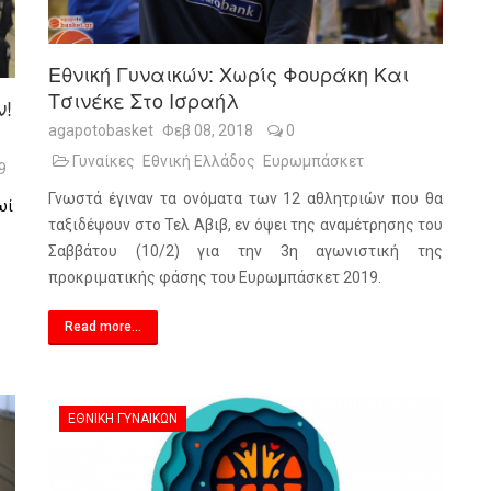
Εθνική Γυναικών: Χωρίς Φουράκη Και
Τσινέκε Στο Ισραήλ
ν!
agapotobasket
Φεβ 08, 2018
0
Γυναίκες
Εθνική Ελλάδος
Ευρωμπάσκετ
9
Γνωστά έγιναν τα ονόματα των 12 αθλητριών που θα
ωί
ταξιδέψουν στο Τελ Αβιβ, εν όψει της αναμέτρησης του
Σαββάτου (10/2) για την 3η αγωνιστική της
προκριματικής φάσης του Ευρωμπάσκετ 2019.
Read more...
ΕΘΝΙΚΉ ΓΥΝΑΙΚΏΝ