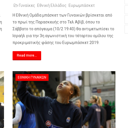
Γυναίκες
Εθνική Ελλάδος
Ευρωμπάσκετ
α
Η Εθνική Ομάδα μπάσκετ των Γυναικών βρίσκεται από
κη
το πρωί της Παρασκευής στο Τελ Αβίβ, όπου το
λη
Σάββατο το απόγευμα (10/2 19:40) θα αντιμετωπίσει το
Ισραήλ για την 3η αγωνιστική του τέταρτου ομίλου της
προκριματικής φάσης του Ευρωμπάσκετ 2019.
Read more...
ΕΘΝΙΚΉ ΓΥΝΑΙΚΏΝ