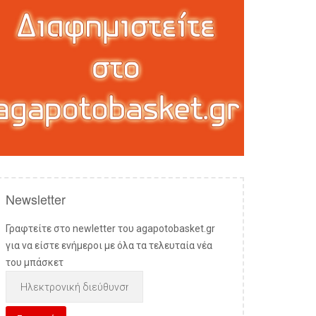
Newsletter
Γραφτείτε στο newletter του agapotobasket.gr
για να είστε ενήμεροι με όλα τα τελευταία νέα
του μπάσκετ