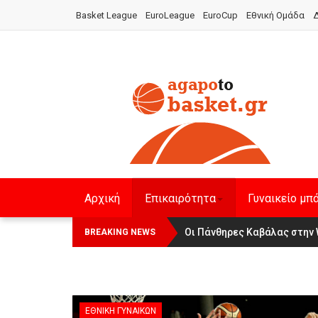
Basket League
EuroLeague
EuroCup
Εθνική Ομάδα
Δ
Αρχική
Επικαιρότητα
Γυναικείο μπ
Οι Πάνθηρες Καβάλας στην Wom
Αναχώρησε για τα Γιάννενα 
BREAKING NEWS
ΕΘΝΙΚΉ ΓΥΝΑΙΚΏΝ