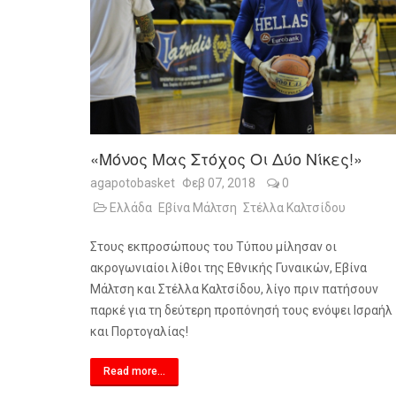
«Μόνος Μας Στόχος Οι Δύο Νίκες!»
agapotobasket
Φεβ 07, 2018
0
Ελλάδα
Εβίνα Μάλτση
Στέλλα Καλτσίδου
Στους εκπροσώπους του Τύπου μίλησαν οι
ακρογωνιαίοι λίθοι της Εθνικής Γυναικών, Εβίνα
Μάλτση και Στέλλα Καλτσίδου, λίγο πριν πατήσουν
παρκέ για τη δεύτερη προπόνησή τους ενόψει Ισραήλ
και Πορτογαλίας!
Read more...