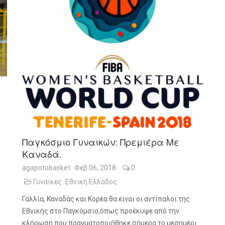
Παγκόσμιο Γυναικών: Πρεμιέρα Με
Καναδά.
agapotobasket
Φεβ 06, 2018
0
Γυναίκες
Εθνική Ελλάδος
Γαλλία, Καναδάς και Κορέα θα είναι οι αντίπαλοι της
Εθνικής στο Παγκόμσιο,όπως προέκυψε από την
κλήρωση που πραγματοποιήθηκε σήμερα το μεσημέρι.