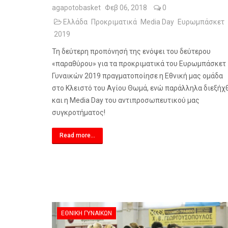
agapotobasket
Φεβ 06, 2018
0
Ελλάδα
Προκριματικά
Media Day
Ευρωμπάσκετ
2019
Τη δεύτερη προπόνησή της ενόψει του δεύτερου
«παραθύρου» για τα προκριματικά του Ευρωμπάσκετ
Γυναικών 2019 πραγματοποίησε η Εθνική μας ομάδα
στο Κλειστό του Αγίου Θωμά, ενώ παράλληλα διεξήχ
και η
Media
Day
του αντιπροσωπευτικού μας
συγκροτήματος!
Read more...
ΕΘΝΙΚΉ ΓΥΝΑΙΚΏΝ