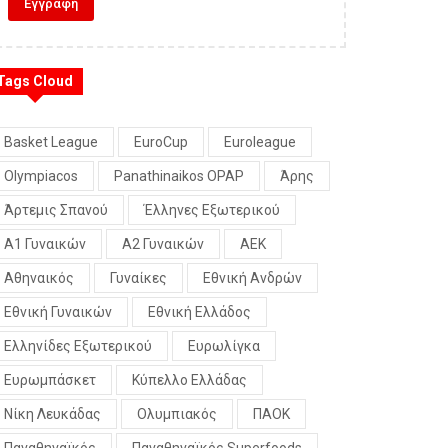
Tags Cloud
Basket League
EuroCup
Euroleague
Olympiacos
Panathinaikos OPAP
Άρης
Άρτεμις Σπανού
Έλληνες Εξωτερικού
Α1 Γυναικών
Α2 Γυναικών
ΑΕΚ
Αθηναικός
Γυναίκες
Εθνική Ανδρών
Εθνική Γυναικών
Εθνική Ελλάδος
Ελληνίδες Εξωτερικού
Ευρωλίγκα
Ευρωμπάσκετ
Κύπελλο Ελλάδας
Νίκη Λευκάδας
Ολυμπιακός
ΠΑΟΚ