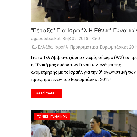
"Πέταξε" Για Ισραήλ Η Εθνική Γυναικώ
agapotobasket
Φεβ 09, 2018
0
Ελλάδα
Ισραήλ
Προκριματικά
Ευρωμπάσκετ 201
Για το Τελ Αβίβ αναχώρησε νωρίς σήμερα (9/2) το πρ
η Εθνική μας ομάδα των Γυναικών, ενόψει της
η
αναμέτρησης με το Ισραήλ για την 3
αγωνιστική των
προκριματικών του Ευρωμπάσκετ 2019!
Read more...
ΕΘΝΙΚΉ ΓΥΝΑΙΚΏΝ