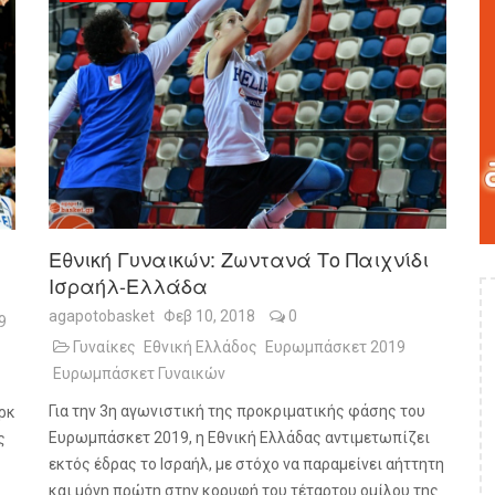
Εθνική Γυναικών: Ζωντανά Το Παιχνίδι
Ισραήλ-Ελλάδα
agapotobasket
Φεβ 10, 2018
0
9
Γυναίκες
Εθνική Ελλάδος
Ευρωμπάσκετ 2019
Ευρωμπάσκετ Γυναικών
Για την 3η αγωνιστική της προκριματικής φάσης του
αρκ
Ευρωμπάσκετ 2019, η Εθνική Ελλάδας αντιμετωπίζει
ς
εκτός έδρας το Ισραήλ, με στόχο να παραμείνει αήττητη
και μόνη πρώτη στην κορυφή του τέταρτου ομίλου της