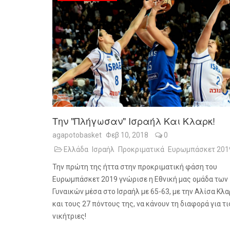
Την "πλήγωσαν" Ισραήλ Και Κλαρκ!
agapotobasket
Φεβ 10, 2018
0
Ελλάδα
Ισραήλ
Προκριματικά
Ευρωμπάσκετ 201
Την πρώτη της ήττα στην προκριματική φάση του
Ευρωμπάσκετ 2019 γνώρισε η Εθνική μας ομάδα των
Γυναικών μέσα στο Ισραήλ με 65-63, με την Αλίσα Κλ
και τους 27 πόντους της, να κάνουν τη διαφορά για τι
νικήτριες!