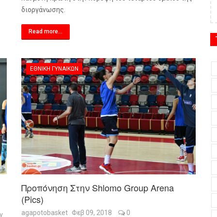
διοργάνωσης.
Read more...
ΕΘΝΙΚΉ ΓΥΝΑΙΚΏΝ
Προπόνηση Στην Shlomo Group Arena
(pics)
agapotobasket
Φεβ 09, 2018
0
ν