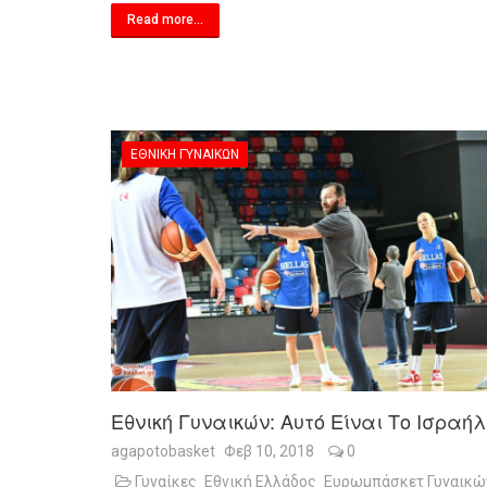
Read more...
ΕΘΝΙΚΉ ΓΥΝΑΙΚΏΝ
Εθνική Γυναικών: Αυτό Είναι Το Ισραήλ
agapotobasket
Φεβ 10, 2018
0
Γυναίκες
Εθνική Ελλάδος
Ευρωμπάσκετ Γυναικώ