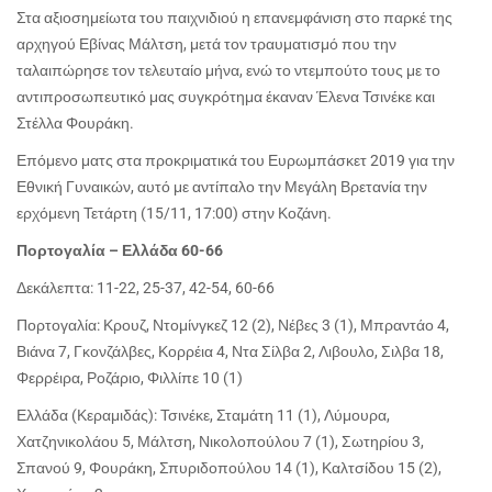
Στα αξιοσημείωτα του παιχνιδιού η επανεμφάνιση στο παρκέ της
αρχηγού Εβίνας Μάλτση, μετά τον τραυματισμό που την
ταλαιπώρησε τον τελευταίο μήνα, ενώ το ντεμπούτο τους με το
αντιπροσωπευτικό μας συγκρότημα έκαναν Έλενα Τσινέκε και
Στέλλα Φουράκη.
Επόμενο ματς στα προκριματικά του Ευρωμπάσκετ 2019 για την
Εθνική Γυναικών, αυτό με αντίπαλο την Μεγάλη Βρετανία την
ερχόμενη Τετάρτη (15/11, 17:00) στην Κοζάνη.
Πορτογαλία – Ελλάδα 60-66
Δεκάλεπτα: 11-22, 25-37, 42-54, 60-66
Πορτογαλία: Κρουζ, Ντομίνγκεζ 12 (2), Νέβες 3 (1), Μπραντάο 4,
Βιάνα 7, Γκονζάλβες, Κορρέια 4, Ντα Σίλβα 2, Λιβουλο, Σιλβα 18,
Φερρέιρα, Ροζάριο, Φιλλίπε 10 (1)
Ελλάδα (Κεραμιδάς): Τσινέκε, Σταμάτη 11 (1), Λύμουρα,
Χατζηνικολάου 5, Μάλτση, Νικολοπούλου 7 (1), Σωτηρίου 3,
Σπανού 9, Φουράκη, Σπυριδοπούλου 14 (1), Καλτσίδου 15 (2),