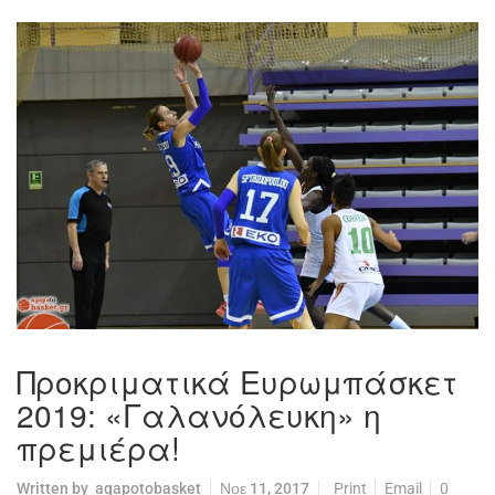
Προκριματικά Ευρωμπάσκετ
2019: «Γαλανόλευκη» η
πρεμιέρα!
Written by
agapotobasket
Νοε 11, 2017
Print
Email
0