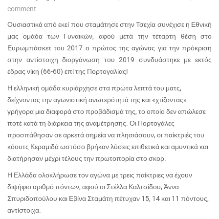
comment
Ουσιαστικά από εκεί που σταμάτησε στην Τσεχία συνέχισε η Εθνική
μας ομάδα των Γυναικών, αφού μετά την τέταρτη θέση στο
Ευρωμπάσκετ του 2017 ο πρώτος της αγώνας για την πρόκριση
στην αντίστοιχη διοργάνωση του 2019 συνδυάστηκε με εκτός
έδρας νίκη (66-60) επί της Πορτογαλίας!
Η ελληνική ομάδα κυριάρχησε στα πρώτα λεπτά του ματς,
δείχνοντας την αγωνιστική ανωτερότητά της και «χτίζοντας»
γρήγορα μια διαφορά στο προβάδισμά της, το οποίο δεν απώλεσε
ποτέ κατά τη διάρκεια της αναμέτρησης. Οι Πορτογάλες
προσπάθησαν σε αρκετά σημεία να πλησιάσουν, οι παίκτριές του
κόουτς Κεραμιδά ωστόσο βρήκαν λύσεις επιθετικά και αμυντικά και
διατήρησαν μέχρι τέλους την πρωτοπορία στο σκορ.
Η Ελλάδα ολοκλήρωσε τον αγώνα με τρεις παίκτριες να έχουν
διψήφιο αριθμό πόντων, αφού οι Στέλλα Καλτσίδου, Άννα
Σπυριδοπούλου και Εβίνα Σταμάτη πέτυχαν 15, 14 και 11 πόντους,
αντίστοιχα.