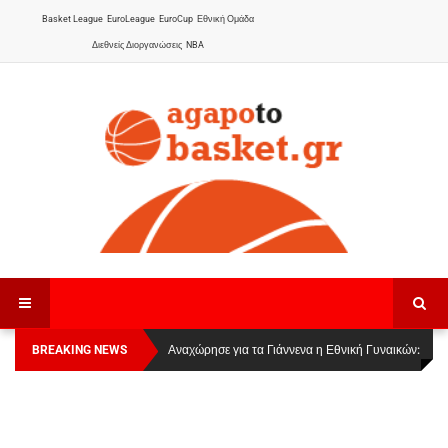
Basket League
EuroLeague
EuroCup
Εθνική Ομάδα
Διεθνείς Διοργανώσεις
NBA
BREAKING NEWS
Οι Πάνθηρες Καβάλας στην Women Basketball
Αναχώρησε για τα Γιάννενα η Εθνική Γυναικών
:
League 1