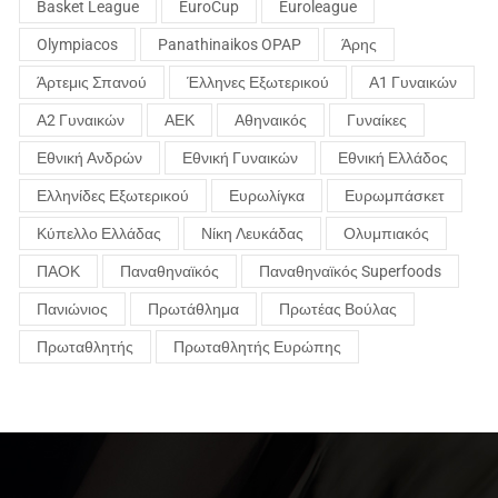
Basket League
EuroCup
Euroleague
Olympiacos
Panathinaikos OPAP
Άρης
Άρτεμις Σπανού
Έλληνες Εξωτερικού
Α1 Γυναικών
Α2 Γυναικών
ΑΕΚ
Αθηναικός
Γυναίκες
Εθνική Ανδρών
Εθνική Γυναικών
Εθνική Ελλάδος
Ελληνίδες Εξωτερικού
Ευρωλίγκα
Ευρωμπάσκετ
Κύπελλο Ελλάδας
Νίκη Λευκάδας
Ολυμπιακός
ΠΑΟΚ
Παναθηναϊκός
Παναθηναϊκός Superfoods
Πανιώνιος
Πρωτάθλημα
Πρωτέας Βούλας
Πρωταθλητής
Πρωταθλητής Ευρώπης