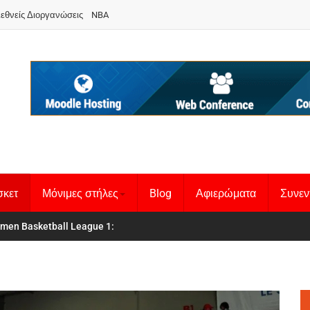
ιεθνείς Διοργανώσεις
NBA
σκετ
Μόνιμες στήλες
Blog
Αφιερώματα
Συνεν
 Basketball League 1
θνική Γυναικών
: