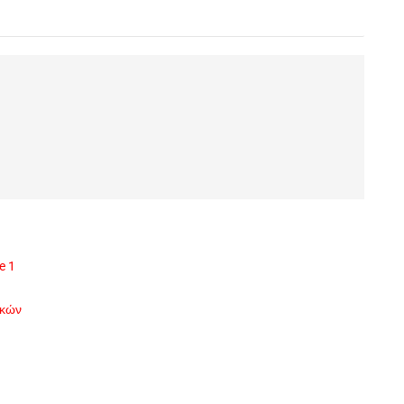
e 1
ικών