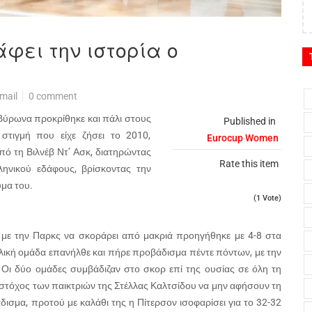
άφει την ιστορία ο
mail
0 comment
 Βύρωνα προκρίθηκε και πάλι στους
Published in
 στιγμή που είχε ζήσει το 2010,
Eurocup Women
πό τη Βιλνέβ Ντ’ Ασκ, διατηρώντας
Rate this item
ηνικού εδάφους, βρίσκοντας την
ύμα του.
(1 Vote)
ι με την Παρκς να σκοράρει από μακριά προηγήθηκε με 4-8 στα
λλική ομάδα επανήλθε και πήρε προβάδισμα πέντε πόντων, με την
 Οι δύο ομάδες συμβάδιζαν στο σκορ επί της ουσίας σε όλη τη
 στόχος των παικτριών της Στέλλας Καλτσίδου να μην αφήσουν τη
άδισμα, προτού με καλάθι της η Πίτερσον ισοφαρίσει για το 32-32