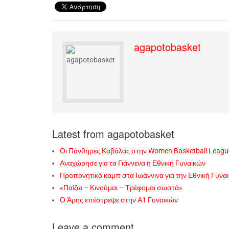
agapotobasket
Latest from agapotobasket
Οι Πάνθηρες Καβάλας στην Women Basketball Leagu
Αναχώρησε για τα Γιάννενα η Εθνική Γυναικών
Προπονητικό καμπ στα Ιωάννινα για την Εθνική Γυνα
«Παίζω – Κινούμαι – Τρέφομαι σωστά»
Ο Άρης επέστρεψε στην Α1 Γυναικών
Leave a comment