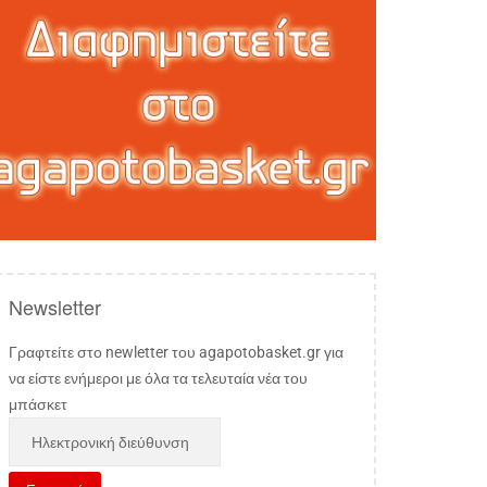
Newsletter
Γραφτείτε στο newletter του agapotobasket.gr για
να είστε ενήμεροι με όλα τα τελευταία νέα του
μπάσκετ