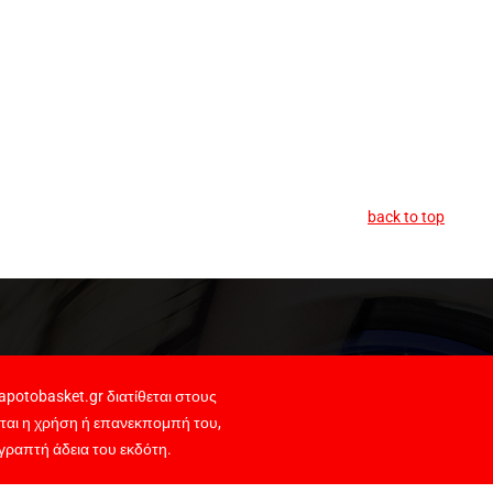
back to top
potobasket.gr διατίθεται στους
ται η χρήση ή επανεκπομπή του,
γραπτή άδεια του εκδότη.