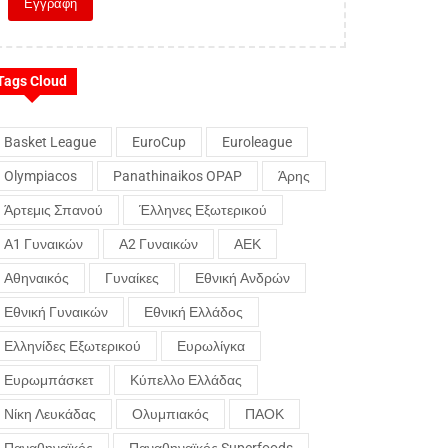
Tags Cloud
Basket League
EuroCup
Euroleague
Olympiacos
Panathinaikos OPAP
Άρης
Άρτεμις Σπανού
Έλληνες Εξωτερικού
Α1 Γυναικών
Α2 Γυναικών
ΑΕΚ
Αθηναικός
Γυναίκες
Εθνική Ανδρών
Εθνική Γυναικών
Εθνική Ελλάδος
Ελληνίδες Εξωτερικού
Ευρωλίγκα
Ευρωμπάσκετ
Κύπελλο Ελλάδας
Νίκη Λευκάδας
Ολυμπιακός
ΠΑΟΚ