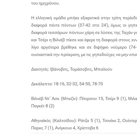
του ημιχρόνου.
Η ελληνική ομάδα μπήκε εξαιρετικά στην τρίτη περίοδ
διαφορά πέντε πόντων (37-42 στο 24′), όμως οι γηπε
διαφορά τεσσάρων πόντων χάρη σε λύσεις της Ταχάν για
και Τσέρι η Βιλνέβ πίεσε και έφερε τη διαφορά στους ε
λίγο αργότερα βρέθηκε και σε διψήφιο νούμερο (74-
ουσιαστικά την πρόκριση, με τις γηπεδούχες να μην επαν
Διαιτητές: Ιβάνοβιτς, Τομάσοβιτς, Μπαλούν
Δεκάλεπτα: 18-16, 32-32, 54-50, 78-70
Βιλνέβ Ντ’ Ασκ (Μπεζίν): Πίτερσον 15, Τσέρι 9 (1), Μιλα
Παγκέτ 8 (2)
Αθηναϊκός (Καλτσίδου): Ράτζα 5 (1), Τσινέκε 2, Ουίντε
Παρκς 7 (1), Ανίγκουε 4, Χρίστοβα 6