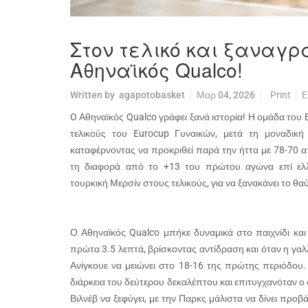
Στον τελικό και ξαναγρ
Αθηναϊκός Qualco!
Written by
agapotobasket
Μαρ 04, 2026
Print
E
O Αθηναϊκός Qualco γράφει ξανά ιστορία! Η ομάδα του
τελικούς του Eurocup Γυναικών, μετά τη μοναδική
καταφέρνοντας να προκριθεί παρά την ήττα με 78-70 α
τη διαφορά από το +13 του πρώτου αγώνα επί ελλ
τουρκική Μερσίν στους τελικούς, για να ξανακάνει το θα
Ο Αθηναϊκός Qualco μπήκε δυναμικά στο παιχνίδι κα
πρώτα 3.5 λεπτά, βρίσκοντας αντίδραση και όταν η γα
Ανίγκουε να μειώνει στο 18-16 της πρώτης περιόδου.
διάρκεια του δεύτερου δεκαλέπτου και επιτυγχανόταν ο
Βιλνέβ να ξεφύγει, με την Παρκς μάλιστα να δίνει προβ