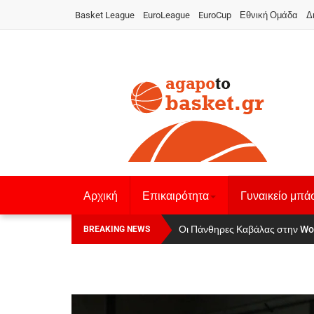
Basket League
EuroLeague
EuroCup
Εθνική Ομάδα
Δ
Αρχική
Επικαιρότητα
Γυναικείο μπά
Οι Πάνθηρες Καβάλας στην Women
Αναχώρησε για τα Γιάννενα η Ε
BREAKING NEWS