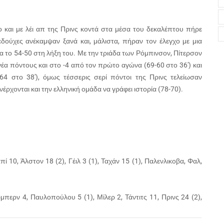
ο και με λέι απ της Πρινς κοντά στα μέσα του δεκαλέπτου πήρε
δούχες ανέκαμψαν ξανά και, μάλιστα, πήραν τον έλεγχο με μια
 το 54-50 στη λήξη του. Με την τριάδα των Ρόμπινσον, Πίτερσον
ννέα πόντους και στο -4 από τον πρώτο αγώνα (69-60 στο 36′) και
64 στο 38′), όμως τέσσερις σερί πόντοι της Πρινς τελείωσαν
έρχονται και την ελληνική ομάδα να γράφει ιστορία (78-70).
πί 10, Άλστον 18 (2), Γέιλ 3 (1), Ταχάν 15 (1), Παλενλικοβα, Φαλ,
ρμπερν 4, Παυλοπούλου 5 (1), Μίλερ 2, Τάντιτς 11, Πρινς 24 (2),