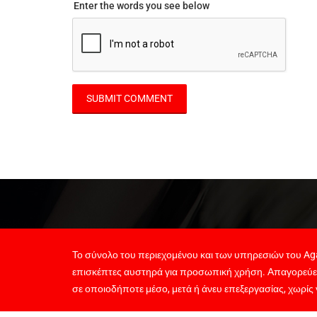
Enter the words you see below
Το σύνολο του περιεχομένου και των υπηρεσιών του Aga
επισκέπτες αυστηρά για προσωπική χρήση. Απαγορεύε
σε οποιοδήποτε μέσο, μετά ή άνευ επεξεργασίας, χωρίς 