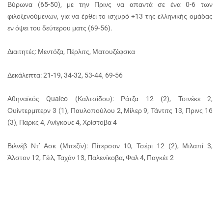
Βύρωνα (65-50), με την Πρινς να απαντά σε ένα 0-6 των
φιλοξενούμενων, για να έρθει το ισχυρό +13 της ελληνικής ομάδας
εν όψει του δεύτερου ματς (69-56).
Διαιτητές: Μεντόζα, Πέρλιτς, Ματουζέφσκα
Δεκάλεπτα: 21-19, 34-32, 53-44, 69-56
Αθηναϊκός Qualco (Καλτσίδου): Ράτζα 12 (2), Τσινέκε 2,
Ουίντερμπερν 3 (1), Παυλοπούλου 2, Μίλερ 9, Τάντιτς 13, Πρινς 16
(3), Παρκς 4, Ανίγκουε 4, Χρίστοβα 4
Βιλνέβ Ντ’ Ασκ (Μπεζίν): Πίτερσον 10, Τσέρι 12 (2), Μιλαπί 3,
Άλστον 12, Γέιλ, Ταχάν 13, Παλενίκοβα, Φαλ 4, Παγκέτ 2