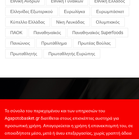
Εθνική Ανδρών
Εθνική Γυναικών
Εθνική Ελλάδος
Ελληνίδες Εξωτερικού
Ευρωλίγκα
Ευρωμπάσκετ
Κύπελλο Ελλάδας
Νίκη Λευκάδας
Ολυμπιακός
ΠΑΟΚ
Παναθηναϊκός
Παναθηναϊκός Superfoods
Πανιώνιος
Πρωτάθλημα
Πρωτέας Βούλας
Πρωταθλητής
Πρωταθλητής Ευρώπης
Το σύνολο του περιεχομένου και των υπηρεσιών του
Agapotobasket.gr διατίθεται στους επισκέπτες αυστηρά για
προσωπική χρήση. Απαγορεύεται η χρήση ή επανεκπομπή του, σε
οποιοδήποτε μέσο, μετά ή άνευ επεξεργασίας, χωρίς γραπτή άδεια