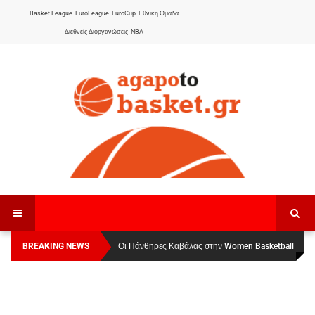
Basket League
EuroLeague
EuroCup
Εθνική Ομάδα
Διεθνείς Διοργανώσεις
NBA
BREAKING NEWS
Οι Πάνθηρες Καβάλας στην Women Basketball
Αναχώρησε για τα Γιάννενα η Εθνική Γυναικών
:
League 1