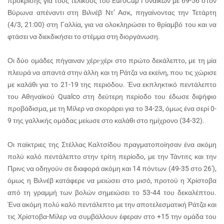
πρόκρισης για τους τελικούς του EuroCup Γυναικών με 69-56 στον
Βύρωνα απέναντι στη Βιλνέβ Ντ’ Ασκ, πηγαίνοντας την Τετάρτη
(4/3, 21:00) στη Γαλλία, για να ολοκληρώσει το θρίαμβό του και να
φτάσει να διεκδικήσει το στέμμα στη διοργάνωση.
Οι δύο ομάδες πήγαιναν χέρι-χέρι στο πρώτο δεκάλεπτο, με τη μία
πλευρά να απαντά στην άλλη και τη Ράτζα να εκείνη, που τις χώρισε
με καλάθι για το 21-19 της περιόδου. Ένα εκπληκτικό πεντάλεπτο
του Αθηναϊκού Qualco στη δεύτερη περίοδο του έδωσε διψήφιο
προβάδισμα, με τη Μίλερ να σκοράρει για το 34-23, όμως ένα σερί 0-
9 της γαλλικής ομάδας μείωσε στο καλάθι στο ημίχρονο (34-32).
Οι παίκτριες της Στέλλας Καλτσίδου πραγματοποίησαν ένα ακόμη
πολύ καλό πεντάλεπτο στην τρίτη περίοδο, με την Τάντιτς και την
Πρινς να οδηγούν σε διαφορά ακόμη και 14 πόντων (49-35 στο 26′),
όμως η Βιλνέβ κατάφερε να μειώσει στο μισό, προτού η Χρίστοβα
από τη γραμμή των βολών σημειώσει το 53-44 του δεκαλέπτου.
Ένα ακόμη πολύ καλό πεντάλεπτο με την αποτελεσματική Ράτζα και
τις Χρίστοβα-Μίλερ να συμβάλλουν έφεραν στο +15 την ομάδα του