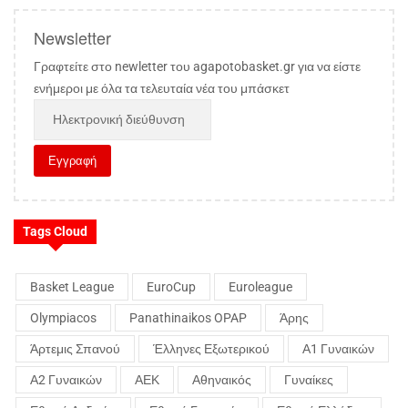
Newsletter
Γραφτείτε στο newletter του agapotobasket.gr για να είστε
ενήμεροι με όλα τα τελευταία νέα του μπάσκετ
Tags Cloud
Basket League
EuroCup
Euroleague
Olympiacos
Panathinaikos OPAP
Άρης
Άρτεμις Σπανού
Έλληνες Εξωτερικού
Α1 Γυναικών
Α2 Γυναικών
ΑΕΚ
Αθηναικός
Γυναίκες