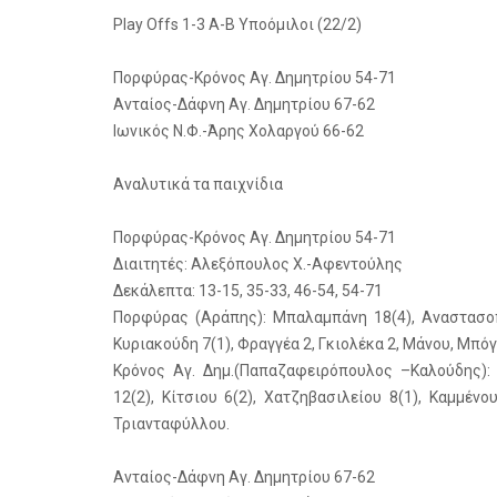
Play Offs 1-3 Α-Β Υποόμιλοι (22/2)
Πορφύρας-Κρόνος Αγ. Δημητρίου 54-71
Ανταίος-Δάφνη Αγ. Δημητρίου 67-62
Ιωνικός Ν.Φ.-Άρης Χολαργού 66-62
Αναλυτικά τα παιχνίδια
Πορφύρας-Κρόνος Αγ. Δημητρίου 54-71
Διαιτητές: Αλεξόπουλος Χ.-Αφεντούλης
Δεκάλεπτα: 13-15, 35-33, 46-54, 54-71
Πορφύρας (Αράπης): Μπαλαμπάνη 18(4), Αναστασοπ
Κυριακούδη 7(1), Φραγγέα 2, Γκιολέκα 2, Μάνου, Μπόγ
Κρόνος Αγ. Δημ.(Παπαζαφειρόπουλος –Καλούδης): 
12(2), Κίτσιου 6(2), Χατζηβασιλείου 8(1), Καμμέ
Τριανταφύλλου.
Ανταίος-Δάφνη Αγ. Δημητρίου 67-62