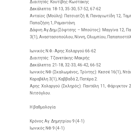
Διαιτητές: Κουτίβης-Κωστάκης
Δεκάλεπτα: 18-13, 35-30, 57-52, 67-62
Ανταίος (Μούλη): Πατσιατζή 8, Παναγιωτίδη 12, Ταμπ
Παπαζήση 1, Ραμαντάνη.
Δάφνη Αγ.Δημ.(Σόφτσης – Μπούτος): Μαγγίνα 12, Παγ
3(1), Αναστασοπούλου, Νίννη, Ολυμπίου, Παπαποστόλ
Ιωνικός Ν.Φ.-Άρης Χολαργού 66-62
Διαιτητές: Τζανετάκης-Μακρής
Δεκάλεπτα: 21-18, 32-33, 46-42, 66-52
Ιωνικός ΝΦ (Σκαλωμένος, Τρίντης): Κεσσέ 16(1), Ντάνο
Καραβέλη 3(1), Καββαδά 2, Πατέρα 2.
Αρης Χολαργού (Σκληρός): Παντέλη 11, Φάριγκτον 2
Νιτσόγλου.
Η βαθμολογία
Κρόνος Αγ. Δημητρίου 9 (4-1)
Ιωνικός ΝΦ 9 (4-1)