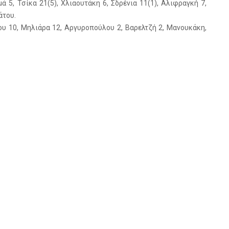
 5, Τσίκα 21(5), Χλιαουτάκη 6, Σδρένια 11(1), Αλιφραγκή 7,
άτου.
υ 10, Μηλιάρα 12, Αργυροπούλου 2, Βαρελτζή 2, Μανουκάκη,