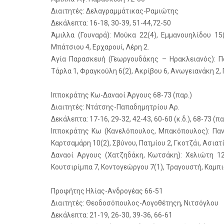
Διαιτητές: Δελαγραμμάτικας-Ραμιώτης
Δεκάλεπτα: 16-18, 30-39, 51-44,72-50
Άμιλλα (Γουναρά): Μούκα 22(4), Εμμανουηλίδου 15
Μπάτσιου 4, Ερχαρουί, Λέρη 2.
Αγία Παρασκευή (Γεωργουδάκης – Ηρακλειανός): Πα
Τάρλα 1, Φραγκούλη 6(2), Ακρίβου 6, Ανωγειανάκη 2
Ιπποκράτης Κω-Δαναοί Άργους 68-73 (παρ.)
Διαιτητές: Ντάτσης-Παπαδημητρίου Αρ.
Δεκάλεπτα: 17-16, 29-32, 42-43, 60-60 (κ.δ.), 68-73 (πα
Ιπποκράτης Κω (Κανελόπουλος, Μπακόπουλος): Πανα
Καρτσαμάρη 10(2), Σβύνου, Πατμίου 2, Γκοτζάι, Ασιατ
Δαναοί Αργους (Χατζηδάκη, Κωτσάκη): Χελιώτη 12,
Κουτσιρίμπα 7, Κοντογεώργου 7(1), Τραγουστή, Καμπι
Προφήτης Ηλίας-Ανδρογέας 66-51
Διαιτητές: Θεοδοσόπουλος-Λογοθέτηςη, Νιτσόγλου
Δεκάλεπτα: 21-19, 26-30, 39-36, 66-61