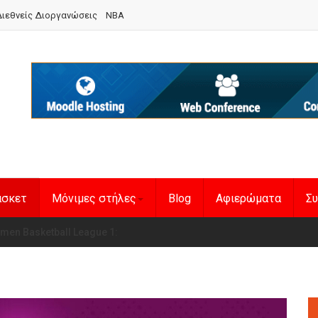
ιεθνείς Διοργανώσεις
NBA
άσκετ
Μόνιμες στήλες
Blog
Αφιερώματα
Συ
en Basketball League 1
η Εθνική Γυναικών
: