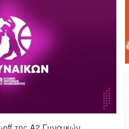
-off της Α2 Γυναικών