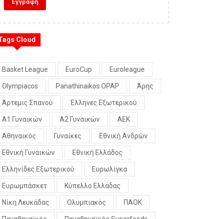
Tags Cloud
Basket League
EuroCup
Euroleague
Olympiacos
Panathinaikos OPAP
Άρης
Άρτεμις Σπανού
Έλληνες Εξωτερικού
Α1 Γυναικών
Α2 Γυναικών
ΑΕΚ
Αθηναικός
Γυναίκες
Εθνική Ανδρών
Εθνική Γυναικών
Εθνική Ελλάδος
Ελληνίδες Εξωτερικού
Ευρωλίγκα
Ευρωμπάσκετ
Κύπελλο Ελλάδας
Νίκη Λευκάδας
Ολυμπιακός
ΠΑΟΚ