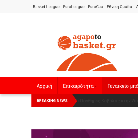
Basket League
EuroLeague
EuroCup
Εθνική Ομάδα
Δ
Αρχική
Επικαιρότητα
Γυναικείο μπ
Οι Πάνθηρες Καβάλας στην Wom
Αναχώρησε για τα Γιάννενα 
BREAKING NEWS