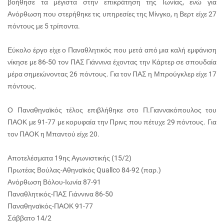
βοήθησε τα μέγιστα στην επικράτηση της Ιωνίας, ενώ για
Ανόρθωση που στερήθηκε τις υπηρεσίες της Μίνγκο, η Βερτ είχε 27
πόντους με 5 τρίποντα.
Εύκολο έργο είχε ο Παναθλητικός που μετά από μια καλή εμφάνιση
νίκησε με 86-50 τον ΠΑΣ Γιάννινα έχοντας την Κάρτερ σε σπουδαία
μέρα σημειώνοντας 26 πόντους. Για τον ΠΑΣ η Μπρούγκλερ είχε 17
πόντους.
Ο Παναθηναϊκός τέλος επιβλήθηκε στο Π.Γιαννακόπουλος του
ΠΑΟΚ με 91-77 με κορυφαία την Πρινς που πέτυχε 29 πόντους. Για
τον ΠΑΟΚ η Μπαντού είχε 20.
Αποτελέσματα 19ης Αγωνιστικής (15/2)
Πρωτέας Βούλας-Αθηναϊκός Quallco 84-92 (παρ.)
Ανόρθωση Βόλου-Ιωνία 87-91
Παναθλητικός-ΠΑΣ Γιάννινα 86-50
Παναθηναϊκός-ΠΑΟΚ 91-77
Σάββατο 14/2