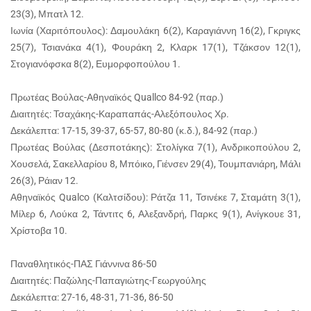
23(3), Μπατλ 12.
Ιωνία (Χαριτόπουλος): Δαμουλάκη 6(2), Καραγιάννη 16(2), Γκριγκς
25(7), Τσιανάκα 4(1), Φουράκη 2, Κλαρκ 17(1), Τζάκσον 12(1),
Στογιανόφσκα 8(2), Ευμορφοπούλου 1.
Πρωτέας Βούλας-Αθηναϊκός Quallco 84-92 (παρ.)
Διαιτητές: Τσαχάκης-Καραπαπάς-Αλεξόπουλος Χρ.
Δεκάλεπτα: 17-15, 39-37, 65-57, 80-80 (κ.δ.), 84-92 (παρ.)
Πρωτέας Βούλας (Δεσποτάκης): Στολίγκα 7(1), Ανδρικοπούλου 2,
Χουσελά, Σακελλαρίου 8, Μπόικο, Γιένσεν 29(4), Τουμπανιάρη, Μάλι
26(3), Ράιαν 12.
Αθηναϊκός Qualco (Καλτσίδου): Ράτζα 11, Τσινέκε 7, Σταμάτη 3(1),
Μίλερ 6, Λούκα 2, Τάντιτς 6, Αλεξανδρή, Παρκς 9(1), Ανίγκουε 31,
Χρίστοβα 10.
Παναθλητικός-ΠΑΣ Γιάννινα 86-50
Διαιτητές: Παζώλης-Παπαγιώτης-Γεωργούλης
Δεκάλεπτα: 27-16, 48-31, 71-36, 86-50