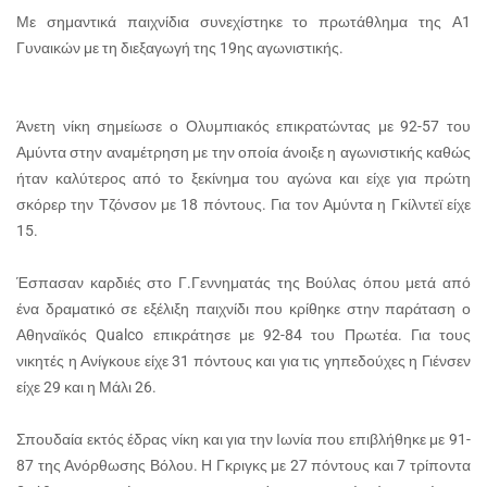
Με σημαντικά παιχνίδια συνεχίστηκε το πρωτάθλημα της Α1
Γυναικών με τη διεξαγωγή της 19ης αγωνιστικής.
Άνετη νίκη σημείωσε ο Ολυμπιακός επικρατώντας με 92-57 του
Αμύντα στην αναμέτρηση με την οποία άνοιξε η αγωνιστικής καθώς
ήταν καλύτερος από το ξεκίνημα του αγώνα και είχε για πρώτη
σκόρερ την Τζόνσον με 18 πόντους. Για τον Αμύντα η Γκίλντεϊ είχε
15.
Έσπασαν καρδιές στο Γ.Γεννηματάς της Βούλας όπου μετά από
ένα δραματικό σε εξέλιξη παιχνίδι που κρίθηκε στην παράταση ο
Αθηναϊκός Qualco επικράτησε με 92-84 του Πρωτέα. Για τους
νικητές η Ανίγκουε είχε 31 πόντους και για τις γηπεδούχες η Γιένσεν
είχε 29 και η Μάλι 26.
Σπουδαία εκτός έδρας νίκη και για την Ιωνία που επιβλήθηκε με 91-
87 της Ανόρθωσης Βόλου. Η Γκριγκς με 27 πόντους και 7 τρίποντα