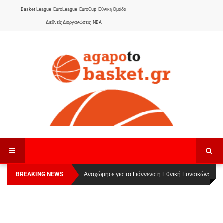
Basket League
EuroLeague
EuroCup
Εθνική Ομάδα
Διεθνείς Διοργανώσεις
NBA
BREAKING NEWS
Οι Πάνθηρες Καβάλας στην Women Basketball
Αναχώρησε για τα Γιάννενα η Εθνική Γυναικών
:
League 1