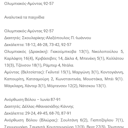
Ολυμπιακός-Αμύντας 92-57
Αναλυτικά τα παιχνίδια
Ολυμπιακός-Αμύντας 92-57
Διαιτητές: Σκουλαρίκης-Αλεξόπουλος Π.-Ιωάννου
Δεκάλεπτα: 18-12, 46-28, 73-42, 92-57
Ολυμπιακός (Δρακάκη): Γιακούμπκοβα 13(1), Νικολοπούλου 5,
Καρλάφτη 16(4), Κριβάσεβιτς 14, Δίελα 4, Μπενέκη 5(1), Κολλάτου
13(3), Τζόνσον 18(1), Ράμπερ 4, Ντάλα.
Αμύντας (Βελτσίστας): Γκίλντεϊ 15(1), Μαργώνη 3(1), Κοντογιάννη,
Καπουρίτη, Κατσαμούρη 2, Κωνσταντινέα, Μουστάκα, Μπέι 9(1).
Μάγκλαρη, Χάντερ 3(1), Μόρτενσεν 12(2), Νάτσκου 13(1).
Ανόρθωση Βόλου – Ιωνία 87-91
Διαιτητές: Δέλλας-Αθανασιάδης-Κάννης
Δεκάλεπτα: 29-24, 49-45, 68-70, 87-91
Ανόρθωση Βόλου (Βλιώρας): Σουλτάνη 6(2), Γιαπιτζόγλου 7(1),
Σιουμουρέκη, Σαμαντά, Κουτσουνούρη 12(3), Βερτ 27(5), Τόμπσον