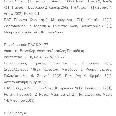
Παναθλητικός (Καμπούρης): Ανταμς 16(2), Ντιόπ, Βίγκα 2, Αυτζή
4(1), Παντώτη, Βασιλείου 2, Κάρτερ 26(2), Γκέλντοφ 11(1), Σύρπα 4,
Λόβιλ 20(2), Κακαρά 1.
ΠΑΣ Γιάννινα (Χαντέλης): Μπρούγκλερ 17(1), Καράλη 10(1),
Σαρηγιαννίδου 6, Μαρίνη 4, Τριανταφύλλου, Ξανθοπούλου 3(1),
Μούρερ 2, Σίγκλετον 6, Καμπερίδου 2.
Παναθηναϊκός-ΠΑΟΚ 91-77
Διαιτητές: Βαγγάλης-Αναστασόπουλος-Παπαδάκη
Δεκάλεπτα: 17-18, 42-37, 72-57, 91-77
Παναθηναϊκός (Ερντέμ): Οκοσούν 8, Φιτζέραλντ 5(1),
Σταμολάμπρου 18(2), Κωτούλα, Μπράουν 6, Κουμαντσιώτου,
Γαλανόπουλος 6, Σπανού 10(2), Πολυμένη 4, Κρίμιλη 3(1),
Χατζηγιακουμή 2, Πρινς 29.
ΠΑΟΚ (Αγγελίδης): Τσιχλάκη, Κυπριανού 3(1), Γουίλιαμς 17(4),
Ράπτη, Γιαννούδη 2, Ράτζα, Μέιμπρεϊ 21(2), Παπαϊωάννου, Μανίς
14, Μπαντού 20(5).
H βαθμολογία