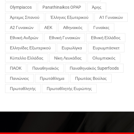
Olympiacos
Panathinaikos OPAP
Άρης
Άρτεμις Σπανού
Έλληνες Εξωτερικού
Α1 Γυναικών
Α2 Γυναικών
ΑΕΚ
Αθηναικός
Γυναίκες
Εθνική Ανδρών
Εθνική Γυναικών
Εθνική Ελλάδος
Ελληνίδες Εξωτερικού
Ευρωλίγκα
Ευρωμπάσκετ
Κύπελλο Ελλάδας
Νίκη Λευκάδας
Ολυμπιακός
ΠΑΟΚ
Παναθηναϊκός
Παναθηναϊκός Superfoods
Πανιώνιος
Πρωτάθλημα
Πρωτέας Βούλας
Πρωταθλητής
Πρωταθλητής Ευρώπης