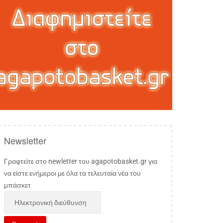
Newsletter
Γραφτείτε στο newletter του agapotobasket.gr για
να είστε ενήμεροι με όλα τα τελευταία νέα του
μπάσκετ