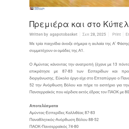
Πρεμιέρα και στο Κύπε
Written by
agapotobasket
Σεπ 28, 2025
Print
E
Με τρία παιχνίδια άνοιξε σήμερα η αυλαία της Α’ Φάσ
συμμετέχουν οι ομάδες της Α1.
Ο Αμύντας κάνοντας την ανατροπή (έχανε με 13 πόντο
επικράτησε με 87-83 των Εσπερίδων και προκ
διοργάνωσης. Εύκολο έργο είχε στο Επταπύργιο ο Πανα
52 την Ανόρθωση Βόλου και πήρε το εισιτήριο για τη
Πανσερραϊκός που κέρδισε εκτός έδρας τον ΠΑΟΚ με 80
Αποτελέσματα
Αμύντας-Εσπερίδες Καλλιθέας 87-83
Παναθλητικός-Ανόρθωση Βόλου 88-52
ΠΑΟΚ-Πανσερραϊκός 74-80