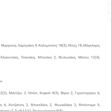
), Μαργώνη, Λαμπράκη 9, Καλομιτσίνη 18(3), Μπεχ 18, Μάγκλαρη,
, Χλιαουτάκη, Τσιανάκη, Μπενέκη 2, Μυλωνάκη, Μάνου 12(4),
ου
(2), Μάντζου 2, Ντιόπ, Κοφινά 9(3), Βίγκα 2, Γεροστεργίου 6,
.
νη 6, Κοτζαϊτση 2, Μπασδέκη 2, Φωνιαδάκη 2, Μπάντομα 3,
άτσιου 2, Σμιθ 11(1), Ταντουρόφσκα 9(3).