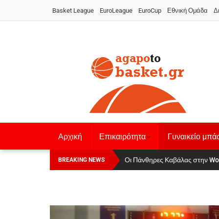
Basket League
EuroLeague
EuroCup
Εθνική Ομάδα
Δ
Αρχική
Επικαιρότητα
Γυναικείο μπά
Οι Πάνθηρες Καβάλας στην Women
Αναχώρησε για τα Γιάννενα η Ε
BREAKING NEWS