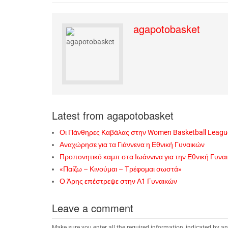
agapotobasket
Latest from agapotobasket
Οι Πάνθηρες Καβάλας στην Women Basketball Leagu
Αναχώρησε για τα Γιάννενα η Εθνική Γυναικών
Προπονητικό καμπ στα Ιωάννινα για την Εθνική Γυνα
«Παίζω – Κινούμαι – Τρέφομαι σωστά»
Ο Άρης επέστρεψε στην Α1 Γυναικών
Leave a comment
Make sure you enter all the required information, indicated by an