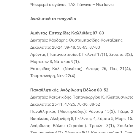
*Εκκρεμεί ο αγώνας ΠΑΣ Γιάννινα – Νέα Ιωνία
Αναλυτικά τα παιχνιδια
Αμύντας-Εσπερίδες Καλλιθέας 87-83
Διαιτητές: Κάρδαρης-Ουσταμπασίδης-Κονταξάκης
Δεκάλεπτα: 20-24, 39-48, 58-63, 87-83
Αμύντας (Παπαναστασίου): Γκίλντεϊ 17(1), Στούπα 8(2
Μόρτεσεν 8, Νάτσκου 9(1).
Εσπερίδες Καλ. (Νανάκος): Ανταμς 26, Πιτς 21(4)
Τουμπανιάρη, Ντιν 22(4).
Παναθλητικός-Ανόρθωση Βόλου 88-52
Διαιτητές: Κατωτικίδης-Παπαγεωργίου Κ.-Κλεπουσνιώτ
Δεκάλεπτα: 25-11, 47-25, 70-36, 88-52
Παναθλητικός (Μυστηλιάδης): Ράνσομ 15(3), Τζέιμς 22
Βασιλείου, Αλεξανδρή 8, Γκέλντοφ 4, Σύρπα 5, Μόρις 15
Ανόρθωση Βόλου (Στρατίκη): Τρούλη 3(1), Σουλτά
Σιουμουρέκη 6(2), Σάμαντα 5(1), Κουτσουνούρη 1, Γκαν