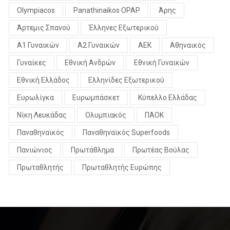
Olympiacos
Panathinaikos OPAP
Άρης
Άρτεμις Σπανού
Έλληνες Εξωτερικού
Α1 Γυναικών
Α2 Γυναικών
ΑΕΚ
Αθηναικός
Γυναίκες
Εθνική Ανδρών
Εθνική Γυναικών
Εθνική Ελλάδος
Ελληνίδες Εξωτερικού
Ευρωλίγκα
Ευρωμπάσκετ
Κύπελλο Ελλάδας
Νίκη Λευκάδας
Ολυμπιακός
ΠΑΟΚ
Παναθηναϊκός
Παναθηναϊκός Superfoods
Πανιώνιος
Πρωτάθλημα
Πρωτέας Βούλας
Πρωταθλητής
Πρωταθλητής Ευρώπης