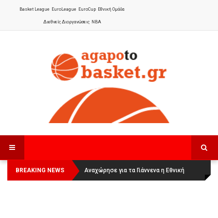
Basket League
EuroLeague
EuroCup
Εθνική Ομάδα
Διεθνείς Διοργανώσεις
NBA
BREAKING NEWS
Οι Πάνθηρες Καβάλας στην Women
Αναχώρησε για τα Γιάννενα η Εθνική
Basketball League 1
Γυναικών
: