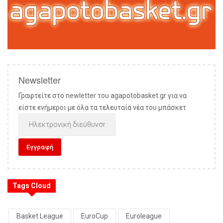
Newsletter
Γραφτείτε στο newletter του agapotobasket.gr για να
είστε ενήμεροι με όλα τα τελευταία νέα του μπάσκετ
Tags Cloud
Basket League
EuroCup
Euroleague