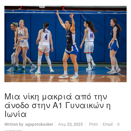
Μια νίκη μακριά από την
άνοδο στην Α1 Γυναικών η
Ιωνία
Written by
agapotobasket
Απρ 23, 2025
Print
Email
0