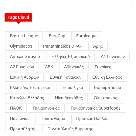
Tags Cloud
Basket League
EuroCup
Euroleague
Olympiacos
Panathinaikos OPAP
Άρης
Άρτεμις Σπανού
Έλληνες Εξωτερικού
Α1 Γυναικών
Α2 Γυναικών
ΑΕΚ
Αθηναικός
Γυναίκες
Εθνική Ανδρών
Εθνική Γυναικών
Εθνική Ελλάδος
Ελληνίδες Εξωτερικού
Ευρωλίγκα
Ευρωμπάσκετ
Κύπελλο Ελλάδας
Νίκη Λευκάδας
Ολυμπιακός
ΠΑΟΚ
Παναθηναϊκός
Παναθηναϊκός Superfoods
Πανιώνιος
Πρωτάθλημα
Πρωτέας Βούλας
Πρωταθλητής
Πρωταθλητής Ευρώπης