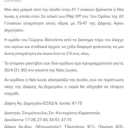
comment
Μια νίκη μακριά από την άνοδο στην Α1 Γυναικών βρίσκεται η Νέα
Ιωνία, η οποία στον 2ο τελικό των Play Off του 1ου Ομίλου της Α2
Γυναικών επικράτησε εκτός έδρας με 75-47 της Δάφνης Αγίου
Δημητρίου.
Η ομάδα του Γιώργου Βελτσίστα από το ξεκίνημα πήρε τον έλεγχο
του αγώνα και σταδιακά άρχισε να χτίζει διαφορά φτάνοντας σε μια
άνετη επικράτηση και έκανε έτσι το 2-0 στις νίκες.
Το επόμενο ραντεβού των δύο ομάδων έχει προγραμματιστεί για τις
30/4 (21.30) στο κλειστό της Νέας Ιωνίας.
Αν κερδίσει η Νέα Ιωνία εξασφαλίζει την άνοδο, ενώ σε περίπτωση
νίκης της Δάφνης Αγ.Δημητρίου η σειρά θα οδηγηθεί σε τέταρτο
παιχνίδι.
Δάφνη Αγ. Δημητρίου-ΕΣΚΔ Ν. Ιωνίας 47-75
Διαιτητές: Σπυρόπουλος Σπ.-Κονταράτος-Καραπαπάς
Δεκάλεπτα: 17-28, 27-45, 35-57, 47-75
Δάφνη Αγ.Δημ. (Μπουμπούς): Τζανετάτου 9(1), Παγώνη 6(2),