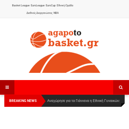
Basket League
EuroLeague
EuroCup
Εθνική Ομάδα
Διεθνείς Διοργανώσεις
NBA
BREAKING NEWS
Οι Πάνθηρες Καβάλας στην Women Basketball
Αναχώρησε για τα Γιάννενα η Εθνική Γυναικών
:
League 1