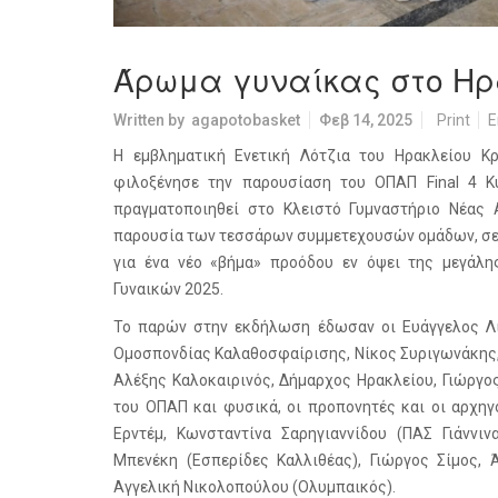
Άρωμα γυναίκας στο Ηρ
Written by
agapotobasket
Φεβ 14, 2025
Print
E
Η εμβληματική Ενετική Λότζια του Ηρακλείου Κ
φιλοξένησε την παρουσίαση του ΟΠΑΠ Final 4 Κ
πραγματοποιηθεί στο Κλειστό Γυμναστήριο Νέας Α
παρουσία των τεσσάρων συμμετεχουσών ομάδων, σε 
για ένα νέο «βήμα» προόδου εν όψει της μεγάλ
Γυναικών 2025.
Το παρών στην εκδήλωση έδωσαν οι Ευάγγελος Λι
Ομοσπονδίας Καλαθοσφαίρισης, Νίκος Συριγωνάκης,
Αλέξης Καλοκαιρινός, Δήμαρχος Ηρακλείου, Γιώργο
του ΟΠΑΠ και φυσικά, οι προπονητές και οι αρχη
Ερντέμ, Κωνσταντίνα Σαρηγιαννίδου (ΠΑΣ Γιάννιν
Μπενέκη (Εσπερίδες Καλλιθέας), Γιώργος Σίμος, 
Αγγελική Νικολοπούλου (Ολυμπαικός).