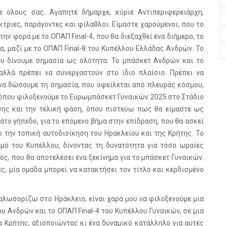
ε όλους σας. Αγαπητέ δήμαρχε, κύριε Αντιπεριφερειάρχη,
κτριες, παράγοντες και φίλαθλοι. Είμαστε χαρούμενοι, που το
ην φορά με το ΟΠΑΠ Final-4, που θα διεξαχθεί ένα διήμερο, το
ρα, μαζί με το ΟΠΑΠ Final-8 του Κυπέλλου Ελλάδας Ανδρών. Το
ου δίνουμε σημασία ως ολότητα. Το μπάσκετ Ανδρών και το
αλλά πρέπει να συνεργαστούν στο ίδιο πλαίσιο. Πρέπει να
να δώσουμε τη σημασία, που οφείλεται από πλευράς κόσμου,
, όπου φιλοξενούμε το Ευρωμπάσκετ Γυναικών 2025 στο Στάδιο
σης και την τελική φάση, όπου πιστεύω πως θα είμαστε ως
άτο γήπεδο, για το επόμενο βήμα στην επίδραση, που θα ασκεί
 την τοπική αυτοδιοίκηση του Ηρακλείου και της Κρήτης. Το
εσμό του Κυπέλλου, δίνοντας τη δυνατότητα για τόσο ωραίες
ς, που θα αποτελέσει ένα ξεκίνημα για το μπάσκετ Γυναικών.
ς, μία ομάδα μπορεί να κατακτήσει τον τίτλο και κερδισμένο
αλωσορίζω στο Ηράκλειο, είναι χαρά μου να φιλοξενούμε μια
υ Ανδρών και το ΟΠΑΠ Final-4 του Κυπέλλου Γυναικών, σε μια
α Κρήτης, αξιοποιώντας κι ένα δυναμικό κατάλληλο για αυτές