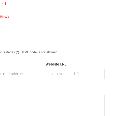
ue 1
ναικών
an asterisk (*). HTML code is not allowed.
Website URL