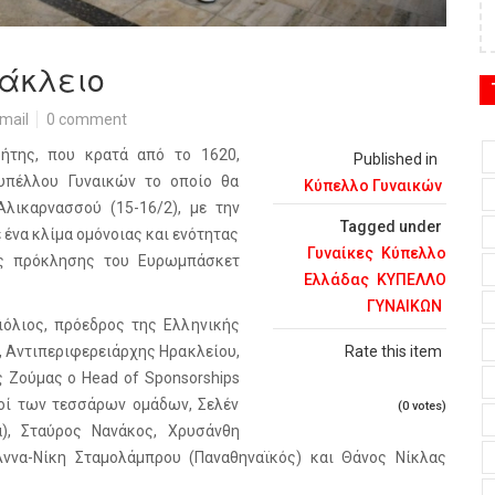
άκλειο
mail
0 comment
ρήτης, που κρατά από το 1620,
Published in
υπέλλου Γυναικών το οποίο θα
Κύπελλο Γυναικών
λικαρνασσού (15-16/2), με την
Tagged under
ένα κλίμα ομόνοιας και ενότητας
Γυναίκες
Κύπελλο
ης πρόκλησης του Ευρωμπάσκετ
Ελλάδας
ΚΥΠΕΛΛΟ
ΓΥΝΑΙΚΩΝ
όλιος, πρόεδρος της Ελληνικής
 Αντιπεριφερειάρχης Ηρακλείου,
Rate this item
ς Ζούμας ο Head of Sponsorships
γοί των τεσσάρων ομάδων, Σελέν
(0 votes)
α), Σταύρος Νανάκος, Χρυσάνθη
Άννα-Νίκη Σταμολάμπρου (Παναθηναϊκός) και Θάνος Νίκλας