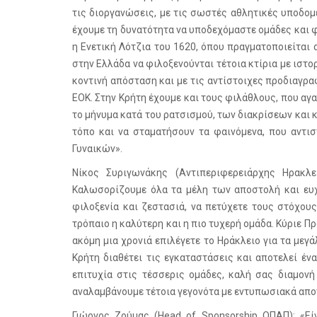
τις διοργανώσεις, με τις σωστές αθλητικές υποδομ
έχουμε τη δυνατότητα να υποδεχόμαστε ομάδες και 
η Ενετική Λότζια του 1620, όπου πραγματοποιείται
στην Ελλάδα να φιλοξενούνται τέτοια κτίρια με ιστ
κοντινή απόσταση και με τις αντίστοιχες προδιαγρ
ΕΟΚ. Στην Κρήτη έχουμε και τους φιλάθλους, που αγα
το μήνυμα κατά του ρατσισμού, των διακρίσεων και κ
τόπο και να σταματήσουν τα φαινόμενα, που αντισ
Γυναικών».
Νίκος Συριγωνάκης (Αντιπεριφερειάρχης Ηρακλ
Καλωσορίζουμε όλα τα μέλη των αποστολή και ευχ
φιλοξενία και ζεστασιά, να πετύχετε τους στόχου
τρόπαιο η καλύτερη και η πιο τυχερή ομάδα. Κύριε Π
ακόμη μια χρονιά επιλέγετε το Ηράκλειο για τα μεγ
Κρήτη διαθέτει τις εγκαταστάσεις και αποτελεί έ
επιτυχία στις τέσσερις ομάδες, καλή σας διαμονή
αναλαμβάνουμε τέτοια γεγονότα με εντυπωσιακά απο
Γιώργος Ζούμας (Head of Sponsorship ΟΠΑΠ): «Εί