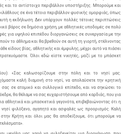
ές και το αντίστοιχο περιβάλλον υποστήριξης. Μπορούμε και
φιλάθλους σε ένα τέτοιο περιβάλλον φυσικής ομορφιάς, όπως
 αυτή η εκδήλωση. Δεν υπάρχουν πολλές τέτοιες περιπτώσεις
ορικό βάρος σε δημόσια χρήση, με αθλητικές υποδομές σε πολύ
αφές για υψηλού επιπέδου διοργανώσεις σε συνεργασία με την
πούν το άθλημα και θα βρεθούν σε αυτή τη γιορτή, στέλνοντας
άθε είδους βίας, αθλητικής και έμφυλης, μέχρι αυτό να πιάσει
τρατευόμαστε. Όλοι εδώ είστε νικητές, μαζί με το μπάσκετ
είου): «Σας καλωσορίζουμε στην πόλη και το νησί μας.
όμαστε καλή διαμονή στο νησί, να απολαύσετε την κρητική
ς σας σε ατομικό και συλλογικό επίπεδο, και να σηκώσει το
ρόεδρε, θα θέλαμε να σας ευχαριστήσουμε από καρδιάς, που για
άλα αθλητικά και μπασκετικά γεγονότα, επιβεβαιώνοντας ότι η
να νησί φιλόξενο, αγαπητό και ασφαλές ως προορισμός. Καλή
 στην Κρήτη και όλοι μας θα αποδείξουμε, ότι μπορούμε να
τελέσματα».
ναι μεγάλη μας χαρά να φιλοξενείται μια διοργάνωση, που