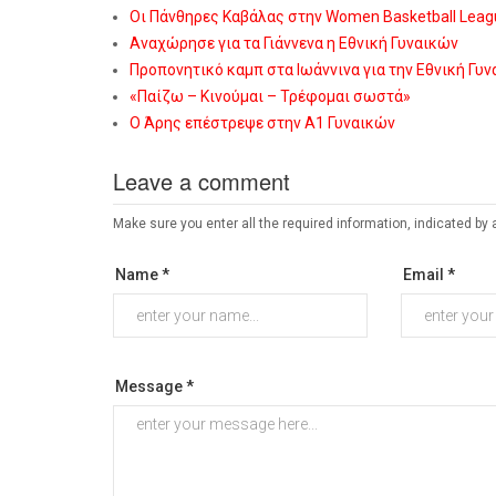
Οι Πάνθηρες Καβάλας στην Women Basketball Leag
Αναχώρησε για τα Γιάννενα η Εθνική Γυναικών
Προπονητικό καμπ στα Ιωάννινα για την Εθνική Γυ
«Παίζω – Κινούμαι – Τρέφομαι σωστά»
Ο Άρης επέστρεψε στην Α1 Γυναικών
Leave a comment
Make sure you enter all the required information, indicated by 
Name *
Email *
Message *