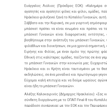
Ευάγγελος Λιόλιος (Πρόεδρος ΕΟΚ): «Καλημέρα σ
αγαπητές και αγαπητοί φίλες και φίλοι, ομάδες, παί
Ηράκλειο φιλοξενεί ξανά το Κύπελλο Γυναικών, αυτή τ
Σάββατο και την Κυριακή, σε μια γιορτινή ατμόσφαι
μπάσκετ πρέπει να είναι ενωμένο και πρέπει να τ
μπάσκετ Γυναικών είναι διαφορετικές οντότητες, 
βοηθήσουμε στην ανάπτυξη του μπάσκετ Γυναικών, 
φιλάθλων και διοικήσεων, σε μια χρονιά σημαντική
Ειρήνης και Φιλίας, με έναν όμιλο της πρώτης φά
Εθνική στις καλύτερες ομάδες, παίζοντας σε ένα γεμ
το μπάσκετ Γυναικών στην κοινωνία μας. Ευχαριστώ
Ηράκλειο και οι Κρήτη είναι ταυτισμένοι με το θ
εκδηλώσεις, σε ένα μοναδικό και πρωτόγνωρο γεγονό
Εύχομαι καλή επιτυχία και να δούμε ωραίους αγώνε
είναι ήδη το μπάσκετ Γυναικών».
Αλέξης Καλοκαιρινός (Δήμαρχος Ηρακλείου): «Σας κ
σύνθετη διοργάνωση με το ΟΠΑΠ Final-8 του Κυπέλλο
παράδοση συνέργειας με την ΕΟΚ και την Περιφέρει