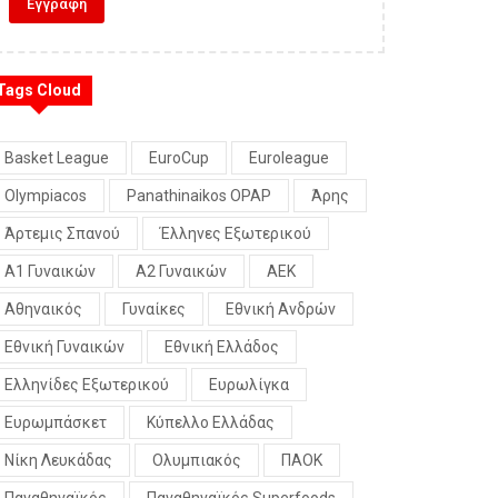
Tags Cloud
Basket League
EuroCup
Euroleague
Olympiacos
Panathinaikos OPAP
Άρης
Άρτεμις Σπανού
Έλληνες Εξωτερικού
Α1 Γυναικών
Α2 Γυναικών
ΑΕΚ
Αθηναικός
Γυναίκες
Εθνική Ανδρών
Εθνική Γυναικών
Εθνική Ελλάδος
Ελληνίδες Εξωτερικού
Ευρωλίγκα
Ευρωμπάσκετ
Κύπελλο Ελλάδας
Νίκη Λευκάδας
Ολυμπιακός
ΠΑΟΚ