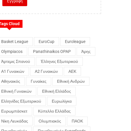
Tags Cloud
Basket League
EuroCup
Euroleague
Olympiacos
Panathinaikos OPAP
Άρης
Άρτεμις Σπανού
Έλληνες Εξωτερικού
Α1 Γυναικών
Α2 Γυναικών
ΑΕΚ
Αθηναικός
Γυναίκες
Εθνική Ανδρών
Εθνική Γυναικών
Εθνική Ελλάδος
Ελληνίδες Εξωτερικού
Ευρωλίγκα
Ευρωμπάσκετ
Κύπελλο Ελλάδας
Νίκη Λευκάδας
Ολυμπιακός
ΠΑΟΚ