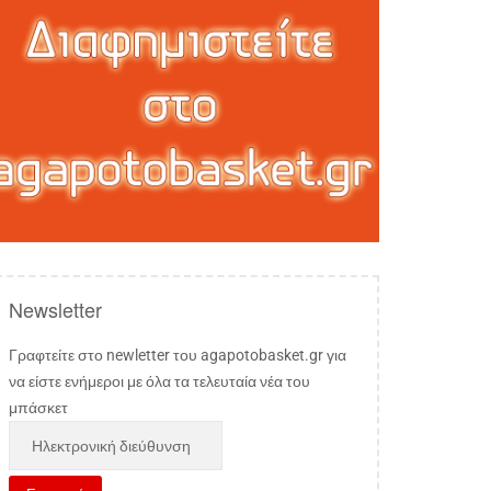
Newsletter
Γραφτείτε στο newletter του agapotobasket.gr για
να είστε ενήμεροι με όλα τα τελευταία νέα του
μπάσκετ