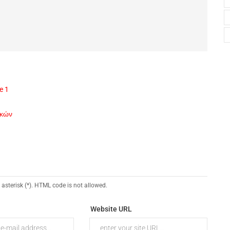
e 1
ικών
 asterisk (*). HTML code is not allowed.
Website URL