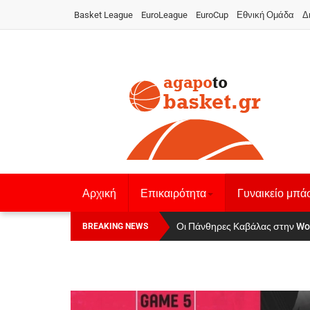
Basket League
EuroLeague
EuroCup
Εθνική Ομάδα
Δ
Αρχική
Επικαιρότητα
Γυναικείο μπά
Αναχώρησε για τα Γιάννενα η Εθνι
Οι Πάνθηρες Καβάλας στην Wo
BREAKING NEWS