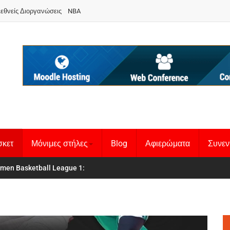
ιεθνείς Διοργανώσεις
NBA
σκετ
Μόνιμες στήλες
Blog
Αφιερώματα
Συνεν
κή Γυναικών
men Basketball League 1
:
: