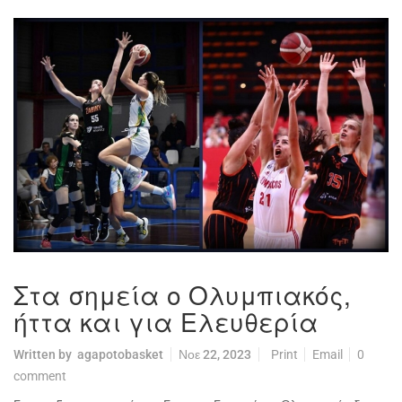
Στα σημεία ο Ολυμπιακός,
ήττα και για Ελευθερία
Written by
agapotobasket
Νοε 22, 2023
Print
Email
0
comment