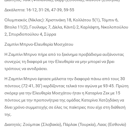
Δεκάλεπτα: 16-12, 31-26, 47-39, 59-55
Ολυμπιακός (Νίκλας): Χριστινάκη 18, Κολλάτου 5(1), Τόμπιν 6,
Βίτολα 11(2), Γουίλιαμς 7, Δίελα, Κάντζι 2, Καρλάφτη, Νικολοπούλου
2, Σπυριδοπούλου 4, Σύρρα
Ζαμπίνι Μπρνο-Ελευθερία Μοσχάτου
Η Ζαμπίνι Μπρνο πήρε από το ξεκίνημα προβάδισμα αυξάνοντας
συνεχώς τη διαφορά με την Ελευθερία να μην μπορεί να βρει
τρόπους να αντιδράσει.
Η Ζαμπίνι Μπρνο έφτασε μάλιστα την διαφορά πάνω από τους 30
πόντους (72-41, 30’) κερδίζοντας τελικά τον αγώνα με 93-45. Πρώτη
σκόρερ για την Ελευθερία Μοσχάτου ήταν η Καταρίνα Ζεκ με 15
πόντους με την προπονήτρια της ομάδας Κατερίνα Χατζηδάκη να
δίνει χρόνο συμμετοχής σε όλες τις παίκτριες που είχε στη διάθεσή
της.
Διαιτητές: Ζούμπακ (Σλοβακία), Πάρλακ (Τουρκία), Λαας (Εσθονία)