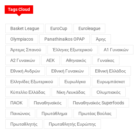
Tags Cloud
Basket League
EuroCup
Euroleague
Olympiacos
Panathinaikos OPAP
Άρης
Άρτεμις Σπανού
Έλληνες Εξωτερικού
Α1 Γυναικών
Α2 Γυναικών
ΑΕΚ
Αθηναικός
Γυναίκες
Εθνική Ανδρών
Εθνική Γυναικών
Εθνική Ελλάδος
Ελληνίδες Εξωτερικού
Ευρωλίγκα
Ευρωμπάσκετ
Κύπελλο Ελλάδας
Νίκη Λευκάδας
Ολυμπιακός
ΠΑΟΚ
Παναθηναϊκός
Παναθηναϊκός Superfoods
Πανιώνιος
Πρωτάθλημα
Πρωτέας Βούλας
Πρωταθλητής
Πρωταθλητής Ευρώπης