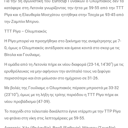
Για την 5η αγωνιστική του Eurocup Γυναικών ο Ολυμπιακός δεν τα
κατάφερε στη Λετονία γνωρίζοντας την ήττα με 59-55 από την ΤΤΤ
Ρίγα και η Ελευθερία Μοσχάτου ηττήθηκε στην Τσεχία με 93-45 από
την Ζαμπίνι Μπρνο.
ΤΤΤ Ρίγα – Ολυμπιακός
Η Ρίγα μπορεί να προηγήθηκε στο ξεκίνημα της αναμέτρησης με 7-
0, όμως ο Ολυμπιακός αντέδρασε και έμεινε κοντά στο σκορ με τις
Βίτολα και Γουίλιαμς.
Η ομάδα από τη Λετονία πήρε εκ νέου διαφορά (23-14, 14’30’’) με τις
ερυθρόλευκες να μην αφήνουν την αντίπαλό τους να ξεφύγει
περισσότερο και έτσι μείωσαν στο ημίχρονο σε 31-26.
Με βολές της Γουίλιαμς ο Ολυμπιακός πέρασε μπροστά με 33-32
(23’10’’), όμως με τη λήξη ης τρίτης περιόδου η ΤΤΤ Ρίγα πήρε εκ
νέου προβάδισμα (47-39).
Το παιχνίδι στο τελευταίο δεκάλεπτο έγινε ντέρμπι με την ΤΤΡ Ρίγα
να φτάνει στη νίκη στις λεπτομέρειες με 59-55.
Διαιτητές: Χιλκ (Φινλανδία), Βαρβ (Εσθονία), Μάνσον (Σουηδία)