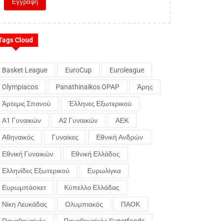
Tags Cloud
Basket League
EuroCup
Euroleague
Olympiacos
Panathinaikos OPAP
Άρης
Άρτεμις Σπανού
Έλληνες Εξωτερικού
Α1 Γυναικών
Α2 Γυναικών
ΑΕΚ
Αθηναικός
Γυναίκες
Εθνική Ανδρών
Εθνική Γυναικών
Εθνική Ελλάδος
Ελληνίδες Εξωτερικού
Ευρωλίγκα
Ευρωμπάσκετ
Κύπελλο Ελλάδας
Νίκη Λευκάδας
Ολυμπιακός
ΠΑΟΚ