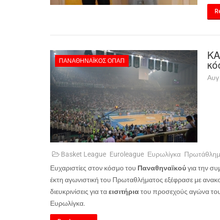
Re
ΚΑ
ΠΑΝΑΘΗΝΑΪΚΌΣ ΟΠΑΠ
κό
Αυγ
Basket League
Euroleague
Ευρωλίγκα
Πρωτάθλη
Ευχαριστίες στον κόσμο του
Παναθηναϊκού
για την συ
έκτη αγωνιστική του Πρωταθλήματος εξέφρασε με ανακο
διευκρινίσεις για τα
εισιτήρια
του προσεχούς αγώνα του
Ευρωλίγκα.