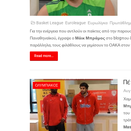
Basket League
Euroleague
Ευρωλίγκα
Πρωτάθλη
Για την ενέργεια που αντλούν οι παίκτες από την παρου
Παναθηναϊκού, έγραψε ο
Μάικ Μπράμος
στο
blog
που δ
παράλληλα, τους φιλάθλους να γεμίσουν το ΟΑΚΑ στον
Read more...
Πέ
ΟΛΥΜΠΙΑΚΌΣ
Αυγ
Χαμ
Μπρ
του
τρά
Mas