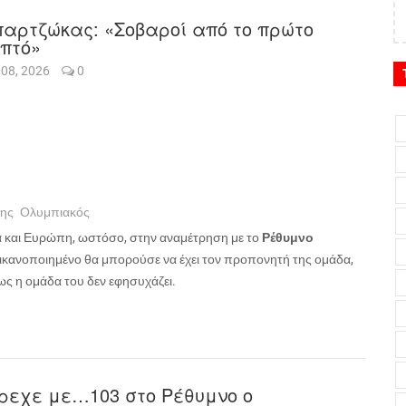
αρτζώκας: «Σοβαροί από το πρώτο
πτό»
 08, 2026
0
ης
Ολυμπιακός
δα και Ευρώπη, ωστόσο, στην αναμέτρηση με το
Ρέθυμνο
ο ικανοποιημένο θα μπορούσε να έχει τον προπονητή της ομάδα,
πως η ομάδα του δεν εφησυχάζει.
ρεχε με…103 στο Ρέθυμνο ο