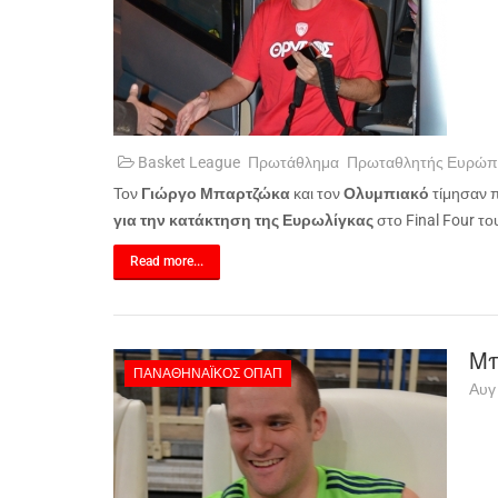
Basket League
Πρωτάθλημα
Πρωταθλητής Ευρώπ
Τον
Γιώργο Μπαρτζώκα
και τον
Ολυμπιακό
τίμησαν π
για την κατάκτηση της Ευρωλίγκας
στο
Final
Four
του
Read more...
Μπ
ΠΑΝΑΘΗΝΑΪΚΌΣ ΟΠΑΠ
Αυγ