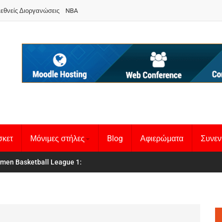
ιεθνείς Διοργανώσεις
NBA
σκετ
Μόνιμες στήλες
Blog
Αφιερώματα
Συνεν
 Basketball League 1
θνική Γυναικών
: