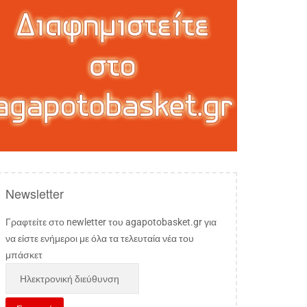
Newsletter
Γραφτείτε στο newletter του agapotobasket.gr για
να είστε ενήμεροι με όλα τα τελευταία νέα του
μπάσκετ