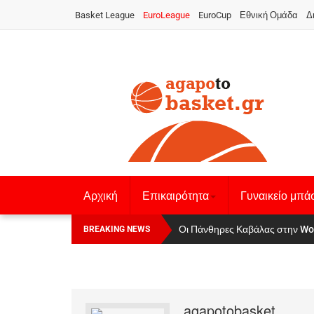
Basket League
EuroLeague
EuroCup
Εθνική Ομάδα
Δ
Αρχική
Επικαιρότητα
Γυναικείο μπά
Οι Πάνθηρες Καβάλας στην Women
Αναχώρησε για τα Γιάννενα η Ε
BREAKING NEWS
agapotobasket