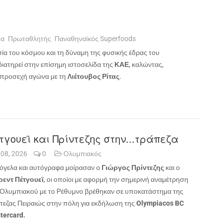
μα
Πρωταθλητής
Παναθηναϊκός Superfoods
σία του κόσμου και τη δύναμη της φυσικής έδρας του
ιατηρεί στην επίσημη ιστοσελίδα της
ΚΑΕ
, καλώντας,
 προσεχή αγώνα με τη
Λιέτουβος Ρίτας
.
τγουεϊ και Πρίντεζης στην...τράπεζα
 08, 2026
0
Ολυμπιακός
όγελα και αυτόγραφα μοίρασαν ο
Γιώργος Πρίντεζης
και ο
εντ Πέτγουεϊ
, οι οποίοι με αφορμή την σημερινή αναμέτρηση
 Ολυμπιακού με το Ρέθυμνο βρέθηκαν σε υποκατάστημα της
πεζας Πειραιώς στην πόλη για εκδήλωση της
Olympiacos BC
tercard.