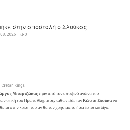
ήκε στην αποστολή ο Σλούκας
 08, 2026
0
 Cretan Kings
ώργος Μπαρτζώκας
πριν από τον αποψινό αγώνα του
γωνιστική του Πρωταθλήματος, καθώς είδε τον
Κώστα Σλούκα
να
θεται στην κρίση του αν θα τον χρησιμοποιήσει έστω και λίγο.