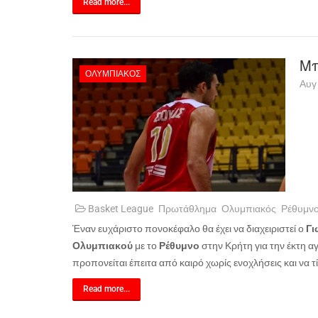
Read more...
Μπ
ΟΛΥΜΠΙΑΚΌΣ
Αυγ
Basket League
Πρωτάθλημα
Ολυμπιακός
Ρέθυμνο
Έναν ευχάριστο πονοκέφαλο θα έχει να διαχειριστεί ο
Γι
Ολυμπιακού
με το
Ρέθυμνο
στην Κρήτη για την έκτη α
προπονείται έπειτα από καιρό χωρίς ενοχλήσεις και να τί
Read more...