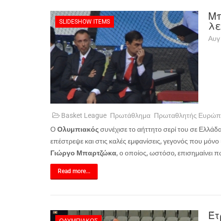
Μπ
SLIDESHOW ITEMS
λε
Αυγ
Basket League
Πρωτάθλημα
Πρωταθλητής Ευρώπ
Ο
Ολυμπιακός
συνέχισε το αήττητο σερί του σε Ελλά
επέστρεψε και στις καλές εμφανίσεις, γεγονός που μόν
Γιώργο Μπαρτζώκα
, ο οποίος, ωστόσο, επισημαίνει 
Read more...
Έτ