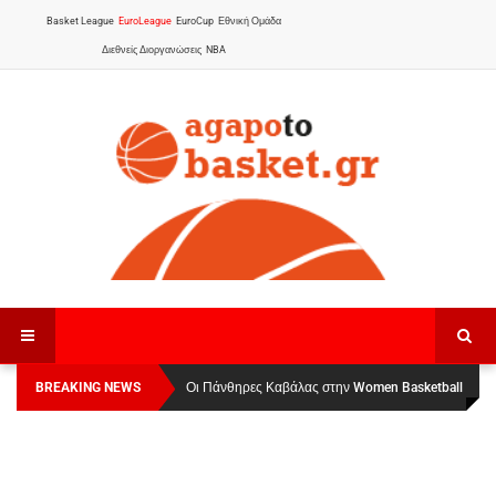
Basket League
EuroLeague
EuroCup
Εθνική Ομάδα
Διεθνείς Διοργανώσεις
NBA
BREAKING NEWS
Οι Πάνθηρες Καβάλας στην Women Basketball
Αναχώρησε για τα Γιάννενα η Εθνική Γυναικών
:
League 1