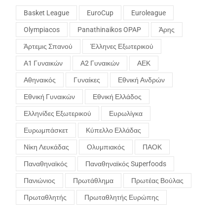
Basket League
EuroCup
Euroleague
Olympiacos
Panathinaikos OPAP
Άρης
Άρτεμις Σπανού
Έλληνες Εξωτερικού
Α1 Γυναικών
Α2 Γυναικών
ΑΕΚ
Αθηναικός
Γυναίκες
Εθνική Ανδρών
Εθνική Γυναικών
Εθνική Ελλάδος
Ελληνίδες Εξωτερικού
Ευρωλίγκα
Ευρωμπάσκετ
Κύπελλο Ελλάδας
Νίκη Λευκάδας
Ολυμπιακός
ΠΑΟΚ
Παναθηναϊκός
Παναθηναϊκός Superfoods
Πανιώνιος
Πρωτάθλημα
Πρωτέας Βούλας
Πρωταθλητής
Πρωταθλητής Ευρώπης