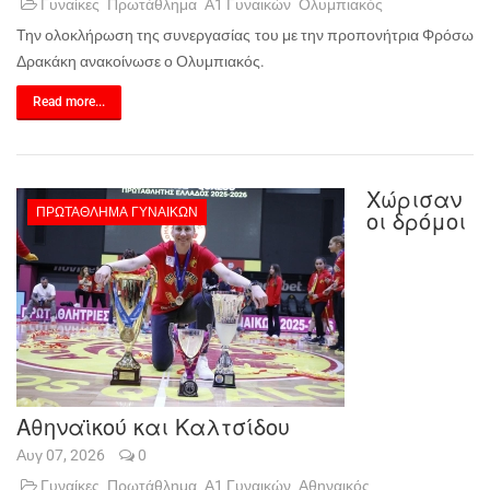
Γυναίκες
Πρωτάθλημα
Α1 Γυναικών
Ολυμπιακός
Την ολοκλήρωση της συνεργασίας του με την προπονήτρια Φρόσω
Δρακάκη ανακοίνωσε ο Ολυμπιακός.
Read more...
Χώρισαν
ΠΡΩΤΆΘΛΗΜΑ ΓΥΝΑΙΚΏΝ
οι δρόμοι
Αθηναϊκού και Καλτσίδου
Αυγ 07, 2026
0
Γυναίκες
Πρωτάθλημα
Α1 Γυναικών
Αθηναικός