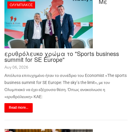
Με
ΟΛΥΜΠΙΑΚΌΣ
ερυθρόλευκο χρώμα το "Sports business
summit for SE Europe"
Αυγ 06, 2026
Απόλυτα επιτυχημένο ήταν το συνέδριο του
Economist
«
The
sports
business
summit
for
SE
Europe
:
The
sky
’
s
the
limit
», με τον
Ολυμπιακό να έχει εξέχουσα θέση. Όπως ανακοίνωσε η
«ερυθρόλευκη» ΚΑΕ:
Read more...