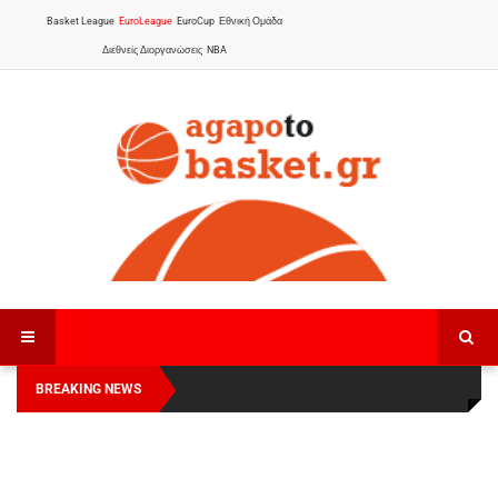
Basket League
EuroLeague
EuroCup
Εθνική Ομάδα
Διεθνείς Διοργανώσεις
NBA
BREAKING NEWS
Οι Πάνθηρες Καβάλας στην Women Basketball
Αναχώρησε για τα Γιάννενα η Εθνική Γυναικών
:
League 1