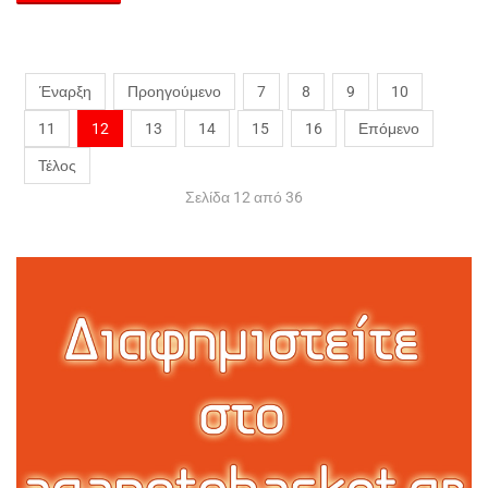
Έναρξη
Προηγούμενο
7
8
9
10
11
12
13
14
15
16
Επόμενο
Τέλος
Σελίδα 12 από 36