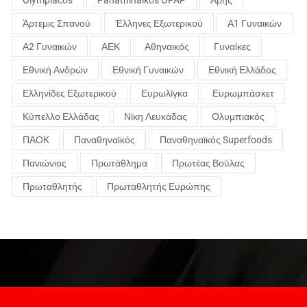
Άρτεμις Σπανού
Έλληνες Εξωτερικού
Α1 Γυναικών
Α2 Γυναικών
ΑΕΚ
Αθηναικός
Γυναίκες
Εθνική Ανδρών
Εθνική Γυναικών
Εθνική Ελλάδος
Ελληνίδες Εξωτερικού
Ευρωλίγκα
Ευρωμπάσκετ
Κύπελλο Ελλάδας
Νίκη Λευκάδας
Ολυμπιακός
ΠΑΟΚ
Παναθηναϊκός
Παναθηναϊκός Superfoods
Πανιώνιος
Πρωτάθλημα
Πρωτέας Βούλας
Πρωταθλητής
Πρωταθλητής Ευρώπης