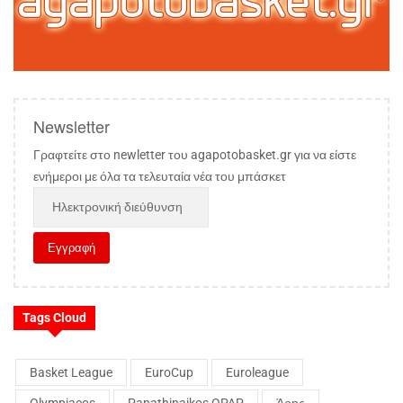
Newsletter
Γραφτείτε στο newletter του agapotobasket.gr για να είστε
ενήμεροι με όλα τα τελευταία νέα του μπάσκετ
Tags Cloud
Basket League
EuroCup
Euroleague
Olympiacos
Panathinaikos OPAP
Άρης