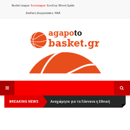
Basket League
EuroLeague
EuroCup
Εθνική Ομάδα
Διεθνείς Διοργανώσεις
NBA
BREAKING NEWS
Οι Πάνθηρες Καβάλας στην Women
Αναχώρησε για τα Γιάννενα η Εθνική
Basketball League 1
Γυναικών
: