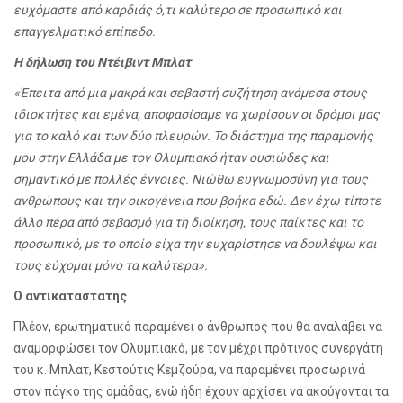
ευχόμαστε από καρδιάς ό,τι καλύτερο σε προσωπικό και
επαγγελματικό επίπεδο.
H δήλωση του Ντέιβιντ Μπλατ
«Έπειτα από μια μακρά και σεβαστή συζήτηση ανάμεσα στους
ιδιοκτήτες και εμένα, αποφασίσαμε να χωρίσουν οι δρόμοι μας
για το καλό και των δύο πλευρών. Το διάστημα της παραμονής
μου στην Ελλάδα με τον Ολυμπιακό ήταν ουσιώδες και
σημαντικό με πολλές έννοιες. Νιώθω ευγνωμοσύνη για τους
ανθρώπους και την οικογένεια που βρήκα εδώ. Δεν έχω τίποτε
άλλο πέρα από σεβασμό για τη διοίκηση, τους παίκτες και το
προσωπικό, με το οποίο είχα την ευχαρίστησε να δουλέψω και
τους εύχομαι μόνο τα καλύτερα».
Ο αντικαταστατης
Πλέον, ερωτηματικό παραμένει ο άνθρωπος που θα αναλάβει να
αναμορφώσει τον Ολυμπιακό, με τον μέχρι πρότινος συνεργάτη
του κ. Μπλατ, Κεστούτις Κεμζούρα, να παραμένει προσωρινά
στον πάγκο της ομάδας, ενώ ήδη έχουν αρχίσει να ακούγονται τα