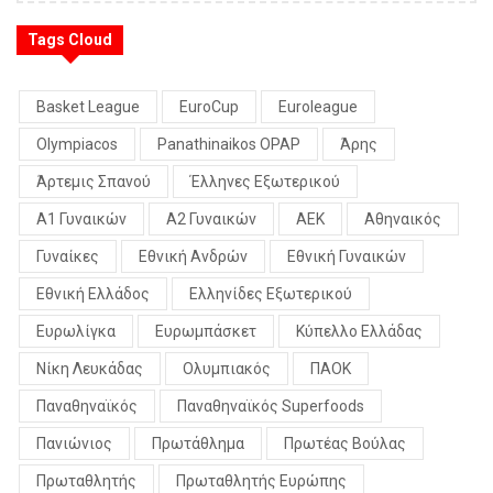
Tags Cloud
Basket League
EuroCup
Euroleague
Olympiacos
Panathinaikos OPAP
Άρης
Άρτεμις Σπανού
Έλληνες Εξωτερικού
Α1 Γυναικών
Α2 Γυναικών
ΑΕΚ
Αθηναικός
Γυναίκες
Εθνική Ανδρών
Εθνική Γυναικών
Εθνική Ελλάδος
Ελληνίδες Εξωτερικού
Ευρωλίγκα
Ευρωμπάσκετ
Κύπελλο Ελλάδας
Νίκη Λευκάδας
Ολυμπιακός
ΠΑΟΚ
Παναθηναϊκός
Παναθηναϊκός Superfoods
Πανιώνιος
Πρωτάθλημα
Πρωτέας Βούλας
Πρωταθλητής
Πρωταθλητής Ευρώπης