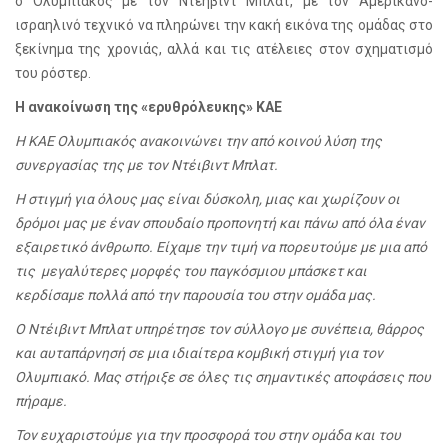
ο Ολυμπιακός με τον Ντέηβιντ Μπλατ, με τον Αμερικανο-
ισραηλινό τεχνικό να πληρώνει την κακή εικόνα της ομάδας στο
ξεκίνημα της χρονιάς, αλλά και τις ατέλειες στον σχηματισμό
του ρόστερ.
Η ανακοίνωση της «ερυθρόλευκης» ΚΑΕ
Η ΚΑΕ Ολυμπιακός ανακοινώνει την από κοινού λύση της
συνεργασίας της με τον Ντέιβιντ Μπλατ.
H στιγμή για όλους μας είναι δύσκολη, μιας και χωρίζουν οι
δρόμοι μας με έναν σπουδαίο προπονητή και πάνω από όλα έναν
εξαιρετικό άνθρωπο. Είχαμε την τιμή να πορευτούμε με μια από
τις μεγαλύτερες μορφές του παγκόσμιου μπάσκετ και
κερδίσαμε πολλά από την παρουσία του στην ομάδα μας.
Ο Ντέιβιντ Μπλατ υπηρέτησε τον σύλλογο με συνέπεια, θάρρος
και αυταπάρνησή σε μια ιδιαίτερα κομβική στιγμή για τον
Ολυμπιακό. Μας στήριξε σε όλες τις σημαντικές αποφάσεις που
πήραμε.
Τον ευχαριστούμε για την προσφορά του στην ομάδα και του