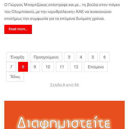
Ο Γιώργος Μπαρτζώκας επέστρεψε και με… τη βούλα στον πάγκο
του Ολυμπιακού, με την «ερυθρόλευκη» ΚΑΕ να ανακοινώνει
επισήμως την συμφωνία για τα επόμενα δυόμιση χρόνια.
Read more...
Έναρξη
Προηγούμενο
3
4
5
6
7
8
9
10
11
12
Επόμενο
Τέλος
Σελίδα 8 από 36