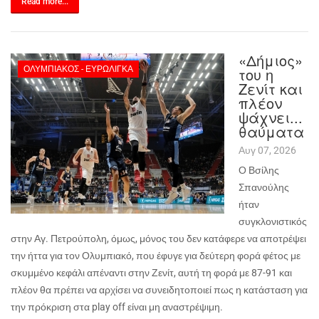
Read more...
«Δήμιος»
ΟΛΥΜΠΙΑΚΌΣ - ΕΥΡΩΛΊΓΚΑ
του η
Ζενίτ και
πλέον
ψάχνει...
θαύματα
Αυγ 07, 2026
Ο Βσίλης
Σπανούλης
ήταν
συγκλονιστικός
στην Αγ. Πετρούπολη, όμως, μόνος του δεν κατάφερε να αποτρέψει
την ήττα για τον Ολυμπιακό, που έφυγε για δεύτερη φορά φέτος με
σκυμμένο κεφάλι απέναντι στην Ζενίτ, αυτή τη φορά με 87-91 και
πλέον θα πρέπει να αρχίσει να συνειδητοποιεί πως η κατάσταση για
την πρόκριση στα
play
off
είναι μη αναστρέψιμη.