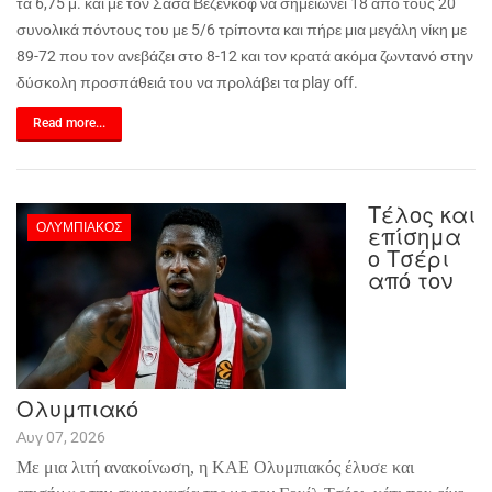
τα 6,75 μ. και με τον Σάσα Βεζένκοφ να σημειώνει 18 από τους 20
συνολικά πόντους του με 5/6 τρίποντα και πήρε μια μεγάλη νίκη με
89-72 που τον ανεβάζει στο 8-12 και τον κρατά ακόμα ζωντανό στην
δύσκολη προσπάθειά του να προλάβει τα
play
off
.
Read more...
Τέλος και
ΟΛΥΜΠΙΑΚΌΣ
επίσημα
ο Τσέρι
από τον
Ολυμπιακό
Αυγ 07, 2026
Με μια λιτή ανακοίνωση, η ΚΑΕ Ολυμπιακός έλυσε και