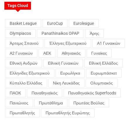
Tags Cloud
Basket League
EuroCup
Euroleague
Olympiacos
Panathinaikos OPAP
Άρης
Άρτεμις Σπανού
Έλληνες Εξωτερικού
Α1 Γυναικών
Α2 Γυναικών
ΑΕΚ
Αθηναικός
Γυναίκες
Εθνική Ανδρών
Εθνική Γυναικών
Εθνική Ελλάδος
Ελληνίδες Εξωτερικού
Ευρωλίγκα
Ευρωμπάσκετ
Κύπελλο Ελλάδας
Νίκη Λευκάδας
Ολυμπιακός
ΠΑΟΚ
Παναθηναϊκός
Παναθηναϊκός Superfoods
Πανιώνιος
Πρωτάθλημα
Πρωτέας Βούλας
Πρωταθλητής
Πρωταθλητής Ευρώπης