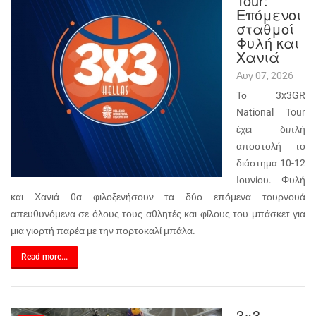
Tour:
Επόμενοι
σταθμοί
Φυλή και
Χανιά
Αυγ 07, 2026
Το 3x3GR
National Tour
έχει διπλή
αποστολή το
διάστημα 10-12
Ιουνίου. Φυλή
και Χανιά θα φιλοξενήσουν τα δύο επόμενα τουρνουά
απευθυνόμενα σε όλους τους αθλητές και φίλους του μπάσκετ για
μια γιορτή παρέα με την πορτοκαλί μπάλα.
Read more...
3×3