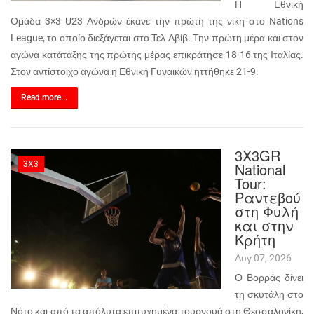
Η Εθνική
Ομάδα 3×3 U23 Ανδρών έκανε την πρώτη της νίκη στο Nations
League, το οποίο διεξάγεται στο Τελ Αβίβ. Την πρώτη μέρα και στον
αγώνα κατάταξης της πρώτης μέρας επικράτησε 18-16 της Ιταλίας.
Στον αντίστοιχο αγώνα η Εθνική Γυναικών ηττήθηκε 21-9.
Read more...
3Χ3GR
3X3
National
Tour:
Ραντεβού
στη Φυλή
και στην
Κρήτη
Αυγ 07, 2026
Ο Βορράς δίνει
τη σκυτάλη στο
Νότο και από τα απόλυτα επιτυχημένα τουρνουά στη Θεσσαλονίκη,