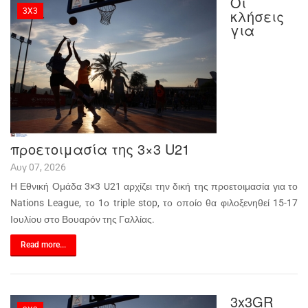
Οι
3X3
κλήσεις
για
προετοιμασία της 3×3 U21
Αυγ 07, 2026
Η Εθνική Ομάδα 3×3 U21 αρχίζει την δική της προετοιμασία για το
Nations League, το 1ο triple stop, το οποίο θα φιλοξενηθεί 15-17
Ιουλίου στο Βουαρόν της Γαλλίας.
Read more...
3x3GR