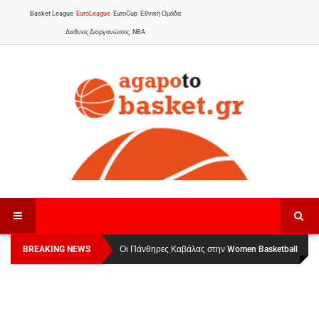
Basket League
EuroLeague
EuroCup
Εθνική Ομάδα
Διεθνείς Διοργανώσεις
NBA
BREAKING NEWS
Οι Πάνθηρες Καβάλας στην Women Basketball
Αναχώρησε για τα Γιάννενα η Εθνική Γυναικών
:
League 1