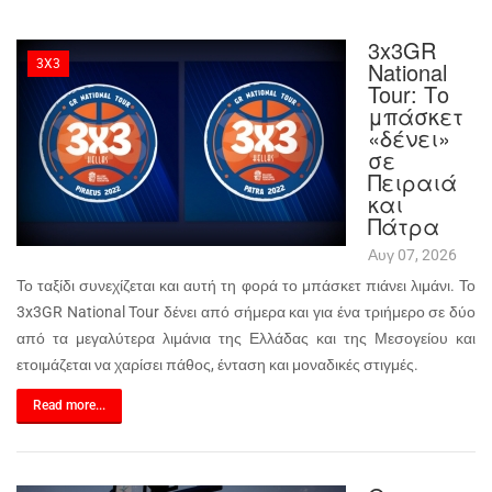
3x3GR
3X3
National
Tour: Το
μπάσκετ
«δένει»
σε
Πειραιά
και
Πάτρα
Αυγ 07, 2026
Το ταξίδι συνεχίζεται και αυτή τη φορά το μπάσκετ πιάνει λιμάνι. Το
3x3GR National Tour δένει από σήμερα και για ένα τριήμερο σε δύο
από τα μεγαλύτερα λιμάνια της Ελλάδας και της Μεσογείου και
ετοιμάζεται να χαρίσει πάθος, ένταση και μοναδικές στιγμές.
Read more...