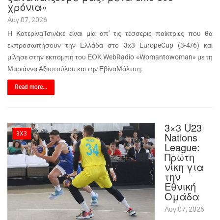
χρόνια»
Αυγ 07, 2026
Η ΚατερίναΤσινέκε είναι μία απ’ τις τέσσερις παίκτριες που θα
εκπροσωπήσουν την Ελλάδα στο 3x3 EuropeCup (3-4/6) και
μίλησε στην εκπομπή του ΕΟΚ WebRadio «Womantowoman» με τη
Μαριάννα Αξιοπούλου και την ΕβίναΜάλτση.
Read more...
3×3 U23
3X3
Nations
League:
Πρώτη
νίκη για
την
Εθνική
Ομάδα
Αυγ 07, 2026