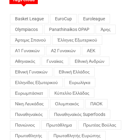
Basket League
EuroCup
Euroleague
Olympiacos
Panathinaikos OPAP
Άρης
Άρτεμις Σπανού
Έλληνες Εξωτερικού
Α1 Γυναικών
Α2 Γυναικών
ΑΕΚ
Αθηναικός
Γυναίκες
Εθνική Ανδρών
Εθνική Γυναικών
Εθνική Ελλάδος
Ελληνίδες Εξωτερικού
Ευρωλίγκα
Ευρωμπάσκετ
Κύπελλο Ελλάδας
Νίκη Λευκάδας
Ολυμπιακός
ΠΑΟΚ
Παναθηναϊκός
Παναθηναϊκός Superfoods
Πανιώνιος
Πρωτάθλημα
Πρωτέας Βούλας
Πρωταθλητής
Πρωταθλητής Ευρώπης