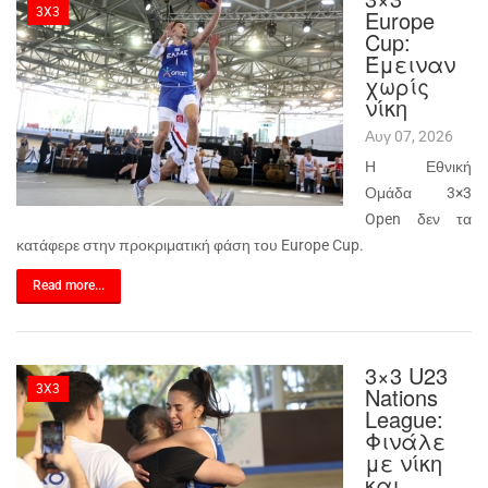
3X3
Europe
Cup:
Έμειναν
χωρίς
νίκη
Αυγ 07, 2026
Η Εθνική
Ομάδα 3×3
Open δεν τα
κατάφερε στην προκριματική φάση του Europe Cup.
Read more...
3×3 U23
3X3
Nations
League:
Φινάλε
με νίκη
και…