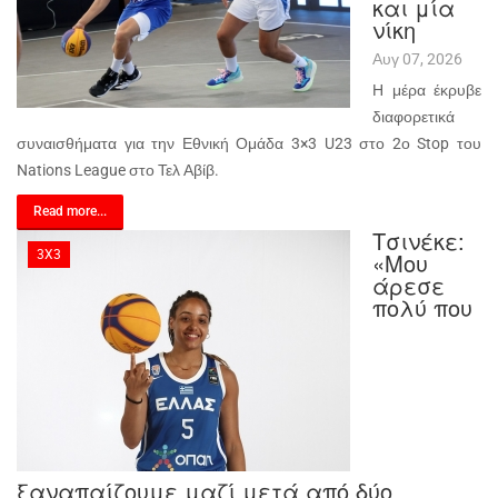
και μία
νίκη
Αυγ 07, 2026
Η μέρα έκρυβε
διαφορετικά
συναισθήματα για την Εθνική Ομάδα 3×3 U23 στο 2ο Stop του
Nations League στο Τελ Αβίβ.
Read more...
Τσινέκε:
3X3
«Μου
άρεσε
πολύ που
ξαναπαίζουμε μαζί μετά από δύο