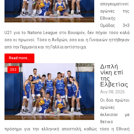
απογευματινοί
αγώνες της
Εθνικής
Ομάδας 3×3
U21 για το Nations League στο Βουαρόν, δεν πήγαν τόσο καλά
όσο οι πρωινοί. Τόσο η Ανδρών, όσο και η Γυναικών ηττήθηκαν
από την Γερμανία και τη Γαλλία αντίστοιχα.
Read more...
Διπλή
3X3
νίκη επί
της
Ελβετίας
Αυγ 08, 2026
Οι δύο πρώτοι
αγώνες
έκλεισαν με
θετικό
πρόσημο για την ελληνική αποστολή, καθώς τόσο η Εθνική