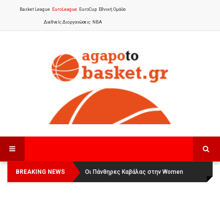
Basket League
EuroLeague
EuroCup
Εθνική Ομάδα
Διεθνείς Διοργανώσεις
NBA
BREAKING NEWS
Οι Πάνθηρες Καβάλας στην Women
Αναχώρησε για τα Γιάννενα η Εθνική
Basketball League 1
Γυναικών
: