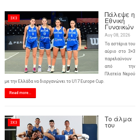
Πάλεψε η
3X3
Εθνική
Γυναικών
Αυγ 08, 2026
Τα αστέρια του
αύριο στο 3×3
παρελαύνουν
από την
Πλατεία Νερού
με την Ελλάδα να διοργανώνει το U17 Europe Cup.
Read more...
Tο άλμα
3X3
του