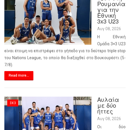
Ρουμανία
για την
Εθνική
3x3 U23
Αυγ 08, 2026
H Εθνική
Ομάδα 3×3 U23
είναι έτοιμη να επιστρέψει στο γήπεδο για το δεύτερο triple stop
του Nations League, το οποίο θα διεξαχθεί στο Βουκουρέστι (5-
7/8).
Read more...
Αυλαία
3X3
με δύο
ήττες
Αυγ 08, 2026
Οι δύο