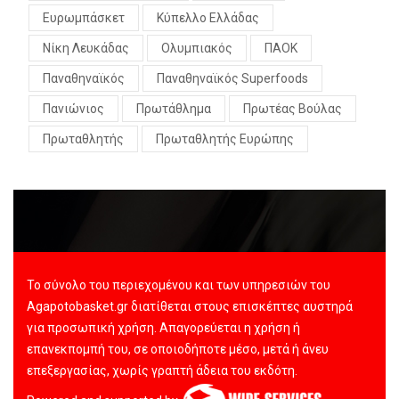
Ευρωμπάσκετ
Κύπελλο Ελλάδας
Νίκη Λευκάδας
Ολυμπιακός
ΠΑΟΚ
Παναθηναϊκός
Παναθηναϊκός Superfoods
Πανιώνιος
Πρωτάθλημα
Πρωτέας Βούλας
Πρωταθλητής
Πρωταθλητής Ευρώπης
Το σύνολο του περιεχομένου και των υπηρεσιών του
Agapotobasket.gr διατίθεται στους επισκέπτες αυστηρά
για προσωπική χρήση. Απαγορεύεται η χρήση ή
επανεκπομπή του, σε οποιοδήποτε μέσο, μετά ή άνευ
επεξεργασίας, χωρίς γραπτή άδεια του εκδότη.