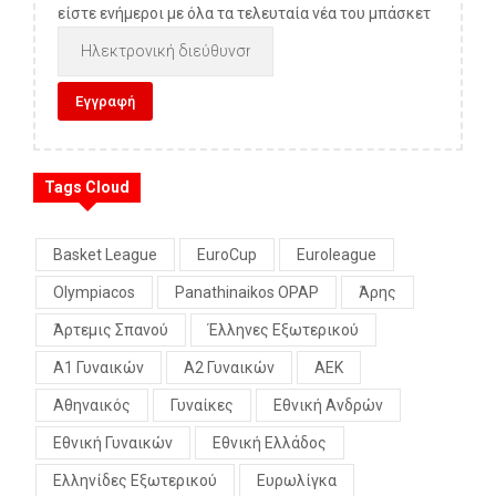
είστε ενήμεροι με όλα τα τελευταία νέα του μπάσκετ
Tags Cloud
Basket League
EuroCup
Euroleague
Olympiacos
Panathinaikos OPAP
Άρης
Άρτεμις Σπανού
Έλληνες Εξωτερικού
Α1 Γυναικών
Α2 Γυναικών
ΑΕΚ
Αθηναικός
Γυναίκες
Εθνική Ανδρών
Εθνική Γυναικών
Εθνική Ελλάδος
Ελληνίδες Εξωτερικού
Ευρωλίγκα