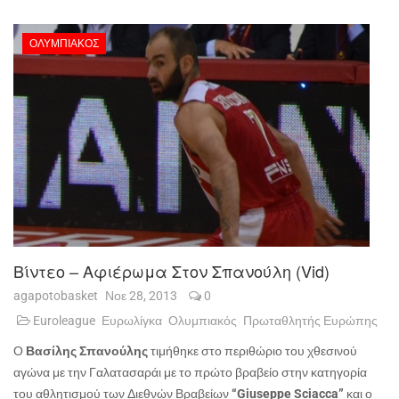
ΟΛΥΜΠΙΑΚΌΣ
Βίντεο – Αφιέρωμα Στον Σπανούλη (vid)
agapotobasket
Νοε 28, 2013
0
Euroleague
Ευρωλίγκα
Ολυμπιακός
Πρωταθλητής Ευρώπης
Ο
Βασίλης Σπανούλης
τιμήθηκε στο περιθώριο του χθεσινού
αγώνα με την Γαλατασαράι με το πρώτο βραβείο στην κατηγορία
του αθλητισμού των Διεθνών Βραβείων
“Giuseppe Sciacca”
και ο