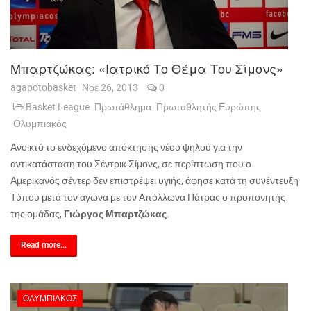
Μπαρτζώκας: «Ιατρικό Το Θέμα Του Σίμονς»
agapotobasket
Νοε 26, 2013
0
Basket League
Πρωτάθλημα
Πρωταθλητής Ευρώπης
Ολυμπιακός
Ανοικτό το ενδεχόμενο απόκτησης νέου ψηλού για την
αντικατάσταση του Σέντρικ Σίμονς, σε περίπτωση που ο
Αμερικανός σέντερ δεν επιστρέψει υγιής, άφησε κατά τη συνέντευξη
Τύπου μετά τον αγώνα με τον Απόλλωνα Πάτρας ο προπονητής
της ομάδας,
Γιώργος Μπαρτζώκας
.
Read more...
ΟΛΥΜΠΙΑΚΌΣ