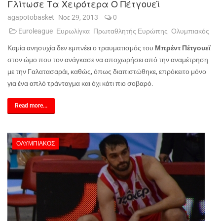
Γλίτωσε Τα Χειρότερα Ο Πέτγουεϊ
agapotobasket
Νοε 29, 2013
0
Euroleague
Ευρωλίγκα
Πρωταθλητής Ευρώπης
Ολυμπιακός
Καμία ανησυχία δεν εμπνέει ο τραυματισμός του
Μπρέντ Πέτγουεϊ
στον ώμο που τον ανάγκασε να αποχωρήσει από την αναμέτρηση
με την Γαλατασαράι, καθώς, όπως διαπιστώθηκε, επρόκειτο μόνο
για ένα απλό τράνταγμα και όχι κάτι πιο σοβαρό.
Read more...
ΟΛΥΜΠΙΑΚΌΣ