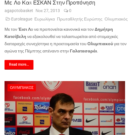
Με Λο Και ΕΣΚΑΝ Στην Προπόνηση
agapotobasket
Νοε 27, 2013
0
Euroleague
Ευρωλίγκα
Πρωταθλητής Ευρώπης
Ολυμπιακός
Με τον
Έισι Λ
ο να προπονείται κανονικά και τον
Δημήτρη
Κατσίβελη
να εξακολουθεί να ταλαιπωρείται από στομαχικές
διαταραχές συνεχίστηκε η προετοιμασία του
Ολυμπιακού
για τον
αγώνα της Πέμπτης απέναντι στην
Γαλατασαράι
.
Read more...
ΟΛΥΜΠΙΑΚΌΣ