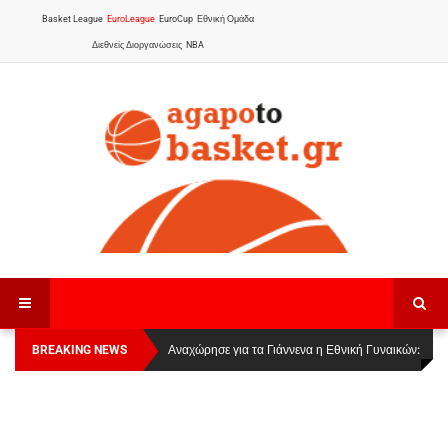
Basket League
EuroLeague
EuroCup
Εθνική Ομάδα
Διεθνείς Διοργανώσεις
NBA
BREAKING NEWS
Οι Πάνθηρες Καβάλας στην Women Basketball
Αναχώρησε για τα Γιάννενα η Εθνική Γυναικών
:
League 1