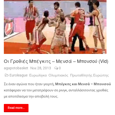
Οι Γροθιές Μπέγκιτς – Μενσά – Μπονσού (vid)
agapotobasket
Νοε 28, 2013
0
Euroleague
Ευρωλίγκα
Ολυμπιακός
Πρωταθλητής Ευρώπης
Σε έναν αγώνα που ήταν γιορτή,
Μπέγκιτς και Μενσά – Μπονσού
κατάφεραν να τον μετατρέψουν σε ρινγκ, ανταλλάσσοντας γροθιές
με αποτέλεσμα την αποβολή τους.
Read more...