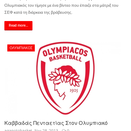
Ολυμπιακός τον τίμησε με ένα βίντεο που έπαιζε στα μάτριξ του
ΣΕΦ κατά τη διάρκεια της βράβευσης.
Read more...
ΟΛΥΜΠΙΑΚΌΣ
Καββαδάς Πενταετίας Στον Ολυμπιακό
agapotobasket
Νοε 28, 2013
0