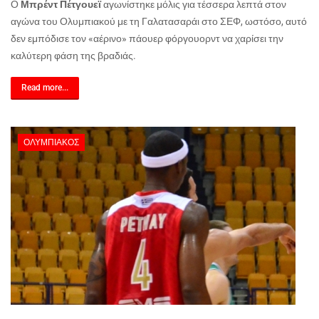
Ο
Μπρέντ Πέτγουεϊ
αγωνίστηκε μόλις για τέσσερα λεπτά στον
αγώνα του Ολυμπιακού με τη Γαλατασαράι στο ΣΕΦ, ωστόσο, αυτό
δεν εμπόδισε τον «αέρινο» πάουερ φόργουορντ να χαρίσει την
καλύτερη φάση της βραδιάς.
Read more...
ΟΛΥΜΠΙΑΚΌΣ