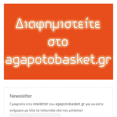
Newsletter
Γραφτείτε στο newletter του agapotobasket.gr για να είστε
ενήμεροι με όλα τα τελευταία νέα του μπάσκετ