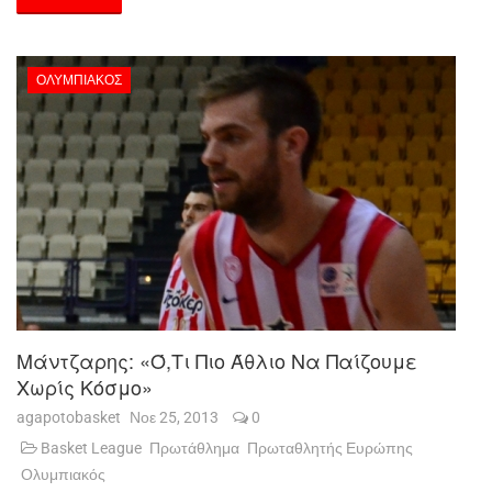
ΟΛΥΜΠΙΑΚΌΣ
Μάντζαρης: «Ό,τι Πιο Άθλιο Να Παίζουμε
Χωρίς Κόσμο»
agapotobasket
Νοε 25, 2013
0
Basket League
Πρωτάθλημα
Πρωταθλητής Ευρώπης
Ολυμπιακός