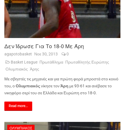
Δεν Ίδρωσε Για Το 18-0 Με Άρη
agapotobasket
Νοε 30, 2013
0
Basket League
Πρωτάθλημα
Πρωταθλητής Ευρώπης
Ολυμπιακός
Άρης
Με σβηστές τις μηχανές και για πρώτη φορά μπροστά στο κοινό
του, ο
Ολυμπιακός
νίκησε τον
Άρη
με 93-61 και ανέβασε το
νικηφόρο σερί του σε Ελλάδα και Ευρώπη στο 18-0.
Read more...
ΟΛΥΜΠΙΑΚΌΣ