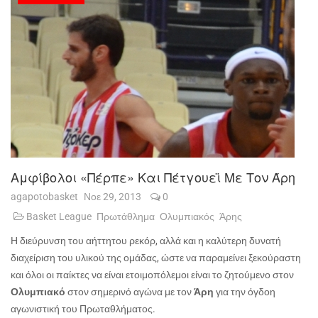
Αμφίβολοι «Πέρπε» Και Πέτγουεϊ Με Τον Άρη
agapotobasket
Νοε 29, 2013
0
Basket League
Πρωτάθλημα
Ολυμπιακός
Άρης
Η διεύρυνση του αήττητου ρεκόρ, αλλά και η καλύτερη δυνατή
διαχείριση του υλικού της ομάδας, ώστε να παραμείνει ξεκούραστη
και όλοι οι παίκτες να είναι ετοιμοπόλεμοι είναι το ζητούμενο στον
Ολυμπιακό
στον σημερινό αγώνα με τον
Άρη
για την όγδοη
αγωνιστική του Πρωταθλήματος.