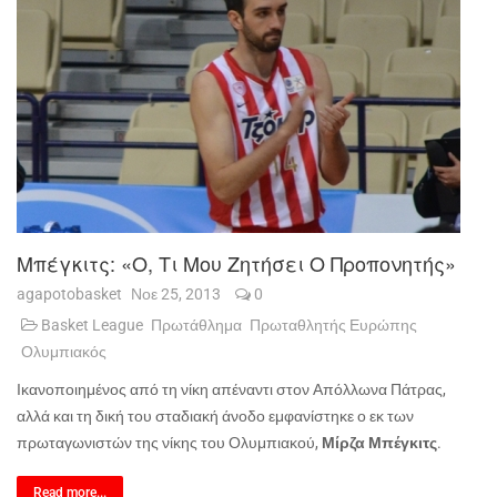
Μπέγκιτς: «Ο, Τι Μου Ζητήσει Ο Προπονητής»
agapotobasket
Νοε 25, 2013
0
Basket League
Πρωτάθλημα
Πρωταθλητής Ευρώπης
Ολυμπιακός
Ικανοποιημένος από τη νίκη απέναντι στον Απόλλωνα Πάτρας,
αλλά και τη δική του σταδιακή άνοδο εμφανίστηκε ο εκ των
πρωταγωνιστών της νίκης του Ολυμπιακού,
Μίρζα Μπέγκιτς
.
Read more...