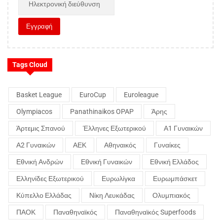
Tags Cloud
Basket League
EuroCup
Euroleague
Olympiacos
Panathinaikos OPAP
Άρης
Άρτεμις Σπανού
Έλληνες Εξωτερικού
Α1 Γυναικών
Α2 Γυναικών
ΑΕΚ
Αθηναικός
Γυναίκες
Εθνική Ανδρών
Εθνική Γυναικών
Εθνική Ελλάδος
Ελληνίδες Εξωτερικού
Ευρωλίγκα
Ευρωμπάσκετ
Κύπελλο Ελλάδας
Νίκη Λευκάδας
Ολυμπιακός
ΠΑΟΚ
Παναθηναϊκός
Παναθηναϊκός Superfoods