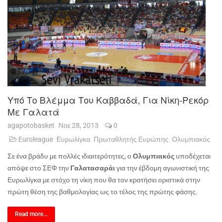
Υπό Το Βλέμμα Του Καββαδά, Για Νίκη-Ρεκόρ
Με Γαλατά
agapotobasket
Νοε 28, 2013
0
Euroleague
Ευρωλίγκα
Πρωταθλητής Ευρώπης
Ολυμπιακός
Σε ένα βράδυ με πολλές ιδιαιτερότητες, ο
Ολυμπιακός
υποδέχεται
απόψε στο ΣΕΦ την
Γαλατασαράι
για την έβδομη αγωνιστική της
Ευρωλίγκα με στόχο τη νίκη που θα τον κρατήσει οριστικά στην
πρώτη θέση της βαθμολογίας ως το τέλος της πρώτης φάσης.
Read more...