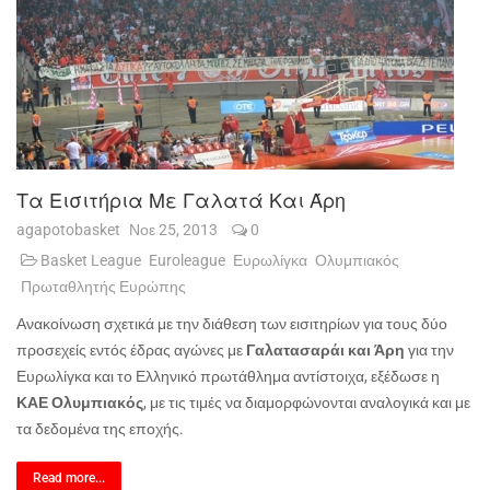
Τα Εισιτήρια Με Γαλατά Και Άρη
agapotobasket
Νοε 25, 2013
0
Basket League
Euroleague
Ευρωλίγκα
Ολυμπιακός
Πρωταθλητής Ευρώπης
Ανακοίνωση σχετικά με την διάθεση των εισιτηρίων για τους δύο
προσεχείς εντός έδρας αγώνες με
Γαλατασαράι και Άρη
για την
Ευρωλίγκα και το Ελληνικό πρωτάθλημα αντίστοιχα, εξέδωσε η
ΚΑΕ Ολυμπιακός
, με τις τιμές να διαμορφώνονται αναλογικά και με
τα δεδομένα της εποχής.
Read more...