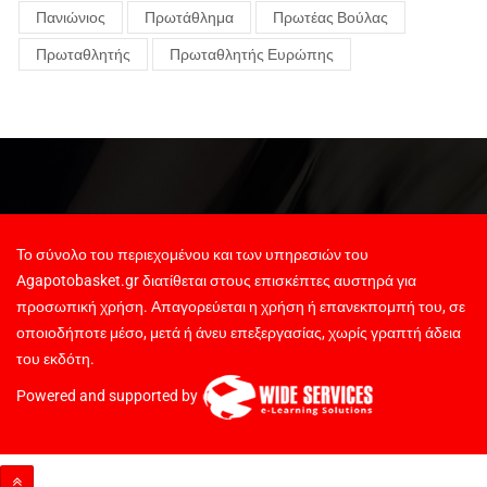
Πανιώνιος
Πρωτάθλημα
Πρωτέας Βούλας
Πρωταθλητής
Πρωταθλητής Ευρώπης
Το σύνολο του περιεχομένου και των υπηρεσιών του
Agapotobasket.gr διατίθεται στους επισκέπτες αυστηρά για
προσωπική χρήση. Απαγορεύεται η χρήση ή επανεκπομπή του, σε
οποιοδήποτε μέσο, μετά ή άνευ επεξεργασίας, χωρίς γραπτή άδεια
του εκδότη.
Powered and supported by