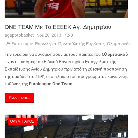
ONE TEAM Με Το ΕΕΕΕΚ Αγ. Δημητρίου
agapotobasket
Νοε 28, 2013
0
Euroleague
Ευρωλίγκα
Πρωταθλητής Ευρώπης
Ολυμπιακός
Την ευκαιρία να συνομιλήσουν με τους παίκτες του
Ολυμπιακού
είχαν οι μαθητές του Ειδικού Εργαστηρίου Επαγγελματικής
Εκπαίδευσης Αγίου Δημητρίου πριν από τη χθεσινή προπόνηση
της ομάδας στο ΣΕΦ, στο πλαίσιο του προγράμματος κοινωνικής
ευθύνης της
Euroleague One Team
.
Read more...
ΟΛΥΜΠΙΑΚΌΣ