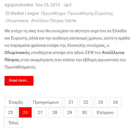
agapotobasket
Νοε 25, 2013
0
Basket League
Πρωτάθλημα
Πρωταθλητής Ευρώπης
Ολυμπιακός
Απόλλων Πάτρας Carna
Με στόχο τη νίκη που θα συνεχίσει το αήττητο σερί του σε Ελλάδα
και Ευρώπη, αλλά και την ανάλογη κατανομή χρόνου, ώστε η ομάδα
να παραμείνει φρέσκια ενόψει της δύσκολης συνέχειας, ο
Ολυμπιακός
υποδέχεται απόψε στο άδειο ΣΕΦ τον
Απόλλωνα
Πάτρας
στην αναμέτρηση που κλείνει την έβδομη αγωνιστική του
Πρωταθλήματος.
Read more...
Έναρξη
Προηγούμενο
21
22
23
24
25
26
27
28
29
30
Επόμενο
Τέλος