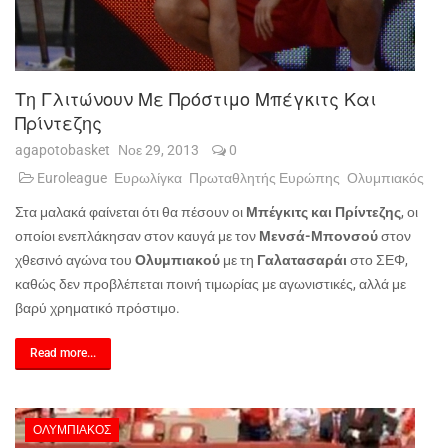
Τη Γλιτώνουν Με Πρόστιμο Μπέγκιτς Και
Πρίντεζης
agapotobasket
Νοε 29, 2013
0
Euroleague
Ευρωλίγκα
Πρωταθλητής Ευρώπης
Ολυμπιακός
Στα μαλακά φαίνεται ότι θα πέσουν οι
Μπέγκιτς και Πρίντεζης
, οι
οποίοι ενεπλάκησαν στον καυγά με τον
Μενσά-Μπονσού
στον
χθεσινό αγώνα του
Ολυμπιακού
με τη
Γαλατασαράι
στο ΣΕΦ,
καθώς δεν προβλέπεται ποινή τιμωρίας με αγωνιστικές, αλλά με
βαρύ χρηματικό πρόστιμο.
Read more...
ΟΛΥΜΠΙΑΚΌΣ