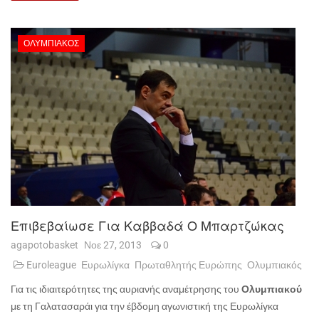
ΟΛΥΜΠΙΑΚΌΣ
Επιβεβαίωσε Για Καββαδά Ο Μπαρτζώκας
agapotobasket
Νοε 27, 2013
0
Euroleague
Ευρωλίγκα
Πρωταθλητής Ευρώπης
Ολυμπιακός
Για τις ιδιαιτερότητες της αυριανής αναμέτρησης του
Ολυμπιακού
με τη Γαλατασαράι για την έβδομη αγωνιστική της Ευρωλίγκα