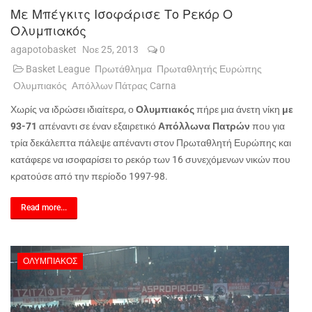
Με Μπέγκιτς Ισοφάρισε Το Ρεκόρ Ο
Ολυμπιακός
agapotobasket
Νοε 25, 2013
0
Basket League
Πρωτάθλημα
Πρωταθλητής Ευρώπης
Ολυμπιακός
Απόλλων Πάτρας Carna
Χωρίς να ιδρώσει ιδιαίτερα, ο
Ολυμπιακός
πήρε μια άνετη νίκη
με
93-71
απέναντι σε έναν εξαιρετικό
Απόλλωνα Πατρών
που για
τρία δεκάλεπτα πάλεψε απέναντι στον Πρωταθλητή Ευρώπης και
κατάφερε να ισοφαρίσει το ρεκόρ των 16 συνεχόμενων νικών που
κρατούσε από την περίοδο 1997-98.
Read more...
ΟΛΥΜΠΙΑΚΌΣ