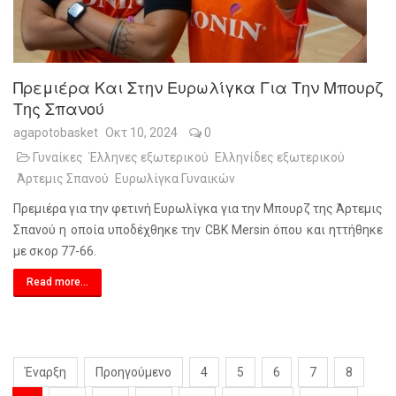
Πρεμιέρα Και Στην Ευρωλίγκα Για Την Μπουρζ
Της Σπανού
agapotobasket
Οκτ 10, 2024
0
Γυναίκες
Έλληνες εξωτερικού
Ελληνίδες εξωτερικού
Άρτεμις Σπανού
Ευρωλίγκα Γυναικών
Πρεμιέρα για την φετινή Ευρωλίγκα για την Μπουρζ της Άρτεμις
Σπανού η οποία υποδέχθηκε την CBK Mersin όπου και ηττήθηκε
με σκορ 77-66.
Read more...
Έναρξη
Προηγούμενο
4
5
6
7
8