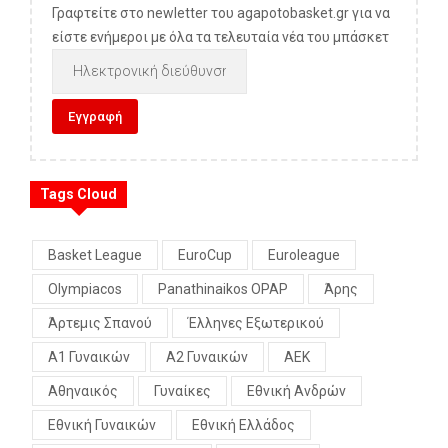
Γραφτείτε στο newletter του agapotobasket.gr για να
είστε ενήμεροι με όλα τα τελευταία νέα του μπάσκετ
Tags Cloud
Basket League
EuroCup
Euroleague
Olympiacos
Panathinaikos OPAP
Άρης
Άρτεμις Σπανού
Έλληνες Εξωτερικού
Α1 Γυναικών
Α2 Γυναικών
ΑΕΚ
Αθηναικός
Γυναίκες
Εθνική Ανδρών
Εθνική Γυναικών
Εθνική Ελλάδος