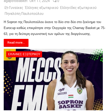
agapotobasket
Οκτ 17, 2024
0
Γυναίκες
Έλληνες εξωτερικού
Ελληνίδες εξωτερικού
Πηνελόπη Παυλοπούλου
Η Sopron της Παυλοπούλου έκανε το δύο στα δύο στο ξεκίνημα του
Eurocup καθώς επικράτησε στην Ουγγαρία της Charnay Basket με 75-
63, για τη δεύτερη αγωνιστική των ομίλων της διοργάνωσης.
Read more...
ΈΛΛΗΝΕΣ ΕΞΩΤΕΡΙΚΟΎ