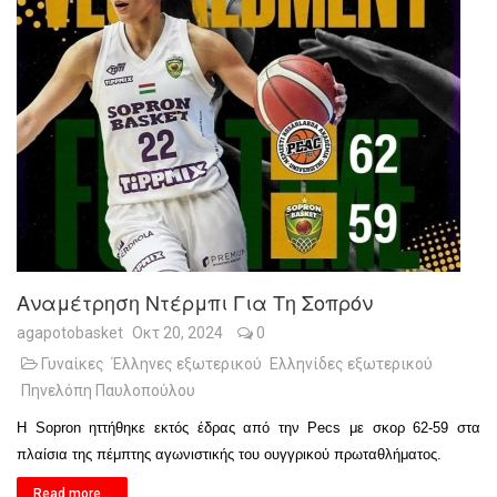
Αναμέτρηση Ντέρμπι Για Τη Σοπρόν
agapotobasket
Οκτ 20, 2024
0
Γυναίκες
Έλληνες εξωτερικού
Ελληνίδες εξωτερικού
Πηνελόπη Παυλοπούλου
Η Sopron ηττήθηκε εκτός έδρας από την Pecs με σκορ 62-59 στα
πλαίσια της πέμπτης αγωνιστικής του ουγγρικού πρωταθλήματος.
Read more...