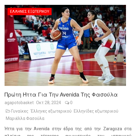
ΈΛΛΗΝΕΣ ΕΞΩΤΕΡΙΚΟΎ
Πρώτη Ήττα Για Την Avenida Της Φασούλα
agapotobasket
Οκτ 28, 2024
0
Γυναίκες
Έλληνες εξωτερικού
Ελληνίδες εξωτερικού
Μαριέλλα Φασούλα
Ήττα για την Avenida στην έδρα της από την Zaragoza στα