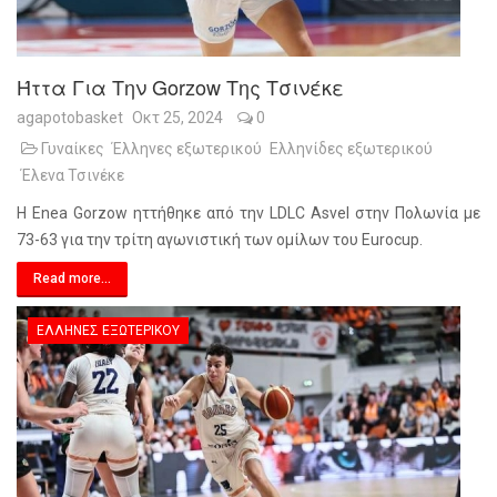
Ήττα Για Την Gorzow Της Τσινέκε
agapotobasket
Οκτ 25, 2024
0
Γυναίκες
Έλληνες εξωτερικού
Ελληνίδες εξωτερικού
Έλενα Τσινέκε
Η Enea Gorzow ηττήθηκε από την LDLC Asvel στην Πολωνία με
73-63 για την τρίτη αγωνιστική των ομίλων του Eurocup.
Read more...
ΈΛΛΗΝΕΣ ΕΞΩΤΕΡΙΚΟΎ