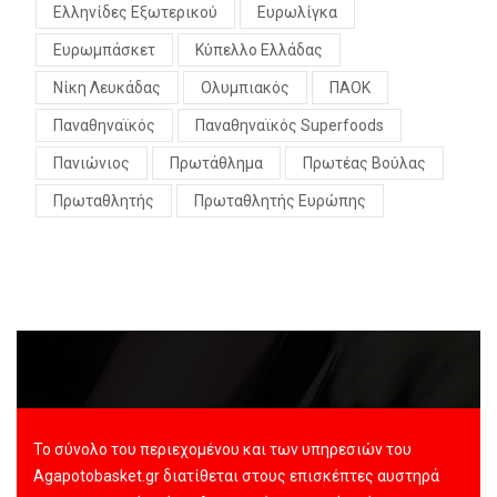
Ελληνίδες Εξωτερικού
Ευρωλίγκα
Ευρωμπάσκετ
Κύπελλο Ελλάδας
Νίκη Λευκάδας
Ολυμπιακός
ΠΑΟΚ
Παναθηναϊκός
Παναθηναϊκός Superfoods
Πανιώνιος
Πρωτάθλημα
Πρωτέας Βούλας
Πρωταθλητής
Πρωταθλητής Ευρώπης
Το σύνολο του περιεχομένου και των υπηρεσιών του
Agapotobasket.gr διατίθεται στους επισκέπτες αυστηρά