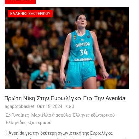
ΈΛΛΗΝΕΣ ΕΞΩΤΕΡΙΚΟΎ
Πρώτη Νίκη Στην Ευρωλίγκα Για Την Avenida
agapotobasket
Οκτ 18, 2024
0
Γυναίκες
Μαριέλλα Φασούλα
Έλληνες εξωτερικού
Ελληνίδες εξωτερικού
Η Avenida για την δεύτερη αγωνιστική της Ευρωλίγκα,