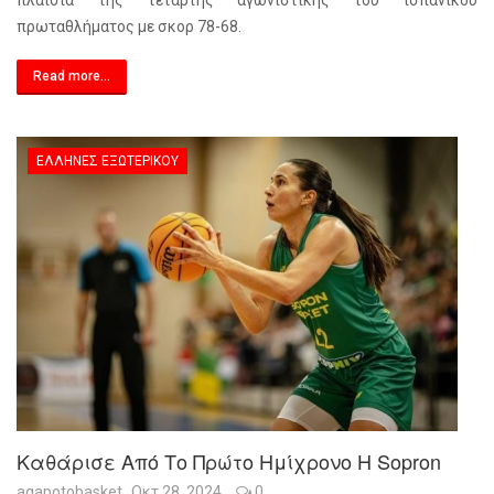
πλαίσια της τέταρτης αγωνιστικής του ισπανικού
πρωταθλήματος με σκορ 78-68.
Read more...
ΈΛΛΗΝΕΣ ΕΞΩΤΕΡΙΚΟΎ
Καθάρισε Από Το Πρώτο Ημίχρονο Η Sopron
agapotobasket
Οκτ 28, 2024
0