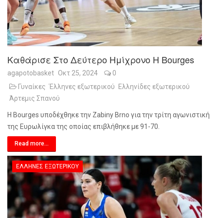
Καθάρισε Στο Δεύτερο Ημίχρονο Η Bourges
agapotobasket
Οκτ 25, 2024
0
Γυναίκες
Έλληνες εξωτερικού
Ελληνίδες εξωτερικού
Άρτεμις Σπανού
Η Bourges υποδέχθηκε την Zabiny Brno για την τρίτη αγωνιστική
της Ευρωλίγκα της οποίας επιβλήθηκε με 91-70.
Read more...
ΈΛΛΗΝΕΣ ΕΞΩΤΕΡΙΚΟΎ