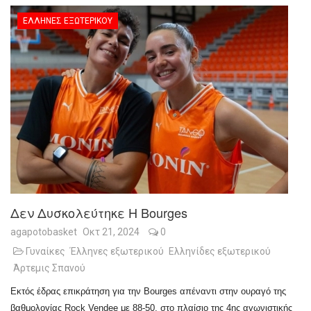
ΈΛΛΗΝΕΣ ΕΞΩΤΕΡΙΚΟΎ
Δεν Δυσκολεύτηκε Η Bourges
agapotobasket
Οκτ 21, 2024
0
Γυναίκες
Έλληνες εξωτερικού
Ελληνίδες εξωτερικού
Άρτεμις Σπανού
Εκτός έδρας επικράτηση για την Bourges απέναντι στην ουραγό της
βαθμολογίας Rock Vendee με 88-50, στο πλαίσιο της 4ης αγωνιστικής