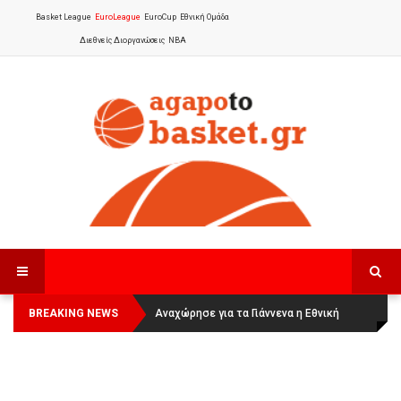
Basket League
EuroLeague
EuroCup
Εθνική Ομάδα
Διεθνείς Διοργανώσεις
NBA
BREAKING NEWS
Οι Πάνθηρες Καβάλας στην Women
Αναχώρησε για τα Γιάννενα η Εθνική
Basketball League 1
Γυναικών
: