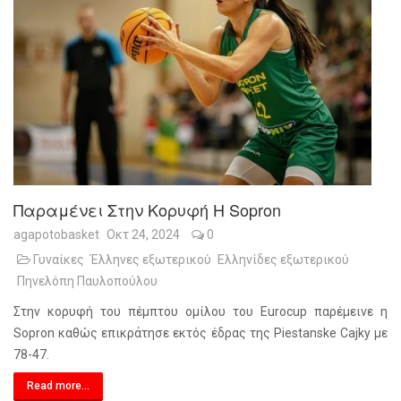
Παραμένει Στην Κορυφή Η Sopron
agapotobasket
Οκτ 24, 2024
0
Γυναίκες
Έλληνες εξωτερικού
Ελληνίδες εξωτερικού
Πηνελόπη Παυλοπούλου
Στην κορυφή του πέμπτου ομίλου του Eurocup παρέμεινε η
Sopron καθώς επικράτησε εκτός έδρας της Piestanske Cajky με
78-47.
Read more...