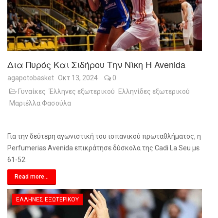
Δια Πυρός Και Σιδήρου Την Νίκη Η Avenida
agapotobasket
Οκτ 13, 2024
0
Γυναίκες
Έλληνες εξωτερικού
Ελληνίδες εξωτερικού
Μαριέλλα Φασούλα
Για την δεύτερη αγωνιστική του ισπανικού πρωταθλήματος, η
Perfumerias Avenida επικράτησε δύσκολα της Cadi La Seu με
61-52.
Read more...
ΈΛΛΗΝΕΣ ΕΞΩΤΕΡΙΚΟΎ