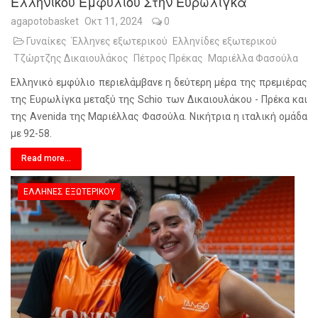
Ελληνικού Εμφυλίου Στην Ευρωλίγκα
agapotobasket
Οκτ 11, 2024
0
Γυναίκες
Έλληνες εξωτερικού
Ελληνίδες εξωτερικού
Τζώρτζης Δικαιουλάκος
Πέτρος Πρέκας
Μαριέλλα Φασούλα
Ελληνικό εμφύλιο περιελάμβανε η δεύτερη μέρα της πρεμιέρας
της Ευρωλίγκα μεταξύ της Schio των Δικαιουλάκου - Πρέκα και
της Avenida της Μαριέλλας Φασούλα. Νικήτρια η ιταλική ομάδα
με 92-58.
Read more...
ΈΛΛΗΝΕΣ ΕΞΩΤΕΡΙΚΟΎ