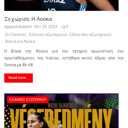
Ξεχώρισε Η Λούκα
agapotobasket
Οκτ 20, 2024
0
Γυναίκες
Έλληνες εξωτερικού
Ελληνίδες εξωτερικού
Βασιλική Λούκα
Η Brixia της Λούκα για την τέταρτη αγωνιστική του
πρωταθλήματος της Ιταλίας, ηττήθηκε εκτός έδρας από την
Scrivia με 86-68.
Read more...
ΈΛΛΗΝΕΣ ΕΞΩΤΕΡΙΚΟΎ