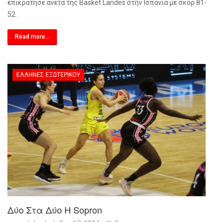
επικράτησε άνετα της Basket Landes στην Ισπανία με σκορ 81-
52.
Read more...
ΈΛΛΗΝΕΣ ΕΞΩΤΕΡΙΚΟΎ
Δύο Στα Δύο Η Sopron