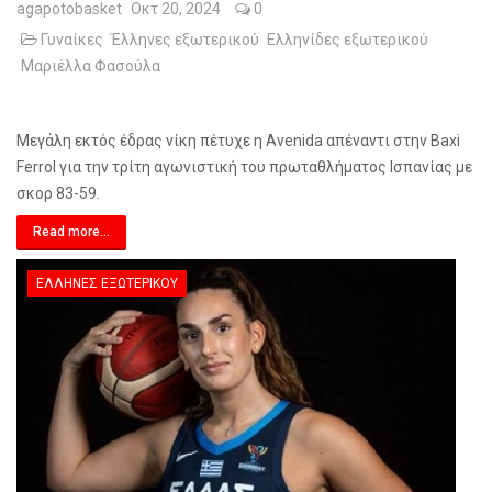
agapotobasket
Οκτ 20, 2024
0
Γυναίκες
Έλληνες εξωτερικού
Ελληνίδες εξωτερικού
Μαριέλλα Φασούλα
Μεγάλη εκτός έδρας νίκη πέτυχε η Avenida απέναντι στην Baxi
Ferrol για την τρίτη αγωνιστική του πρωταθλήματος Ισπανίας με
σκορ 83-59.
Read more...
ΈΛΛΗΝΕΣ ΕΞΩΤΕΡΙΚΟΎ