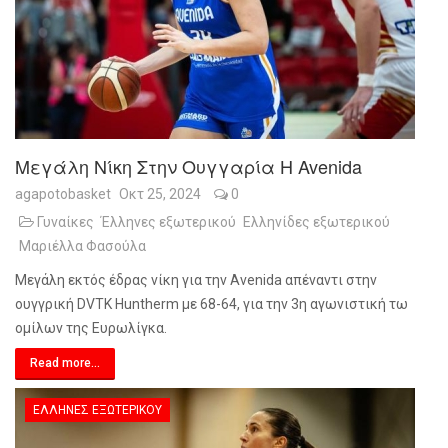
Μεγάλη Νίκη Στην Ουγγαρία Η Avenida
agapotobasket
Οκτ 25, 2024
0
Γυναίκες
Έλληνες εξωτερικού
Ελληνίδες εξωτερικού
Μαριέλλα Φασούλα
Μεγάλη εκτός έδρας νίκη για την Avenida απέναντι στην
ουγγρική DVTK Huntherm με 68-64, για την 3η αγωνιστική τω
ομίλων της Ευρωλίγκα.
Read more...
ΈΛΛΗΝΕΣ ΕΞΩΤΕΡΙΚΟΎ