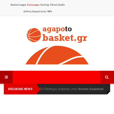
Basket League
EuroLeague
EuroCup
Εθνική Ομάδα
Διεθνείς Διοργανώσεις
NBA
BREAKING NEWS
Οι Πάνθηρες Καβάλας στην Women Basketball
Αναχώρησε για τα Γιάννενα η Εθνική Γυναικών
:
League 1