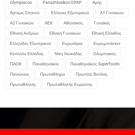
Olympiacos
Panathinaikos OPAP
Άρης
Άρτεμις Σπανού
Έλληνες Εξωτερικού
Α1 Γυναικών
Α2 Γυναικών
ΑΕΚ
Αθηναικός
Γυναίκες
Εθνική Ανδρών
Εθνική Γυναικών
Εθνική Ελλάδος
Ελληνίδες Εξωτερικού
Ευρωλίγκα
Ευρωμπάσκετ
Κύπελλο Ελλάδας
Νίκη Λευκάδας
Ολυμπιακός
ΠΑΟΚ
Παναθηναϊκός
Παναθηναϊκός Superfoods
Πανιώνιος
Πρωτάθλημα
Πρωτέας Βούλας
Πρωταθλητής
Πρωταθλητής Ευρώπης