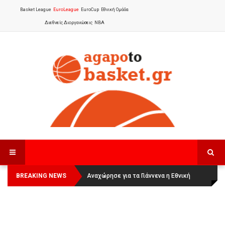
Basket League
EuroLeague
EuroCup
Εθνική Ομάδα
Διεθνείς Διοργανώσεις
NBA
BREAKING NEWS
Οι Πάνθηρες Καβάλας στην Women
Αναχώρησε για τα Γιάννενα η Εθνική
Basketball League 1
Γυναικών
: