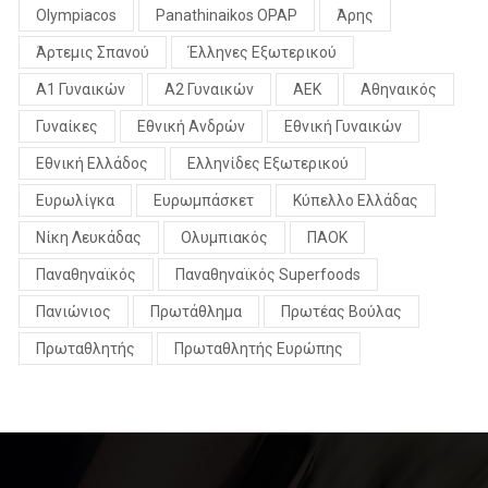
Olympiacos
Panathinaikos OPAP
Άρης
Άρτεμις Σπανού
Έλληνες Εξωτερικού
Α1 Γυναικών
Α2 Γυναικών
ΑΕΚ
Αθηναικός
Γυναίκες
Εθνική Ανδρών
Εθνική Γυναικών
Εθνική Ελλάδος
Ελληνίδες Εξωτερικού
Ευρωλίγκα
Ευρωμπάσκετ
Κύπελλο Ελλάδας
Νίκη Λευκάδας
Ολυμπιακός
ΠΑΟΚ
Παναθηναϊκός
Παναθηναϊκός Superfoods
Πανιώνιος
Πρωτάθλημα
Πρωτέας Βούλας
Πρωταθλητής
Πρωταθλητής Ευρώπης