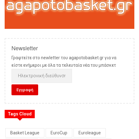
Newsletter
Γραφτείτε στο newletter του agapotobasket.gr για να
είστε ενήμεροι με όλα τα τελευταία νέα του μπάσκετ
Tags Cloud
Basket League
EuroCup
Euroleague