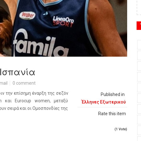
 Ισπανία
mail
0 comment
ιν την επίσημη έναρξη της σεζόν
Published in
n και Eurocup women, μεταξύ
Έλληνες Εξωτερικού
υν σειρά και οι Ομοσπονδίες της
Rate this item
(1 Vote)