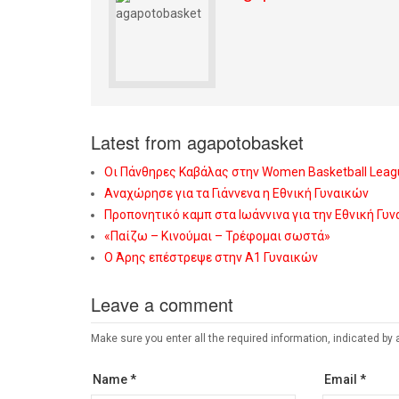
Latest from agapotobasket
Οι Πάνθηρες Καβάλας στην Women Basketball Leag
Αναχώρησε για τα Γιάννενα η Εθνική Γυναικών
Προπονητικό καμπ στα Ιωάννινα για την Εθνική Γυ
«Παίζω – Κινούμαι – Τρέφομαι σωστά»
Ο Άρης επέστρεψε στην Α1 Γυναικών
Leave a comment
Make sure you enter all the required information, indicated by 
Name *
Email *