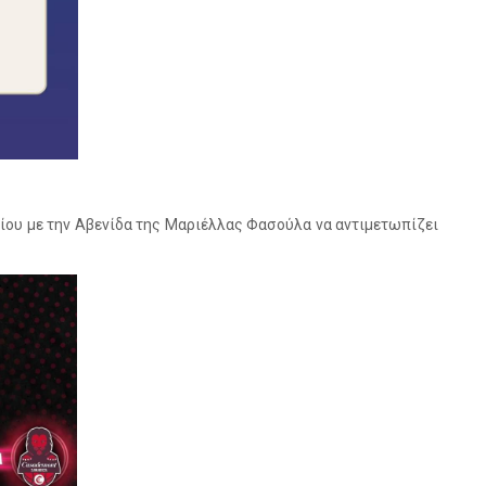
ρίου με την Αβενίδα της Μαριέλλας Φασούλα να αντιμετωπίζει