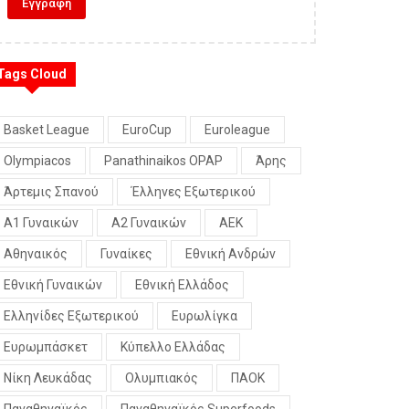
Tags Cloud
Basket League
EuroCup
Euroleague
Olympiacos
Panathinaikos OPAP
Άρης
Άρτεμις Σπανού
Έλληνες Εξωτερικού
Α1 Γυναικών
Α2 Γυναικών
ΑΕΚ
Αθηναικός
Γυναίκες
Εθνική Ανδρών
Εθνική Γυναικών
Εθνική Ελλάδος
Ελληνίδες Εξωτερικού
Ευρωλίγκα
Ευρωμπάσκετ
Κύπελλο Ελλάδας
Νίκη Λευκάδας
Ολυμπιακός
ΠΑΟΚ