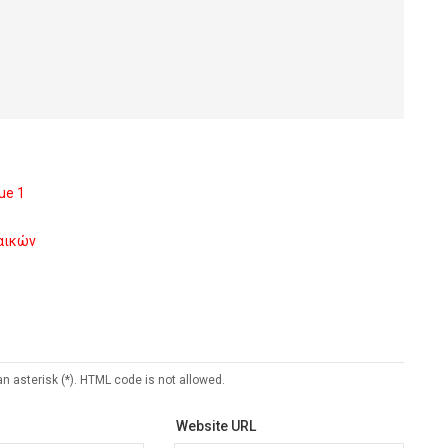
ue 1
ναικών
an asterisk (*). HTML code is not allowed.
Website URL