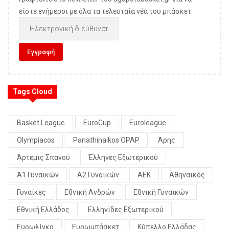
είστε ενήμεροι με όλα τα τελευταία νέα του μπάσκετ
Tags Cloud
Basket League
EuroCup
Euroleague
Olympiacos
Panathinaikos OPAP
Άρης
Άρτεμις Σπανού
Έλληνες Εξωτερικού
Α1 Γυναικών
Α2 Γυναικών
ΑΕΚ
Αθηναικός
Γυναίκες
Εθνική Ανδρών
Εθνική Γυναικών
Εθνική Ελλάδος
Ελληνίδες Εξωτερικού
Ευρωλίγκα
Ευρωμπάσκετ
Κύπελλο Ελλάδας