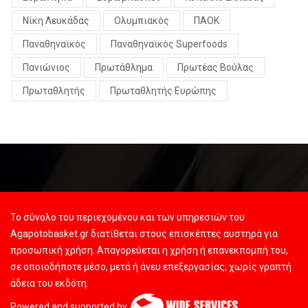
Νίκη Λευκάδας
Ολυμπιακός
ΠΑΟΚ
Παναθηναϊκός
Παναθηναϊκός Superfoods
Πανιώνιος
Πρωτάθλημα
Πρωτέας Βούλας
Πρωταθλητής
Πρωταθλητής Ευρώπης
Το σύνολο του περιεχομένου και των υπηρεσιών του
Agapotobasket.gr διατίθεται στους επισκέπτες αυστηρά για
προσωπική χρήση. Απαγορεύεται η χρήση ή επανεκπομπή του,
σε οποιοδήποτε μέσο, μετά ή άνευ επεξεργασίας, χωρίς γραπτή
άδεια του εκδότη.
Powered and supported by