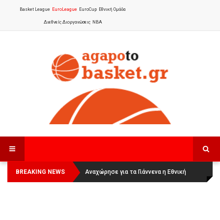
Basket League
EuroLeague
EuroCup
Εθνική Ομάδα
Διεθνείς Διοργανώσεις
NBA
BREAKING NEWS
Οι Πάνθηρες Καβάλας στην Women
Αναχώρησε για τα Γιάννενα η Εθνική
Basketball League 1
Γυναικών
: