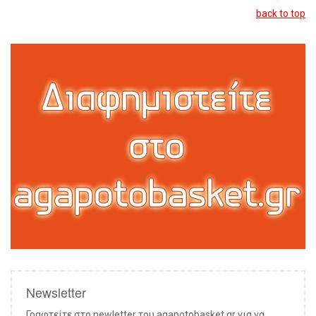
back to top
Newsletter
Γραφτείτε στο newletter του agapotobasket.gr για να