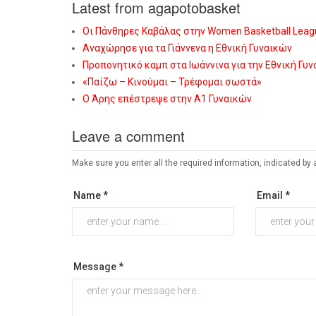
Latest from agapotobasket
Οι Πάνθηρες Καβάλας στην Women Basketball Leag
Αναχώρησε για τα Γιάννενα η Εθνική Γυναικών
Προπονητικό καμπ στα Ιωάννινα για την Εθνική Γυ
«Παίζω – Κινούμαι – Τρέφομαι σωστά»
Ο Άρης επέστρεψε στην Α1 Γυναικών
Leave a comment
Make sure you enter all the required information, indicated by 
Name *
Email *
Message *