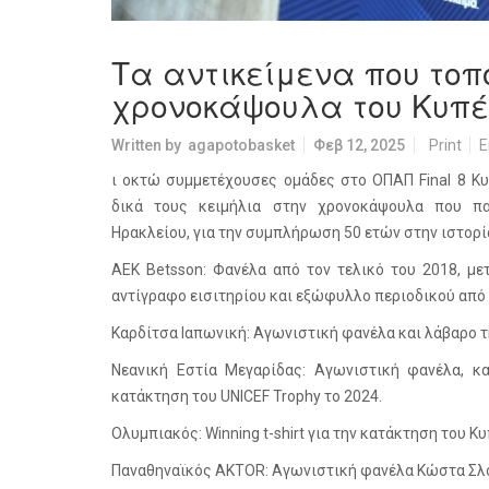
Τα αντικείμενα που τοπ
χρονοκάψουλα του Κυπ
Written by
agapotobasket
Φεβ 12, 2025
Print
E
ι οκτώ συμμετέχουσες ομάδες στο ΟΠΑΠ Final 8 Κ
δικά τους κειμήλια στην χρονοκάψουλα που πα
Ηρακλείου, για την συμπλήρωση 50 ετών στην ιστορί
ΑΕΚ Betsson: Φανέλα από τον τελικό του 2018, με
αντίγραφο εισιτηρίου και εξώφυλλο περιοδικού από 
Καρδίτσα Ιαπωνική: Αγωνιστική φανέλα και λάβαρο τ
Νεανική Εστία Μεγαρίδας: Αγωνιστική φανέλα, 
κατάκτηση του UNICEF Trophy το 2024.
Ολυμπιακός: Winning t-shirt για την κατάκτηση του Κ
Παναθηναϊκός AKTOR: Αγωνιστική φανέλα Κώστα Σλού