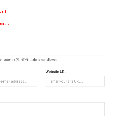
ue 1
ναικών
an asterisk (*). HTML code is not allowed.
Website URL