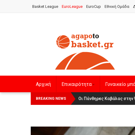
Basket League
EuroLeague
EuroCup
Εθνική Ομάδα
Δ
Αρχική
Επικαιρότητα
Γυναικείο μπ
Αναχώρησε για τα Γιάννενα η Ε
Οι Πάνθηρες Καβάλας στην 
BREAKING NEWS