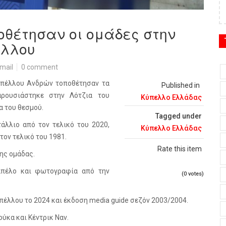
οθέτησαν οι ομάδες στην
έλλου
mail
0 comment
υπέλλου Ανδρών τοποθέτησαν τα
Published in
ρουσιάστηκε στην Λότζια του
Κύπελλο Ελλάδας
α του θεσμού.
Tagged under
τάλλιο από τον τελικό του 2020,
Κύπελλο Ελλάδας
τον τελικό του 1981.
Rate this item
ης ομάδας.
καπέλο και φωτογραφία από την
(0 votes)
υπέλλου το 2024 και έκδοση media guide σεζόν 2003/2004.
κα και Κέντρικ Ναν.