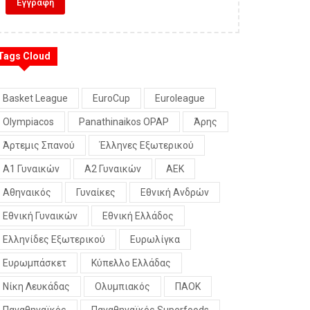
Tags Cloud
Basket League
EuroCup
Euroleague
Olympiacos
Panathinaikos OPAP
Άρης
Άρτεμις Σπανού
Έλληνες Εξωτερικού
Α1 Γυναικών
Α2 Γυναικών
ΑΕΚ
Αθηναικός
Γυναίκες
Εθνική Ανδρών
Εθνική Γυναικών
Εθνική Ελλάδος
Ελληνίδες Εξωτερικού
Ευρωλίγκα
Ευρωμπάσκετ
Κύπελλο Ελλάδας
Νίκη Λευκάδας
Ολυμπιακός
ΠΑΟΚ