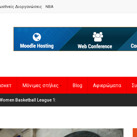
ιεθνείς Διοργανώσεις
NBA
άσκετ
Μόνιμες στήλες
Blog
Αφιερώματα
Συ
θνική Γυναικών
Women Basketball League 1
:
: