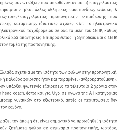
ημένες συνεντεύξεις που απευθύνονταν σε: α) επαγγελματίες
σφαίρισης ή/και άλλες αθλητικές ομοσπονδίες, ενώσεις &
τές-τριες/επαγγελματίες προπονητικής εκπαίδευσης που
ατικής κατάρτισης, ιδιωτικές σχολές κ.λπ. Το ηλεκτρονικό
λεκτρονικού ταχυδρομείου σε όλα τα μέλη του ΣΕΠΚ, καθώς
ολικά 253 απαντήσεις. Επιπροσθέτως, η Symplexis και ο ΣΕΠΚ
στον τομέα της προπονητικής.
Ελλάδα σχετικά με την ισότητα των φύλων στην προπονητική,
τική καλαθοσφαίρισης ήταν και παραμένει «ανδροκρατούμενη»,
ουν υπάρξει φωτεινές εξαιρέσεις τα τελευταία 2 χρόνια στον
α head coach, έστω και για λίγο, σε αγώνα της Α1 κατηγορίας
urocup γυναικών στο εξωτερικό, αυτές οι περιπτώσεις δεν
τον κανόνα.
ράζει την άποψη ότι είναι σημαντικό να προωθηθεί η ισότητα
ύν ζητήματα φύλου σε σεμινάρια προπονητικής, ωστόσο,