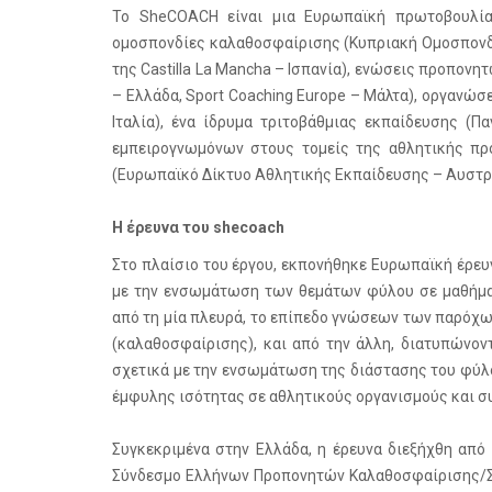
Το SheCOACH είναι μια Ευρωπαϊκή πρωτοβουλία
ομοσπονδίες καλαθοσφαίρισης (Κυπριακή Ομοσπονδ
της Castilla La Mancha – Ισπανία), ενώσεις προπ
– Ελλάδα, Sport Coaching Europe – Μάλτα), οργανώσ
Ιταλία), ένα ίδρυμα τριτοβάθμιας εκπαίδευσης (Π
εμπειρογνωμόνων στους τομείς της αθλητικής προ
(Ευρωπαϊκό Δίκτυο Αθλητικής Εκπαίδευσης – Αυστρία, 
Η έρευνα του shecoach
Στο πλαίσιο του έργου, εκπονήθηκε Ευρωπαϊκή έρευνα
με την ενσωμάτωση των θεμάτων φύλου σε μαθήμα
από τη μία πλευρά, το επίπεδο γνώσεων των παρόχ
(καλαθοσφαίρισης), και από την άλλη, διατυπώνο
σχετικά με την ενσωμάτωση της διάστασης του φύλ
έμφυλης ισότητας σε αθλητικούς οργανισμούς και σ
Συγκεκριμένα στην Ελλάδα, η έρευνα διεξήχθη από
Σύνδεσμο Ελλήνων Προπονητών Καλαθοσφαίρισης/ΣΕΠ