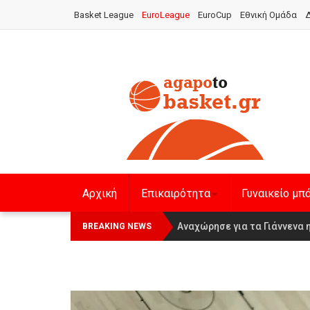
Basket League
EuroLeague
EuroCup
Εθνική Ομάδα
Δ
Αρχική
Επικαιρότητα
Γυναικείο μπ
Οι Πάνθηρες Καβάλας στην Wom
Αναχώρησε για τα Γιάννενα 
BREAKING NEWS