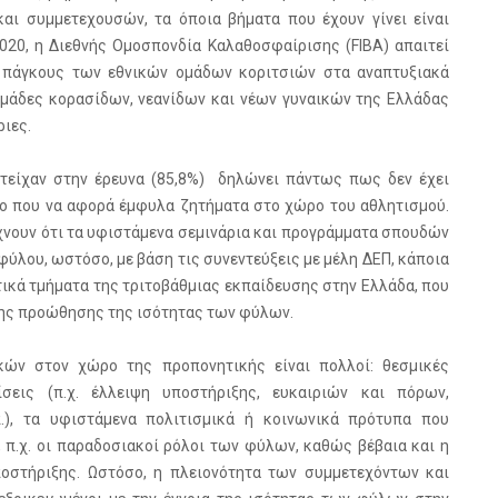
ι συμμετεχουσών, τα όποια βήματα που έχουν γίνει είναι
020, η Διεθνής Ομοσπονδία Καλαθοσφαίρισης (FIBA) απαιτεί
ς πάγκους των εθνικών ομάδων κοριτσιών στα αναπτυξιακά
 ομάδες κορασίδων, νεανίδων και νέων γυναικών της Ελλάδας
ιες.
τείχαν στην έρευνα (85,8%) δηλώνει πάντως πως δεν έχει
ιο που να αφορά έμφυλα ζητήματα στο χώρο του αθλητισμού.
χνουν ότι τα υφιστάμενα σεμινάρια και προγράμματα σπουδών
ύλου, ωστόσο, με βάση τις συνεντεύξεις με μέλη ΔΕΠ, κάποια
τικά τμήματα της τριτοβάθμιας εκπαίδευσης στην Ελλάδα, που
ης προώθησης της ισότητας των φύλων.
κών στον χώρο της προπονητικής είναι πολλοί: θεσμικές
σεις (π.χ. έλλειψη υποστήριξης, ευκαιριών και πόρων,
.), τα υφιστάμενα πολιτισμικά ή κοινωνικά πρότυπα που
, π.χ. οι παραδοσιακοί ρόλοι των φύλων, καθώς βέβαια και η
οστήριξης. Ωστόσο, η πλειονότητα των συμμετεχόντων και