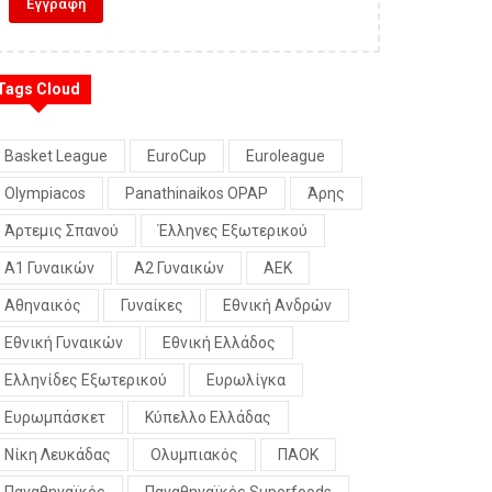
Tags Cloud
Basket League
EuroCup
Euroleague
Olympiacos
Panathinaikos OPAP
Άρης
Άρτεμις Σπανού
Έλληνες Εξωτερικού
Α1 Γυναικών
Α2 Γυναικών
ΑΕΚ
Αθηναικός
Γυναίκες
Εθνική Ανδρών
Εθνική Γυναικών
Εθνική Ελλάδος
Ελληνίδες Εξωτερικού
Ευρωλίγκα
Ευρωμπάσκετ
Κύπελλο Ελλάδας
Νίκη Λευκάδας
Ολυμπιακός
ΠΑΟΚ