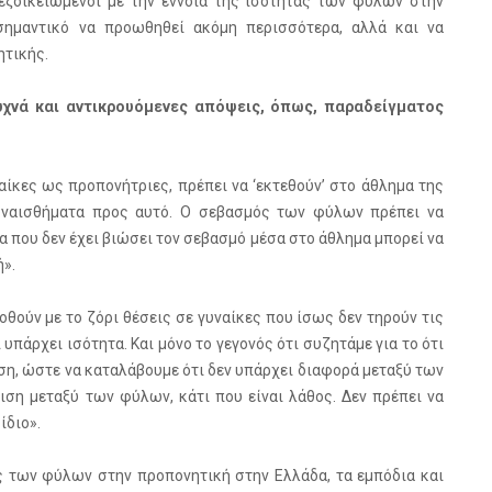
ξοικειωμένοι με την έννοια της ισότητας των φύλων στην
σημαντικό να προωθηθεί ακόμη περισσότερα, αλλά και να
τικής.
υχνά και αντικρουόμενες απόψεις, όπως, παραδείγματος
αίκες ως προπονήτριες, πρέπει να ‘εκτεθούν’ στο άθλημα της
υναισθήματα προς αυτό. Ο σεβασμός των φύλων πρέπει να
ια που δεν έχει βιώσει τον σεβασμό μέσα στο άθλημα μπορεί να
ή».
δοθούν με το ζόρι θέσεις σε γυναίκες που ίσως δεν τηρούν τις
υπάρχει ισότητα. Και μόνο το γεγονός ότι συζητάμε για το ότι
ση, ώστε να καταλάβουμε ότι δεν υπάρχει διαφορά μεταξύ των
ίριση μεταξύ των φύλων, κάτι που είναι λάθος. Δεν πρέπει να
ίδιο».
ας των φύλων στην προπονητική στην Ελλάδα, τα εμπόδια και