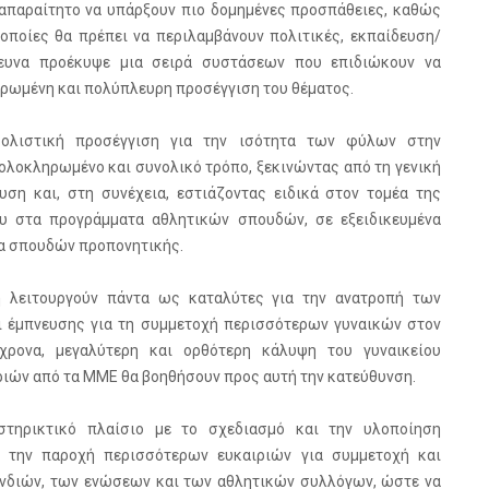
 απαραίτητο να υπάρξουν πιο δομημένες προσπάθειες, καθώς
 οποίες θα πρέπει να περιλαμβάνουν πολιτικές, εκπαίδευση/
ρευνα προέκυψε μια σειρά συστάσεων που επιδιώκουν να
ηρωμένη και πολύπλευρη προσέγγιση του θέματος.
α ολιστική προσέγγιση για την ισότητα των φύλων στην
 ολοκληρωμένο και συνολικό τρόπο, ξεκινώντας από τη γενική
ση και, στη συνέχεια, εστιάζοντας ειδικά στον τομέα της
 στα προγράμματα αθλητικών σπουδών, σε εξειδικευμένα
τα σπουδών προπονητικής.
η λειτουργούν πάντα ως καταλύτες για την ανατροπή των
ι έμπνευσης για τη συμμετοχή περισσότερων γυναικών στον
όχρονα, μεγαλύτερη και ορθότερη κάλυψη του γυναικείου
ριών από τα ΜΜΕ θα βοηθήσουν προς αυτή την κατεύθυνση.
στηρικτικό πλαίσιο με το σχεδιασμό και την υλοποίηση
ι την παροχή περισσότερων ευκαιριών για συμμετοχή και
νδιών, των ενώσεων και των αθλητικών συλλόγων, ώστε να