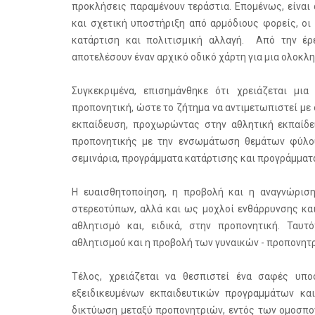
προκλήσεις παραμένουν τεράστια. Επομένως, είναι
και σχετική υποστήριξη από αρμόδιους φορείς, οι
κατάρτιση και πολιτισμική αλλαγή. Από την έ
αποτελέσουν έναν αρχικό οδικό χάρτη για μια ολοκλ
Συγκεκριμένα, επισημάνθηκε ότι χρειάζεται μι
προπονητική, ώστε το ζήτημα να αντιμετωπιστεί με
εκπαίδευση, προχωρώντας στην αθλητική εκπαίδευ
προπονητικής με την ενσωμάτωση θεμάτων φύλου
σεμινάρια, προγράμματα κατάρτισης και προγράμμα
Η ευαισθητοποίηση, η προβολή και η αναγνώρισ
στερεοτύπων, αλλά και ως μοχλοί ενθάρρυνσης κα
αθλητισμό και, ειδικά, στην προπονητική. Ταυτ
αθλητισμού και η προβολή των γυναικών - προπονητ
Τέλος, χρειάζεται να θεσπιστεί ένα σαφές υπο
εξειδικευμένων εκπαιδευτικών προγραμμάτων κα
δικτύωση μεταξύ προπονητριών, εντός των ομοσπο