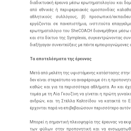
διαδικτυακή έρευνα μέσω ερωτηματολογίου και δομ
από εθνικές ή περιφερειακές ομοσπονδίες καλαθο
αθλητικούς συλλόγους, β) προσωπικό/εκπαιδευ
εργάζονται σε πανεπιστήμια, ινστιτούτα επαγγελμ
ερωτηματολόγιο του SheCOACH διανεμήθηκε μέσω η
και στο δίκτυο της Symplexis, συγκεντρώνοντας συν
διεξήγαγαν συνεντεύξεις με πέντε εμπειρογνώμονες 
Τα αποτελέσματα της έρευνας
Μετά από μελέτη της υφιστάμενης κατάστασης στην 
δεν είναι στερεότυπο να αναφέρουμε ότι η προπονη
καθώς και για τα περισσότερα αθλήματα. Αν και έχ
τομέα με τη Λία Γκουζίνη να γίνεται η πρώτη γυναίκ
ανδρών, και τη Στέλλα Καλτσίδου να κατακτά το E
έρχονται παρά να επιβεβαιώσουν περισσότερο αυτόν 
Μπορεί η σημαντική πλειοψηφία της έρευνας να εκφ
των φύλων στην προπονητική και να ενσωματωθο