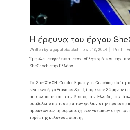
H έρευνα του έργου Sh
Written by
agapotobasket
Σεπ 13, 2024
Print
E
Έμφυλα στερεότυπα στον αθλητισμό και την προ
SheCoach στην Ελλάδα.
Το SheCOACH: Gender Equality in Coaching (Ισότη
είναι ένα έργο Erasmus Sport, διάρκειας 34 μηνών (
που υλοποιείται στην Κύπρο, την Ελλάδα, την Ιτα
συμβάλει στην ισότητα των φύλων στην προπονητικ
προωθώντας τη συμμετοχή των γυναικών στην προπ
τομέα της καλαθοσφαίρισης.