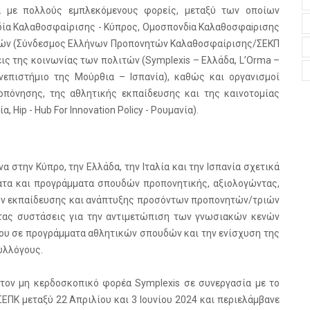
 με πολλούς εμπλεκόμενους φορείς, μεταξύ των οποίων
ία Καλαθοσφαίρισης - Κύπρος, Ομοσπονδiα Καλαθοσφαiρισης
ονητών (Σύνδεσμος Ελλήνων Προπονητών Καλαθοσφαίρισης/ΣΕΚΠ
εις της κοινωνίας των πολιτών (Symplexis – Ελλάδα, L’Orma –
ανεπιστήμιο της Μούρθια – Ισπανία), καθώς και οργανισμοί
πόνησης, της αθλητικής εκπαίδευσης και της καινοτομίας
Hip - Hub For Innovation Policy - Ρουμανία).
 στην Κύπρο, την Ελλάδα, την Ιταλία και την Ισπανία σχετικά
τα και προγράμματα σπουδών προπονητικής, αξιολογώντας,
ων εκπαίδευσης και ανάπτυξης προσόντων προπονητών/τριών
ντας συστάσεις για την αντιμετώπιση των γνωσιακών κενών
ου σε προγράμματα αθλητικών σπουδών και την ενίσχυση της
υλλόγους.
 τον μη κερδοσκοπικό φορέα Symplexis σε συνεργασία με το
Κ μεταξύ 22 Απριλίου και 3 Ιουνίου 2024 και περιελάμβανε