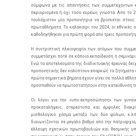
σύμφωνα με τις απαντήσεις των συμμετεχόντων κα
περιορισμένα ή όχι τόσο ευρέως γνωστά. Από το 2
τουλάχιστον μία προπονήτρια να βρίσκεται στου
πρωταθλήματα. Το καλοκαίρι του 2024, οι εθνικές
καθοδηγήθηκαν για πρώτη φορά από τρεις προπονήτρ
Η συντριπτική πλειοψηφία των ατόμων που συμμε
συμμετάσχει ποτέ σε κάποια εκπαίδευση ή σεμινάρ
Ενώ τα αποτελέσματα της διαδικτυακής έρευνας δεί
προπονητικής δεν καλύπτουν επαρκώς τα ζητήματα φ
πρώτα σημαντικά βήματα έχουν γίνει σε πολλά αθλη
προσπαθούν να πρωτοστατήσουν στην κατεύθυνση τ
Οι λόγοι για την «υπο-εκπροσώπηση» των γυναι
προκαταλήψεις, στερεότυπα και έμφυλες διακρί
μισθολογικό χάσμα μεταξύ των δύο φύλων, κ.λπ
διαιωνίζονται σε μεγάλο βαθμό από την πατριαρχία
έλλειψη σχετικών πρωτοβουλιών και θεσμικής υπ