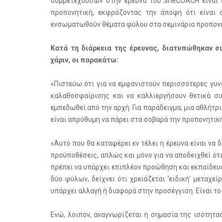
συμμετεχουσών στην έρευνα του SheCOACH είναι ε
προπονητική, εκφράζοντας την άποψη ότι είναι 
ενσωματωθούν θέματα φύλου στα σεμινάρια προπονη
Κατά τη διάρκεια της έρευνας, διατυπώθηκαν σ
χάριν, οι παρακάτω:
«Πιστεύω ότι για να εμφανιστούν περισσότερες γυν
καλαθοσφαίρισης και να καλλιεργήσουν θετικά σ
εμπεδωθεί από την αρχή. Για παράδειγμα, μια αθλήτρ
είναι απρόθυμη να πάρει στα σοβαρά την προπονητικ
«Αυτό που θα καταφέρει εν τέλει η έρευνα είναι να 
προϋποθέσεις, απλώς και μόνο για να αποδειχθεί ότι 
πρέπει να υπάρχει επιπλέον προώθηση και εκπαίδευ
δύο φύλων, δείχνει ότι χρειάζεται ‘ειδική’ μεταχε
υπάρχει αλλαγή ή διαφορά στην προσέγγιση. Είναι το 
Ενώ, λοιπόν, αναγνωρίζεται η σημασία της ισότητ