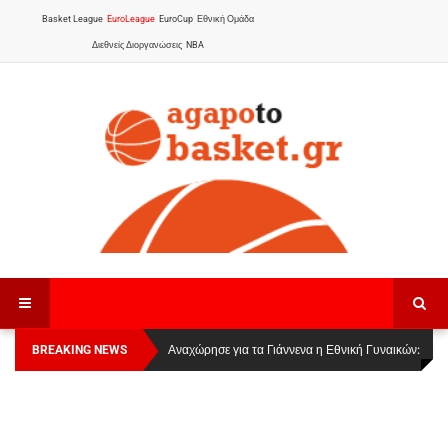
Basket League
EuroLeague
EuroCup
Εθνική Ομάδα
Διεθνείς Διοργανώσεις
NBA
BREAKING NEWS
Οι Πάνθηρες Καβάλας στην Women Basketball
Αναχώρησε για τα Γιάννενα η Εθνική Γυναικών
:
League 1