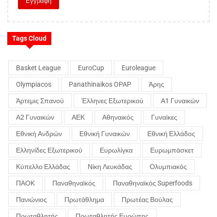
Tags Cloud
Basket League
EuroCup
Euroleague
Olympiacos
Panathinaikos OPAP
Άρης
Άρτεμις Σπανού
Έλληνες Εξωτερικού
Α1 Γυναικών
Α2 Γυναικών
ΑΕΚ
Αθηναικός
Γυναίκες
Εθνική Ανδρών
Εθνική Γυναικών
Εθνική Ελλάδος
Ελληνίδες Εξωτερικού
Ευρωλίγκα
Ευρωμπάσκετ
Κύπελλο Ελλάδας
Νίκη Λευκάδας
Ολυμπιακός
ΠΑΟΚ
Παναθηναϊκός
Παναθηναϊκός Superfoods
Πανιώνιος
Πρωτάθλημα
Πρωτέας Βούλας
Πρωταθλητής
Πρωταθλητής Ευρώπης