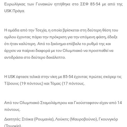
Ευρωλίγκας των Γυναικών ηττήθηκε στο ΣΕΦ 85-54 με από της
USK Πράγα.
Η ομάδα από την Τσεχία, η οποία βρίσκεται στη δεύτερη θέση του
ομίλου έχοντας πάρει την πρόκριση για την επόμενη φάση, έδειξε
ότι ήταν καλύτερη. Από το ξεκίνημα επέβαλε το ρυθμό της και
άρχισε να παίρνει διαφορά με τον Ολυμπιακό να προσπαθεί να
αντιδράσει στο δεύτερο δεκάλεπτο.
Η USK έφτασε τελικά στην νίκη με 85-54 έχοντας πρώτες σκόρερ τις
Τζόουνς (19 πόντους) και Τόμας (17 πόντους.
Από τον Ολυμπιακό Σταμολάμπρου και Γκούσταφσον είχαν από 14
πόντους.
Διαιτητές: Στόικα (Ρουμανία), Λούκιτς (Μαυροβούνιο), Γκουνγκόρ
(Τουρκία).