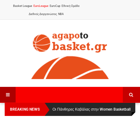
Basket League
EuroLeague
EuroCup
Εθνική Ομάδα
Διεθνείς Διοργανώσεις
NBA
BREAKING NEWS
Οι Πάνθηρες Καβάλας στην Women Basketball
Αναχώρησε για τα Γιάννενα η Εθνική Γυναικών
:
League 1