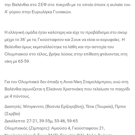
την Βαλένθια στο ΣΕΦ στο παιχνίδι με το οποίο έπεσε η αυλαία του
Α’ γύρου στην Ευρωλίγκα Γυναικών.
Η ελληνική ομάδα ήταν καλύτερη και είχε το προβάδισμα στο σκορ
μέχρι το 36’ με τις Γκούσταφσον και Σουκ να είναι οι κορυφαίες. Η
Βελένθια όμως εκμεταλλεύτηκε τα λάθη και την αστοχία του
Ολυμπιακού στο τέλος, βρήκε λύσεις στην επίθεση φτάνοντας στη
νίκη με 65-59.
Για τον Ολυμπιακό δεν έπαιξε η Αννα Νίκη Σταμολάμπρου, ενώ στη
Βαλένθια αγωνίζεται η Ελεάννα Χριστινάκη που τελείωσε το παιχνίδι
με 4 πόντους.
Διαιτητές: Μπιγιεντιτς (Βοσνία Ερζογοβίνη), Τέτικ (Τουρκία), Πρπα
(Σερβία)
Δεκάλεπτα: 27-21, 39-35μ, 53-46, 59-65
Ολυμπιακός (Ζίμπαρτς): Αγιούσο 4, Γκούσταφσον 21,