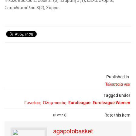
Νικολοπούλου 2, Σουκ 21(3), Σταμάτη 3(1), Δίελα, Σκόριτς,
Σπυριδοπούλου 8(2), Σύρρα.
Published in
Τελευταία νέα
Tagged under
Γυναίκες
Ολυμπιακός
Euroleague
Euroleague Women
Rate this item
(0 votes)
agapotobasket