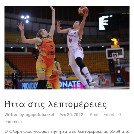
Ήττα στις λεπτομέρειες
Written by
agapotobasket
Δεκ 20, 2022
Print
Email
0
comment
Ο Ολυμπιακός γνώρισε την ήττα στις λεπτομέρειες με 65-59 από