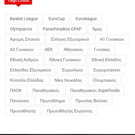
Tags Cloud
Basket League
EuroCup
Euroleague
Olympiacos
Panathinaikos OPAP
Άρης
Άρτεμις Σπανού
Έλληνες Εξωτερικού
Α1 Γυναικών
Α2 Γυναικών
ΑΕΚ
Αθηναικός
Γυναίκες
Εθνική Ανδρών
Εθνική Γυναικών
Εθνική Ελλάδος
Ελληνίδες Εξωτερικού
Ευρωλίγκα
Ευρωμπάσκετ
Κύπελλο Ελλάδας
Νίκη Λευκάδας
Ολυμπιακός
ΠΑΟΚ
Παναθηναϊκός
Παναθηναϊκός Superfoods
Πανιώνιος
Πρωτάθλημα
Πρωτέας Βούλας
Πρωταθλητής
Πρωταθλητής Ευρώπης