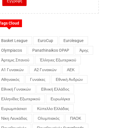
Tags Cloud
Basket League
EuroCup
Euroleague
Olympiacos
Panathinaikos OPAP
Άρης
Άρτεμις Σπανού
Έλληνες Εξωτερικού
Α1 Γυναικών
Α2 Γυναικών
ΑΕΚ
Αθηναικός
Γυναίκες
Εθνική Ανδρών
Εθνική Γυναικών
Εθνική Ελλάδος
Ελληνίδες Εξωτερικού
Ευρωλίγκα
Ευρωμπάσκετ
Κύπελλο Ελλάδας
Νίκη Λευκάδας
Ολυμπιακός
ΠΑΟΚ