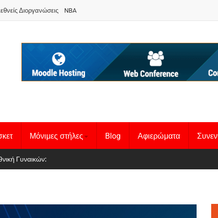
ιεθνείς Διοργανώσεις
NBA
σκετ
Μόνιμες στήλες
Blog
Αφιερώματα
Συνεν
 Basketball League 1
θνική Γυναικών
: