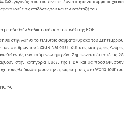
iba3x3, γεγονός που του δίνει τη δυνατότητα να συμμετάσχει και
αρακολουθεί τις επιδόσεις του και την κατάταξή του.
θα μεταδοθούν διαδικτυακά από το κανάλι της ΕΟΚ.
ιηθεί στην Αθήνα το τελευταίο σαββατοκύριακο του Σεπτεμβρίου
ν των σταθμών του 3x3GR National Tour στις κατηγορίες Άνδρες
ινωθεί εντός των επόμενων ημερών. Σημειώνεται ότι από τις 25
νταχθούν στην κατηγορία Quest της FIBA και θα προσελκύσουν
οχή τους θα διεκδικήσουν την πρόκρισή τους στο World Tour του
ΡΝΟΥΑ