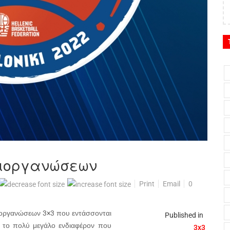
 διοργανώσεων
Print
Email
0
ιοργανώσεων 3×3 που εντάσσονται
Published in
ά το πολύ μεγάλο ενδιαφέρον που
3x3