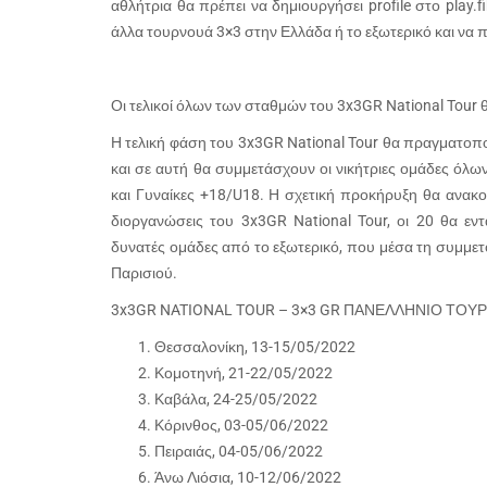
αθλήτρια θα πρέπει να δημιουργήσει profile στο play.f
άλλα τουρνουά 3×3 στην Ελλάδα ή το εξωτερικό και να π
Οι τελικοί όλων των σταθμών του 3x3GR National Tour 
Η τελική φάση του 3x3GR National Tour θα πραγματοπο
και σε αυτή θα συμμετάσχουν οι νικήτριες ομάδες όλω
και Γυναίκες +18/U18. Η σχετική προκήρυξη θα ανακο
διοργανώσεις του 3x3GR National Tour, οι 20 θα ε
δυνατές ομάδες από το εξωτερικό, που μέσα τη συμμετ
Παρισιού.
3x3GR NATIONAL TOUR – 3×3 GR ΠΑΝΕΛΛΗΝΙΟ ΤΟΥ
Θεσσαλονίκη, 13-15/05/2022
Κομοτηνή, 21-22/05/2022
Καβάλα, 24-25/05/2022
Κόρινθος, 03-05/06/2022
Πειραιάς, 04-05/06/2022
Άνω Λιόσια, 10-12/06/2022