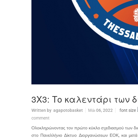
3X3: Το καλεντάρι των
Written by
agapotobasket
Μάι 06, 2022
font size
comment
Ολοκληρώνοντας τον πρώτο κύκλο σχεδιασμού των δ
στο Πανελλήνιο Δίκτυο Διοργανώσεων ΕΟΚ, και μετ