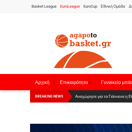
Basket League
EuroLeague
EuroCup
Εθνική Ομάδα
Δ
Αρχική
Επικαιρότητα
Γυναικείο μπά
Οι Πάνθηρες Καβάλας στην Women
Αναχώρησε για τα Γιάννενα η Ε
BREAKING NEWS