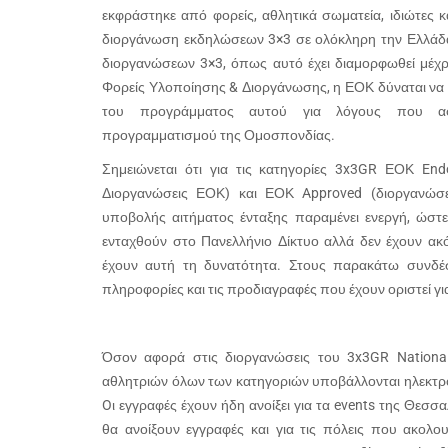
εκφράστηκε από φορείς, αθλητικά σωματεία, ιδιώτες κ
διοργάνωση εκδηλώσεων 3×3 σε ολόκληρη την Ελλάδα
διοργανώσεων 3×3, όπως αυτό έχει διαμορφωθεί μέχρ
Φορείς Υλοποίησης & Διοργάνωσης, η ΕΟΚ δύναται να
του προγράμματος αυτού για λόγους που α
προγραμματισμού της Ομοσπονδίας.
Σημειώνεται ότι για τις κατηγορίες 3x3GR ΕΟΚ En
Διοργανώσεις ΕΟΚ) και ΕΟΚ Approved (διοργανώσει
υποβολής αιτήματος ένταξης παραμένει ενεργή, ώστ
ενταχθούν στο Πανελλήνιο Δίκτυο αλλά δεν έχουν ακ
έχουν αυτή τη δυνατότητα. Στους παρακάτω συνδέσ
πληροφορίες και τις προδιαγραφές που έχουν οριστεί για
Όσον αφορά στις διοργανώσεις του 3x3GR National
αθλητριών όλων των κατηγοριών υποβάλλονται ηλεκτρο
Oι εγγραφές έχουν ήδη ανοίξει για τα events της Θεσσα
θα ανοίξουν εγγραφές και για τις πόλεις που ακολο