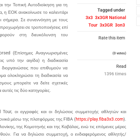
αι την Τοπική Αυτοδιοίκηση για τη
Tagged under
, η ΕΟΚ ανακοίνωσε το καλεντάρι
3x3
3x3GR National
ι σήμερα. Σε συνεννόηση με τους
Tour
3x3GR
3on3
 προχωρήσει σε τροποποιήσεις επί
φορούν στη διευκόλυνση του
Rate this item
dorsed (Επίσημες Αναγνωρισμένες
(0 votes)
ς υπό την αιγίδα) η διαδικασία
Read
ε διοργανώσεις που επιθυμούν να
1396 times
όμα ολοκληρώσει τη διαδικασία να
μους μπορείτε να δείτε σχετικές
 αυτές τις δύο κατηγορίες.
 Tour, οι εγγραφές και οι δηλώσεις συμμετοχής αθλητών και
νικά μέσω της πλατφόρμας της FIBA (
https://play.fiba3x3.com
).
λονίκης, της Κομοτηνής και της Καβάλας, ενώ τις επόμενες μέρες
υθούν. Για να δηλώσει συμμετοχή, ο ενδιαφερόμενος αθλητής/