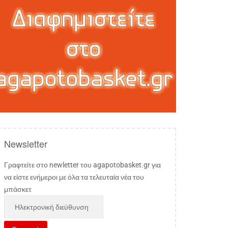
Newsletter
Γραφτείτε στο newletter του agapotobasket.gr για
να είστε ενήμεροι με όλα τα τελευταία νέα του
μπάσκετ