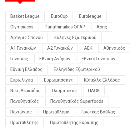
Basket League
EuroCup
Euroleague
Olympiacos
Panathinaikos OPAP
Άρης
Άρτεμις Σπανού
Έλληνες Εξωτερικού
Α1 Γυναικών
Α2 Γυναικών
ΑΕΚ
Αθηναικός
Γυναίκες
Εθνική Ανδρών
Εθνική Γυναικών
Εθνική Ελλάδος
Ελληνίδες Εξωτερικού
Ευρωλίγκα
Ευρωμπάσκετ
Κύπελλο Ελλάδας
Νίκη Λευκάδας
Ολυμπιακός
ΠΑΟΚ
Παναθηναϊκός
Παναθηναϊκός Superfoods
Πανιώνιος
Πρωτάθλημα
Πρωτέας Βούλας
Πρωταθλητής
Πρωταθλητής Ευρώπης