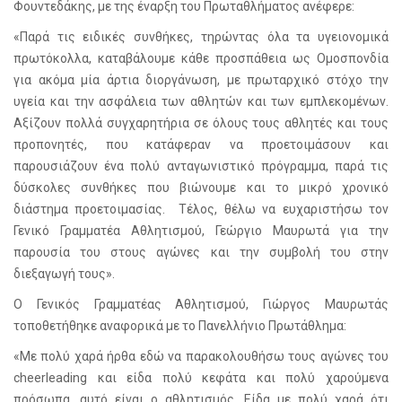
Φουντεδάκης, με της έναρξη του Πρωταθλήματος ανέφερε:
«Παρά τις ειδικές συνθήκες, τηρώντας όλα τα υγειονομικά
πρωτόκολλα, καταβάλουμε κάθε προσπάθεια ως Ομοσπονδία
για ακόμα μία άρτια διοργάνωση, με πρωταρχικό στόχο την
υγεία και την ασφάλεια των αθλητών και των εμπλεκομένων.
Αξίζουν πολλά συγχαρητήρια σε όλους τους αθλητές και τους
προπονητές, που κατάφεραν να προετοιμάσουν και
παρουσιάζουν ένα πολύ ανταγωνιστικό πρόγραμμα, παρά τις
δύσκολες συνθήκες που βιώνουμε και το μικρό χρονικό
διάστημα προετοιμασίας. Τέλος, θέλω να ευχαριστήσω τον
Γενικό Γραμματέα Αθλητισμού, Γεώργιο Μαυρωτά για την
παρουσία του στους αγώνες και την συμβολή του στην
διεξαγωγή τους».
Ο Γενικός Γραμματέας Αθλητισμού, Γιώργος Μαυρωτάς
τοποθετήθηκε αναφορικά με το Πανελλήνιο Πρωτάθλημα:
«Με πολύ χαρά ήρθα εδώ να παρακολουθήσω τους αγώνες του
cheerleading
και είδα πολύ κεφάτα και πολύ χαρούμενα
πρόσωπα, αυτό είναι ο αθλητισμός. Είδα με πολύ χαρά ότι