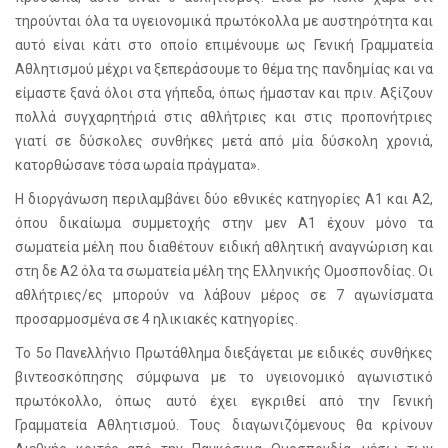
τηρούνται όλα τα υγειονομικά πρωτόκολλα με αυστηρότητα και
αυτό είναι κάτι στο οποίο επιμένουμε ως Γενική Γραμματεία
Αθλητισμού μέχρι να ξεπεράσουμε το θέμα της πανδημίας και να
είμαστε ξανά όλοι στα γήπεδα, όπως ήμασταν και πριν. Αξίζουν
πολλά συγχαρητήριά στις αθλήτριες και στις προπονήτριες
γιατί σε δύσκολες συνθήκες μετά από μία δύσκολη χρονιά,
κατορθώσανε τόσα ωραία πράγματα».
Η διοργάνωση περιλαμβάνει δύο εθνικές κατηγορίες Α1 και Α2,
όπου δικαίωμα συμμετοχής στην μεν Α1 έχουν μόνο τα
σωματεία μέλη που διαθέτουν ειδική αθλητική αναγνώριση και
στη δε Α2 όλα τα σωματεία μέλη της Ελληνικής Ομοσπονδίας. Οι
αθλήτριες/ες μπορούν να λάβουν μέρος σε 7 αγωνίσματα
προσαρμοσμένα σε 4 ηλικιακές κατηγορίες.
Το 5ο Πανελλήνιο Πρωτάθλημα διεξάγεται με ειδικές συνθήκες
βιντεοσκόπησης σύμφωνα με το υγειονομικό αγωνιστικό
πρωτόκολλο, όπως αυτό έχει εγκριθεί από την Γενική
Γραμματεία Αθλητισμού. Τους διαγωνιζόμενους θα κρίνουν