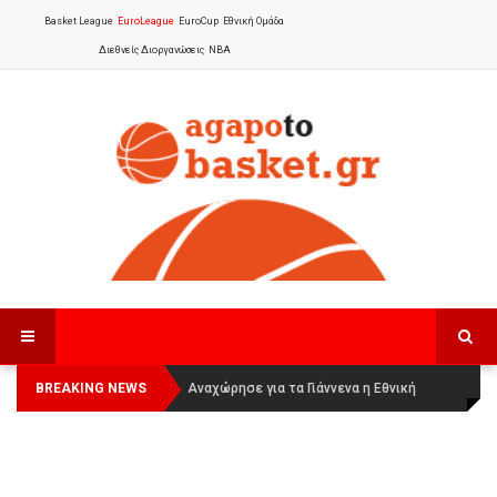
Basket League
EuroLeague
EuroCup
Εθνική Ομάδα
Διεθνείς Διοργανώσεις
NBA
BREAKING NEWS
Οι Πάνθηρες Καβάλας στην Women
Αναχώρησε για τα Γιάννενα η Εθνική
Basketball League 1
Γυναικών
: