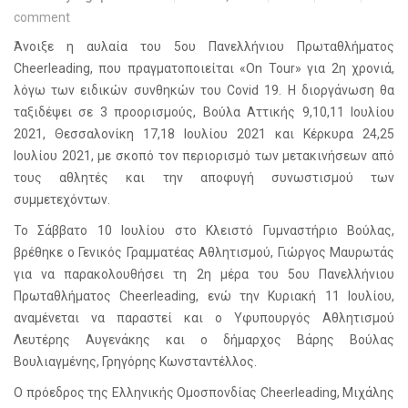
comment
Άνοιξε η αυλαία του 5ου Πανελλήνιου Πρωταθλήματος
Cheerleading
, που πραγματοποιείται «
On
Tour
» για 2η χρονιά,
λόγω των ειδικών συνθηκών του
Covid
19. Η διοργάνωση θα
ταξιδέψει σε 3 προορισμούς, Βούλα Αττικής 9,10,11 Ιουλίου
2021, Θεσσαλονίκη 17,18 Ιουλίου 2021 και Κέρκυρα 24,25
Ιουλίου 2021, με σκοπό τον περιορισμό των μετακινήσεων από
τους αθλητές και την αποφυγή συνωστισμού των
συμμετεχόντων.
Το Σάββατο 10 Ιουλίου στο Κλειστό Γυμναστήριο Βούλας,
βρέθηκε ο Γενικός Γραμματέας Αθλητισμού, Γιώργος Μαυρωτάς
για να παρακολουθήσει τη 2η μέρα του 5ου Πανελλήνιου
Πρωταθλήματος
Cheerleading
, ενώ την Κυριακή 11 Ιουλίου,
αναμένεται να παραστεί και ο Υφυπουργός Αθλητισμού
Λευτέρης Αυγενάκης και ο δήμαρχος Βάρης Βούλας
Βουλιαγμένης, Γρηγόρης Κωνσταντέλλος.
Ο πρόεδρος της Ελληνικής Ομοσπονδίας
Cheerleading
, Μιχάλης